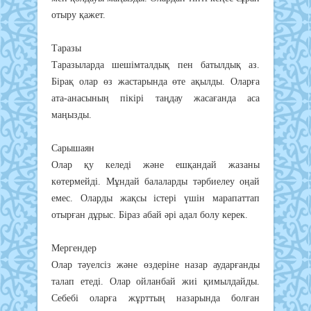
отыру қажет.
Таразы
Таразыларда шешімталдық пен батылдық аз.
Бірақ олар өз жастарында өте ақылды. Оларға
ата-анасының пікірі таңдау жасағанда аса
маңызды.
Сарышаян
Олар қу келеді және ешқандай жазаны
көтермейді. Мұндай балаларды тәрбиелеу оңай
емес. Оларды жақсы істері үшін марапаттап
отырған дұрыс. Біраз абай әрі адал болу керек.
Мергендер
Олар тәуелсіз және өздеріне назар аударғанды
талап етеді. Олар ойланбай жиі қимылдайды.
Себебі оларға жұрттың назарында болған