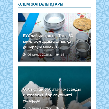
ӘЛЕМ ЖАҢАЛЫҚТАРЫ
БҰҰ дабыл қақты: Тағы 50
миллион адам аштыққа
ұшырауы мүмкін
06 тамыз 2026 ж.
68
Өзбекстан орбитаға жасанды
интеллекті бар спутникті
ұшырды
05 тамыз 2026 ж.
87