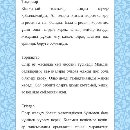
Тоқтылар
Кішкентай тоқтылар сынды мүлде
қабылдамайды. Ал оларға қысым көрсеткендер
агрессияға тап болады. Бала агрессия көрсетпес
үшін оны тыңдай керек. Оның кейбір істерді
жасауына рұқсат ету қажет. Бірақ шектен тыс
еркіндік беруге болмайды.
Торпақтар
Олар өз жасында көп нәрсені түсінеді. Мұндай
балалардың ата-аналары оларға жақсы дос бола
білулері керек. Олар дәмді тамақтанғанды жақсы
көреді. Сол себепті оларға дауыс көтермей, кешкі
ас кезінде сөйлескен жөн.
Егіздер
Олар жалқау болып келетіндіктен бұнымен бала
күнінен күресу керек. Баламен келісімге келіп,
әр тапсырманы орындаған сайын марапаттап