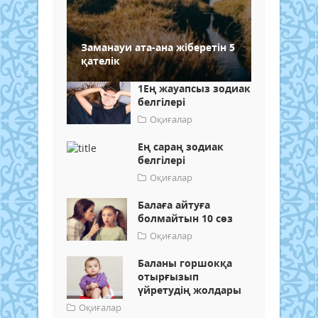
Заманауи ата-ана жіберетін 5
қателік
1Ең жауапсыз зодиак
белгілері
Оқиғалар
Ең сараң зодиак
белгілері
Оқиғалар
Балаға айтуға
болмайтын 10 сөз
Оқиғалар
Баланы горшокқа
отырғызып
үйретудің жолдары
Оқиғалар