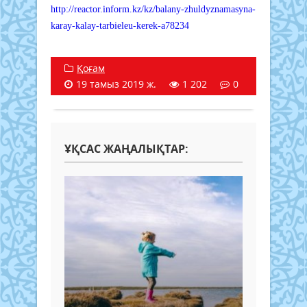
http://reactor.inform.kz/kz/balany-zhuldyznamasyna-
karay-kalay-tarbieleu-kerek-a78234
Қоғам
19 тамыз 2019 ж.
1 202
0
ҰҚСАС ЖАҢАЛЫҚТАР: