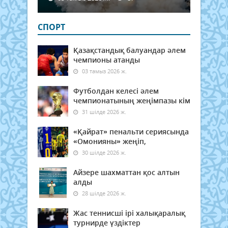
СПОРТ
Қазақстандық балуандар әлем
чемпионы атанды
03 тамыз 2026 ж.
Футболдан келесі әлем
чемпионатының жеңімпазы кім
31 шілде 2026 ж.
«Қайрат» пенальти сериясында
«Омонияны» жеңіп,
30 шілде 2026 ж.
Айзере шахматтан қос алтын
алды
28 шілде 2026 ж.
Жас теннисші ірі халықаралық
турнирде үздіктер