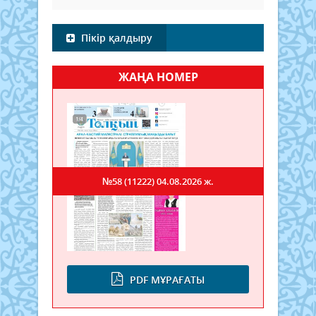
Пікір қалдыру
ЖАҢА НОМЕР
№58 (11222)
04.08.2026 ж.
PDF МҰРАҒАТЫ