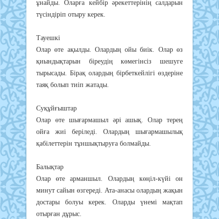
ұнайды. Оларға кейбір әрекеттерінің салдарын
түсіндіріп отыру керек.
Тауешкі
Олар өте ақылды. Олардың ойы биік. Олар өз
қиындықтарын біреудің көмегінсіз шешуге
тырысады. Бірақ олардың бірбеткейлігі өздеріне
таяқ болып тиіп жатады.
Суқұйғыштар
Олар өте шығармашыл әрі ашық. Олар терең
ойға жиі беріледі. Олардың шығармашылық
қабілеттерін тұншықтыруға болмайды.
Балықтар
Олар өте арманшыл. Олардың көңіл-күйі он
минут сайын өзгереді. Ата-анасы олардың жақын
достары болуы керек. Оларды үнемі мақтап
отырған дұрыс.