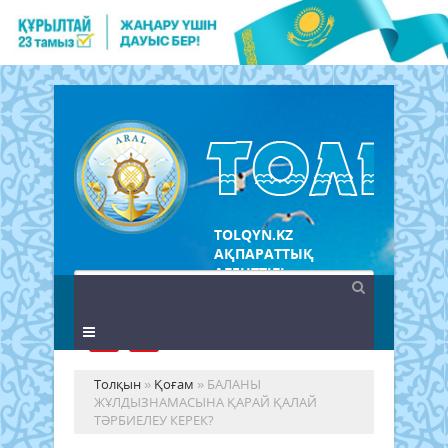
TOLQYN.KZ
АҚПАРАТТЫҚ
АГЕНТТІГІ
Толқын
»
Қоғам
» БАЛАНЫ
ЖҰЛДЫЗНАМАСЫНА ҚАРАЙ ҚАЛАЙ
ТӘРБИЕЛЕУ КЕРЕК?