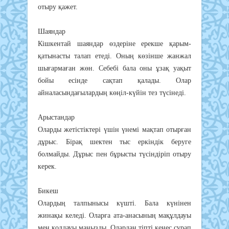
отыру қажет.
Шаяндар
Кішкентай шаяндар өздеріне ерекше қарым-
қатынасты талап етеді. Оның көзінше жанжал
шығармаған жөн. Себебі бала оны ұзақ уақыт
бойы есінде сақтап қалады. Олар
айналасындағылардың көңіл-күйін тез түсінеді.
Арыстандар
Оларды жетістіктері үшін үнемі мақтап отырған
дұрыс. Бірақ шектен тыс еркіндік беруге
болмайды. Дұрыс пен бұрысты түсіндіріп отыру
керек.
Бикеш
Олардың талпынысы күшті. Бала күнінен
жинақы келеді. Оларға ата-анасының мақұлдауы
мен қолдауы маңызды. Олардан тіпті кеңес сұрап