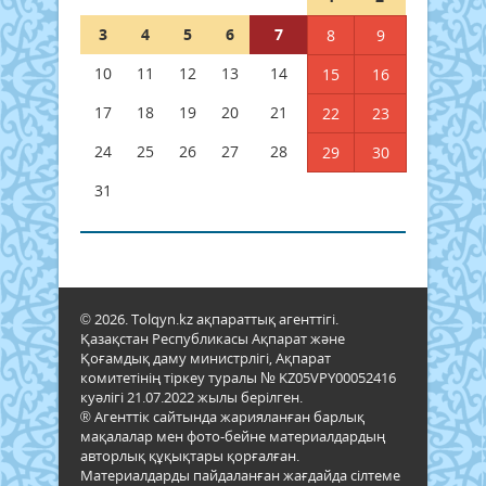
3
4
5
6
7
8
9
10
11
12
13
14
15
16
17
18
19
20
21
22
23
24
25
26
27
28
29
30
31
© 2026. Tolqyn.kz ақпараттық агенттігі.
Қазақстан Республикасы Ақпарат және
Қоғамдық даму министрлігі, Ақпарат
комитетінің тіркеу туралы № KZ05VPY00052416
куәлігі 21.07.2022 жылы берілген.
® Агенттік сайтында жарияланған барлық
мақалалар мен фото-бейне материалдардың
авторлық құқықтары қорғалған.
Материалдарды пайдаланған жағдайда сілтеме