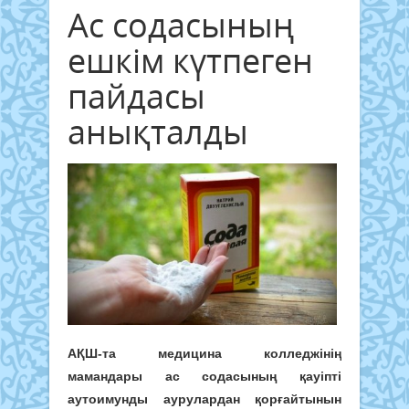
Ас содасының
ешкім күтпеген
пайдасы
анықталды
АҚШ-та медицина колледжінің
мамандары ас содасының қауіпті
аутоимунды аурулардан қорғайтынын