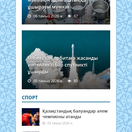
ұшырауы мүмкін
06 тамыз 2026 ж.
67
Өзбекстан орбитаға жасанды
интеллекті бар спутникті
ұшырды
05 тамыз 2026 ж.
85
СПОРТ
Қазақстандық балуандар әлем
чемпионы атанды
03 тамыз 2026 ж.