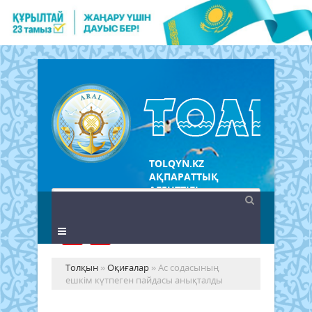
TOLQYN.KZ
АҚПАРАТТЫҚ
АГЕНТТІГІ
Толқын
»
Оқиғалар
» Ас содасының
ешкім күтпеген пайдасы анықталды