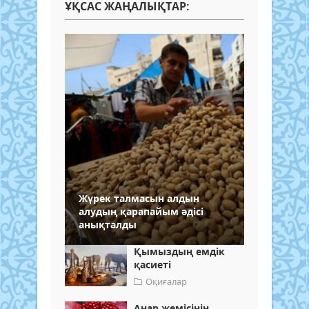
ҰҚСАС ЖАҢАЛЫҚТАР:
Жүрек талмасын алдын
алудың қарапайым әдісі
анықталды
Қымыздың емдік
қасиеті
Оқиғалар
Анар жемісінің