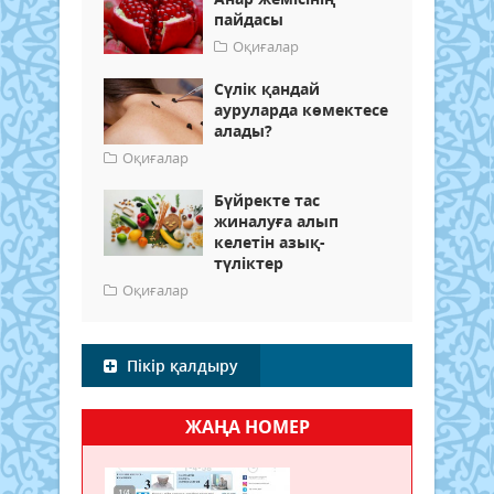
пайдасы
Оқиғалар
Сүлік қандай
ауруларда көмектесе
алады?
Оқиғалар
Бүйректе тас
жиналуға алып
келетін азық-
түліктер
Оқиғалар
Пікір қалдыру
ЖАҢА НОМЕР