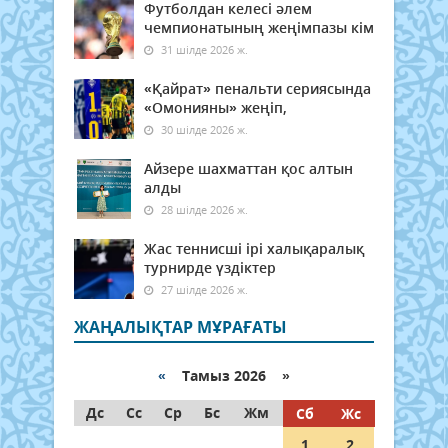
Футболдан келесі әлем
чемпионатының жеңімпазы кім
31 шілде 2026 ж.
«Қайрат» пенальти сериясында
«Омонияны» жеңіп,
30 шілде 2026 ж.
Айзере шахматтан қос алтын
алды
28 шілде 2026 ж.
Жас теннисші ірі халықаралық
турнирде үздіктер
27 шілде 2026 ж.
ЖАҢАЛЫҚТАР МҰРАҒАТЫ
«
Тамыз 2026 »
Дс
Сс
Ср
Бс
Жм
Сб
Жс
1
2