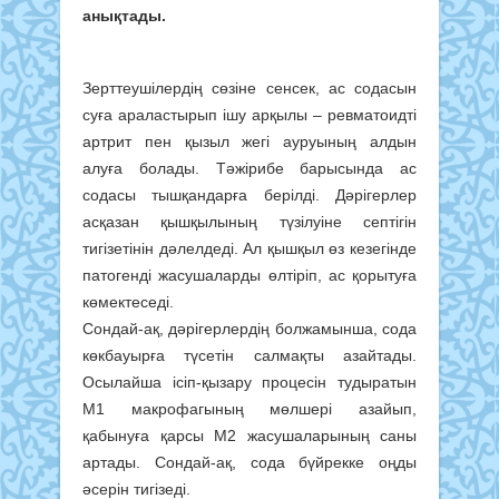
анықтады.
Зерттеушілердің сөзіне сенсек, ас содасын
суға араластырып ішу арқылы – ревматоидті
артрит пен қызыл жегі ауруының алдын
алуға болады. Тәжірибе барысында ас
содасы тышқандарға берілді. Дәрігерлер
асқазан қышқылының түзілуіне септігін
тигізетінін дәлелдеді. Ал қышқыл өз кезегінде
патогенді жасушаларды өлтіріп, ас қорытуға
көмектеседі.
Сондай-ақ, дәрігерлердің болжамынша, сода
көкбауырға түсетін салмақты азайтады.
Осылайша ісіп-қызару процесін тудыратын
М1 макрофагының мөлшері азайып,
қабынуға қарсы М2 жасушаларының саны
артады. Сондай-ақ, сода бүйрекке оңды
әсерін тигізеді.