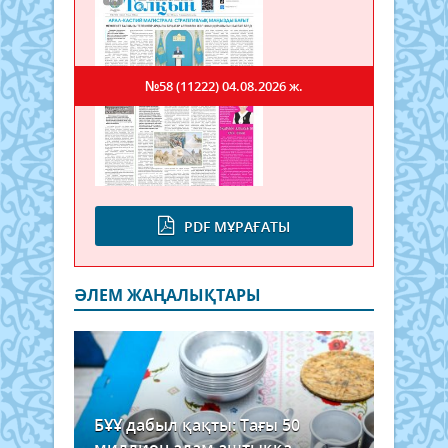
№58 (11222)
04.08.2026 ж.
PDF МҰРАҒАТЫ
ӘЛЕМ ЖАҢАЛЫҚТАРЫ
БҰҰ дабыл қақты: Тағы 50
миллион адам аштыққа