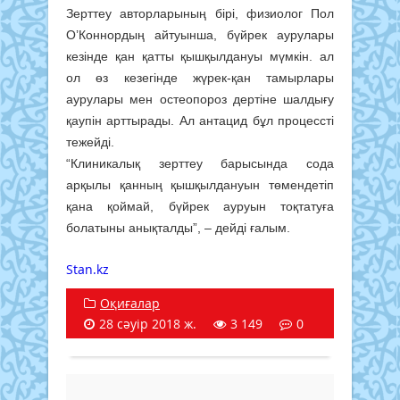
Зерттеу авторларының бірі, физиолог Пол
О’Коннордың айтуынша, бүйрек аурулары
кезінде қан қатты қышқылдануы мүмкін. ал
ол өз кезегінде жүрек-қан тамырлары
аурулары мен остеопороз дертіне шалдығу
қаупін арттырады. Ал антацид бұл процессті
тежейді.
“Клиникалық зерттеу барысында сода
арқылы қанның қышқылдануын төмендетіп
қана қоймай, бүйрек ауруын тоқтатуға
болатыны анықталды”, – дейді ғалым.
Stan.kz
Оқиғалар
28 сәуір 2018 ж.
3 149
0