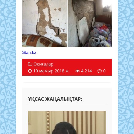
Stan.kz
Оқиғалар
10 мамыр 2018 ж.
4 214
0
ҰҚСАС ЖАҢАЛЫҚТАР: