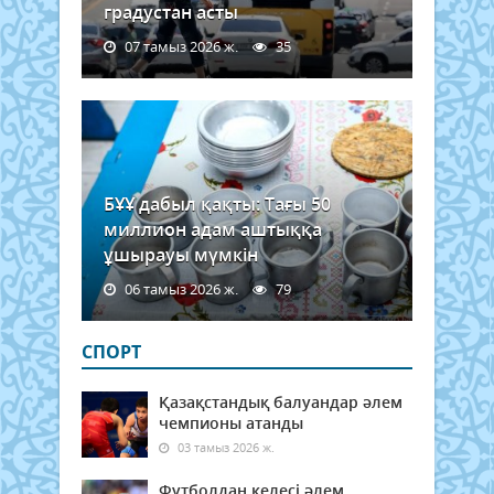
градустан асты
07 тамыз 2026 ж.
35
БҰҰ дабыл қақты: Тағы 50
миллион адам аштыққа
ұшырауы мүмкін
06 тамыз 2026 ж.
79
СПОРТ
Қазақстандық балуандар әлем
чемпионы атанды
03 тамыз 2026 ж.
Футболдан келесі әлем