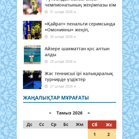
чемпионатының жеңімпазы кім
31 шілде 2026 ж.
«Қайрат» пенальти сериясында
«Омонияны» жеңіп,
30 шілде 2026 ж.
Айзере шахматтан қос алтын
алды
28 шілде 2026 ж.
Жас теннисші ірі халықаралық
турнирде үздіктер
27 шілде 2026 ж.
ЖАҢАЛЫҚТАР МҰРАҒАТЫ
«
Тамыз 2026 »
Дс
Сс
Ср
Бс
Жм
Сб
Жс
1
2