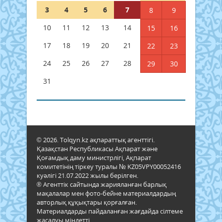
3
4
5
6
7
8
9
10
11
12
13
14
15
16
17
18
19
20
21
22
23
24
25
26
27
28
29
30
31
© 2026. Tolqyn.kz ақпараттық агенттігі.
Қазақстан Республикасы Ақпарат және
Қоғамдық даму министрлігі, Ақпарат
комитетінің тіркеу туралы № KZ05VPY00052416
куәлігі 21.07.2022 жылы берілген.
® Агенттік сайтында жарияланған барлық
мақалалар мен фото-бейне материалдардың
авторлық құқықтары қорғалған.
Материалдарды пайдаланған жағдайда сілтеме
жасалуы міндетті.