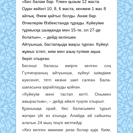
«Бес балам бар. Үлкен қызым 12 жаста.
Одан кейінгі 10, 8, 6 жаста, кенжем 1 жас 8
айлық. Әкем қайтыс болды. Анам бар.
Әпкелерім Өзбекстанда тұрады. Күйеуіме
тұрмысқа шыққанда мен 15-те, ол 27-де
болатын», – дейді келіншек.
Айтуынша, бастапқыда жақсы тұрған. Күйеуі
жұмыс істеп, киім мен азық-түлікке ақша
беріп отырған.
Бесінші баласы өмірге келген соң
Гүлчехраның айтуынша, күйеуі ішімдікке
әуесеніп, тіпті көзіне шөп салған. Бала-
шағасына қарайлауды қойған.
«Күйеуім мені тастап кетті. Онымен
ажырастым», – дейді әйелі түңіле отырып.
Қуанышқа орай, бес баласымен тұрып
жатқан үйі өз атында. Алайда ай сайынғы
алатын 24 мың теңге жетпейді.
«Кез келген көмекке риза болар едік. Киім,