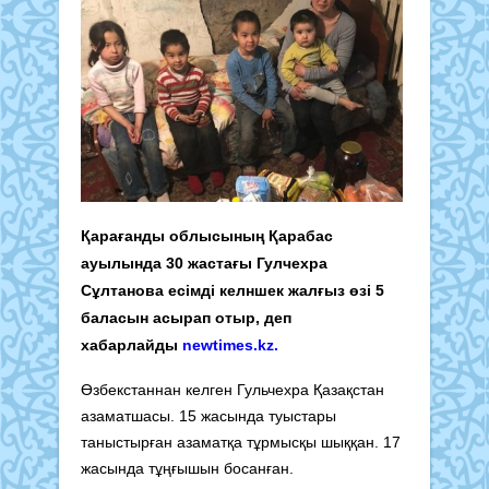
Қарағанды облысының Қарабас
ауылында 30 жастағы Гулчехра
Сұлтанова есімді келншек жалғыз өзі 5
баласын асырап отыр, деп
хабарлайды
newtimes.kz.
Өзбекстаннан келген Гульчехра Қазақстан
азаматшасы. 15 жасында туыстары
таныстырған азаматқа тұрмысқы шыққан. 17
жасында тұңғышын босанған.