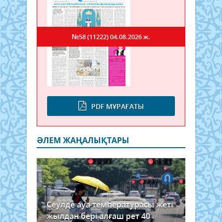
№58 (11222)
04.08.2026 ж.
PDF МҰРАҒАТЫ
ӘЛЕМ ЖАҢАЛЫҚТАРЫ
Сеулде ауа температурасы жеті
жылдан бері алғаш рет 40