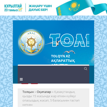
TOLQYN.KZ
АҚПАРАТТЫҚ
АГЕНТТІГІ
Толқын
»
Оқиғалар
» Қазақстандық
қызды 15 жасында жар еткен күйеуі
опасыздық жасап, 5 баласымен тастап
кеткен