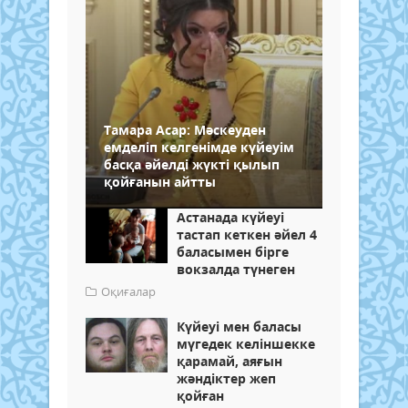
Тамара Асар: Мәскеуден
емделіп келгенімде күйеуім
басқа әйелді жүкті қылып
қойғанын айтты
Астанада күйеуі
тастап кеткен әйел 4
баласымен бірге
вокзалда түнеген
Оқиғалар
Күйеуі мен баласы
мүгедек келіншекке
қарамай, аяғын
жәндіктер жеп
қойған