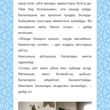
азық-түлік, үйге жөндеу жұмыстары болса да.
Үйім бар болғанымен, өте нашар күйде.
Балаларым аш қалатын күндер болады.
Күйеуімнің туыстары көмектесе алмайды. Өз
жандарын әрең бағып отыр», – дейді
келіншек.
«Жазда базарға шығып, сауда жасаймын.
Көкөністер сатам», – деп алдағы жоспарын
айтты.
Анасының айтуынша, балалары әкесін
іздемейді.
«Соңғы рет әкесі үйіне мас күйінде келді.
Өйткенше, әкесі болмай-ақ қойсын.
Балаларға айқайлап, балағаттайды.
Әкесімен балалары кездескісі келмейді», –
дейді ол.