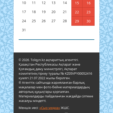
10
11
12
13
14
15
16
17
18
19
20
21
22
23
24
25
26
27
28
29
30
31
© 2026. Tolqyn.kz ақпараттық агенттігі.
Қазақстан Республикасы Ақпарат және
Қоғамдық даму министрлігі, Ақпарат
комитетінің тіркеу туралы № KZ05VPY00052416
куәлігі 21.07.2022 жылы берілген.
® Агенттік сайтында жарияланған барлық
мақалалар мен фото-бейне материалдардың
авторлық құқықтары қорғалған.
Материалдарды пайдаланған жағдайда сілтеме
жасалуы міндетті.
Меншік иесі:
«Сыр медиа»
ЖШС.