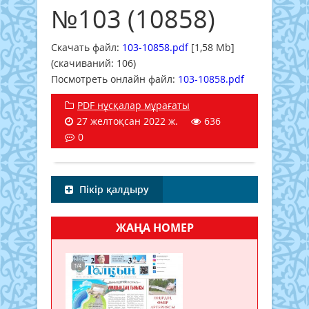
№103 (10858)
Скачать файл:
103-10858.pdf
[1,58 Mb]
(cкачиваний: 106)
Посмотреть онлайн файл:
103-10858.pdf
PDF нұсқалар мұрағаты
27 желтоқсан 2022 ж.
636
0
Пікір қалдыру
ЖАҢА НОМЕР