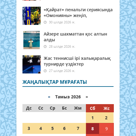
«Қайрат» пенальти сериясында
«Омонияны» жеңіп,
30 шілде 2026 ж.
Айзере шахматтан қос алтын
алды
28 шілде 2026 ж.
Жас теннисші ірі халықаралық
турнирде үздіктер
27 шілде 2026 ж.
ЖАҢАЛЫҚТАР МҰРАҒАТЫ
«
Тамыз 2026 »
Дс
Сс
Ср
Бс
Жм
Сб
Жс
1
2
3
4
5
6
7
8
9