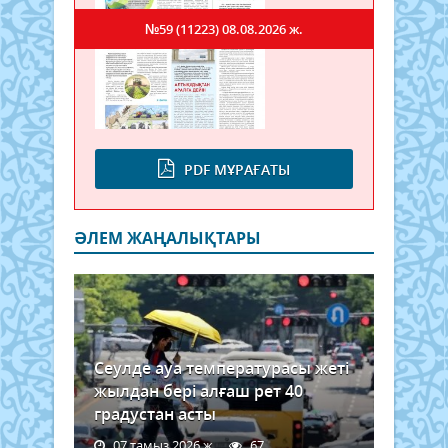
№59 (11223)
08.08.2026 ж.
PDF МҰРАҒАТЫ
ӘЛЕМ ЖАҢАЛЫҚТАРЫ
Сеулде ауа температурасы жеті
жылдан бері алғаш рет 40
градустан асты
07 тамыз 2026 ж.
67