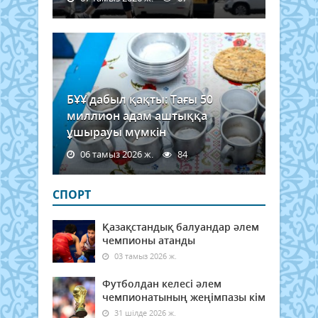
БҰҰ дабыл қақты: Тағы 50
миллион адам аштыққа
ұшырауы мүмкін
06 тамыз 2026 ж.
84
СПОРТ
Қазақстандық балуандар әлем
чемпионы атанды
03 тамыз 2026 ж.
Футболдан келесі әлем
чемпионатының жеңімпазы кім
31 шілде 2026 ж.