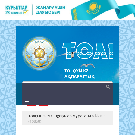
TOLQYN.KZ
АҚПАРАТТЫҚ
АГЕНТТІГІ
Толқын
»
PDF нұсқалар мұрағаты
» №103
(10858)