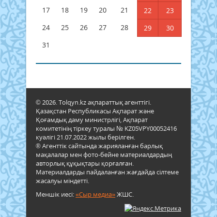
17
18
19
20
21
22
23
24
25
26
27
28
29
30
31
© 2026. Tolqyn.kz ақпараттық агенттігі.
Қазақстан Республикасы Ақпарат және
Қоғамдық даму министрлігі, Ақпарат
комитетінің тіркеу туралы № KZ05VPY00052416
куәлігі 21.07.2022 жылы берілген.
® Агенттік сайтында жарияланған барлық
мақалалар мен фото-бейне материалдардың
авторлық құқықтары қорғалған.
Материалдарды пайдаланған жағдайда сілтеме
жасалуы міндетті.
Меншік иесі:
«Сыр медиа»
ЖШС.