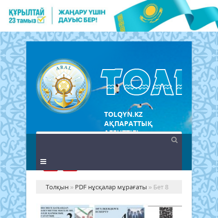
TOLQYN.KZ
АҚПАРАТТЫҚ
АГЕНТТІГІ
Толқын
»
PDF нұсқалар мұрағаты
» Бет 8
№8