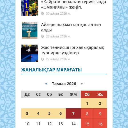
«Қайрат» пенальти сериясында
«Омонияны» жеңіп,
30 шілде 2026 ж.
Айзере шахматтан қос алтын
алды
28 шілде 2026 ж.
Жас теннисші ірі халықаралық
турнирде үздіктер
27 шілде 2026 ж.
ЖАҢАЛЫҚТАР МҰРАҒАТЫ
«
Тамыз 2026 »
Дс
Сс
Ср
Бс
Жм
Сб
Жс
1
2
3
4
5
6
7
8
9
10
11
12
13
14
15
16