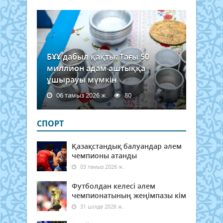
БҰҰ дабыл қақты: Тағы 50
миллион адам аштыққа
ұшырауы мүмкін
06 тамыз 2026 ж.
80
СПОРТ
Қазақстандық балуандар әлем
чемпионы атанды
03 тамыз 2026 ж.
Футболдан келесі әлем
чемпионатының жеңімпазы кім
31 шілде 2026 ж.