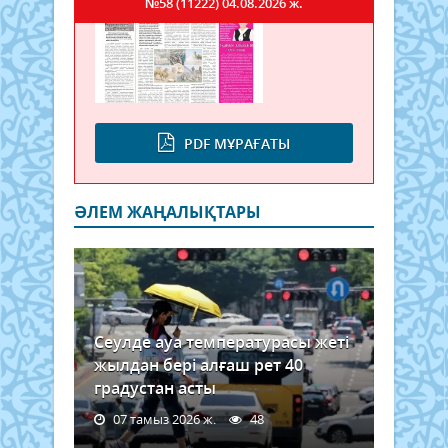
№58 (11222)
04.08.2026 ж.
PDF МҰРАҒАТЫ
ӘЛЕМ ЖАҢАЛЫҚТАРЫ
Сеулде ауа температурасы жеті
жылдан бері алғаш рет 40
градустан асты
07 тамыз 2026 ж.
48