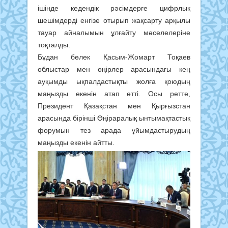
ішінде кедендік рәсімдерге цифрлық
шешімдерді енгізе отырып жақсарту арқылы
тауар айналымын ұлғайту мәселелеріне
тоқталды.
Бұдан бөлек Қасым-Жомарт Тоқаев
облыстар мен өңірлер арасындағы кең
ауқымды ықпалдастықты жолға қоюдың
маңызды екенін атап өтті. Осы ретте,
Президент Қазақстан мен Қырғызстан
арасында бірінші Өңіраралық ынтымақтастық
форумын тез арада ұйымдастырудың
маңызды екенін айтты.