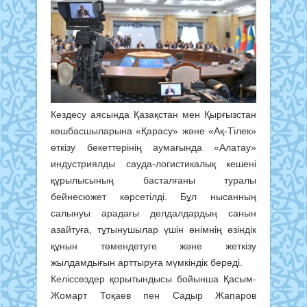
Кездесу аясында Қазақстан мен Қырғызстан
көшбасшыларына «Қарасу» және «Ақ-Тілек»
өткізу бекеттерінің аумағында «Алатау»
индустриялды сауда-логистикалық кешені
құрылысының басталғаны туралы
бейнесюжет көрсетілді. Бұл нысанның
салынуы арадағы делдалдардың санын
азайтуға, тұтынушылар үшін өнімнің өзіндік
құнын төмендетуге және жеткізу
жылдамдығын арттыруға мүмкіндік береді.
Келіссөздер қорытындысы бойынша Қасым-
Жомарт Тоқаев пен Садыр Жапаров