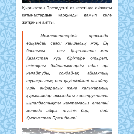
Қырғызстан Президенті өз кезегінде екіжақты
қатынастардың қарқынды дамып келе
жатқанын айтты.
– Мемлекеттеріміз арасында
ешқандай саяси қайшылық жоқ. Ең
бастысы – осы. Қырғызстан мен
Қазақстан күш біріктіре отырып,
екіжақты байланыстарды одан әрі
нығайтуды, сондай-ақ аймақтық
тұрақтылық пен қауіпсіздікті нығайту
үшін өңіраралық және халықаралық
құрылымдар аясындағы конструктивті
ықпалдастықты қамтамасыз ететіні
жөнінде айқын түсінік бар, – деді
Қырғызстан Президенті.