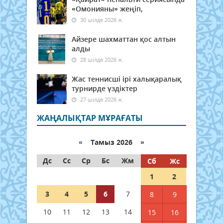
«Омонияны» жеңіп,
30 шілде 2026 ж.
Айзере шахматтан қос алтын
алды
28 шілде 2026 ж.
Жас теннисші ірі халықаралық
турнирде үздіктер
27 шілде 2026 ж.
ЖАҢАЛЫҚТАР МҰРАҒАТЫ
«
Тамыз 2026 »
Дс
Сс
Ср
Бс
Жм
Сб
Жс
1
2
3
4
5
6
7
8
9
10
11
12
13
14
15
16