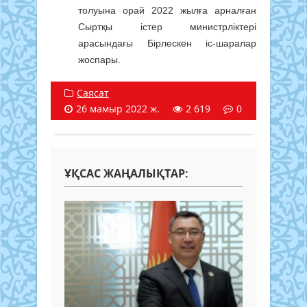
толуына орай 2022 жылға арналған
Сыртқы істер министрліктері
арасындағы Бірлескен іс-шаралар
жоспары.
Саясат
26 мамыр 2022 ж.
2 619
0
ҰҚСАС ЖАҢАЛЫҚТАР: