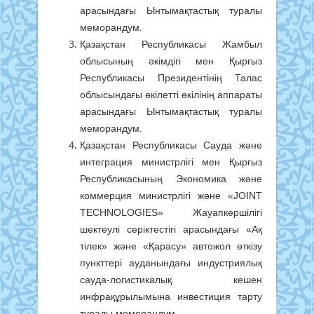
арасындағы Ынтымақтастық туралы
меморандум.
Қазақстан Республикасы Жамбыл
облысының әкімдігі мен Қырғыз
Республикасы Президентінің Талас
облысындағы өкілетті өкілінің аппараты
арасындағы Ынтымақтастық туралы
меморандум.
Қазақстан Республикасы Сауда және
интеграция министрлігі мен Қырғыз
Республикасының Экономика және
коммерция министрлігі және «JOINT
TECHNOLOGIES» Жауапкершілігі
шектеулі серіктестігі арасындағы «Ақ
тілек» және «Қарасу» автожол өткізу
пункттері ауданындағы индустриялық
сауда-логистикалық кешен
инфрақұрылымына инвестиция тарту
туралы меморандум.