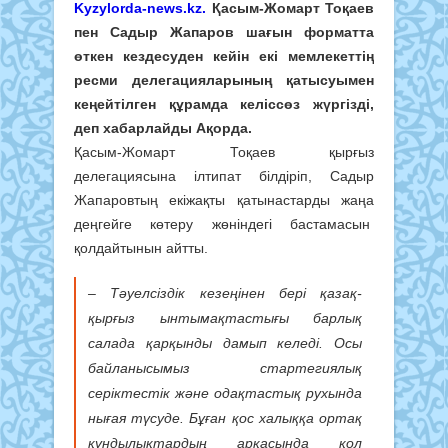
Kyzylorda-news.kz
.
Қасым-Жомарт Тоқаев
пен Садыр Жапаров шағын форматта
өткен кездесуден кейін екі мемлекеттің
ресми делегацияларының қатысуымен
кеңейтілген құрамда келіссөз жүргізді,
деп хабарлайды Ақорда.
Қасым-Жомарт Тоқаев қырғыз
делегациясына ілтипат білдіріп, Садыр
Жапаровтың екіжақты қатынастарды жаңа
деңгейге көтеру жөніндегі бастамасын
қолдайтынын айтты.
– Тәуелсіздік кезеңінен бері қазақ-
қырғыз ынтымақтастығы барлық
салада қарқынды дамып келеді. Осы
байланысымыз стартегиялық
серіктестік және одақтастық рухында
нығая түсуде. Бұған қос халыққа ортақ
құндылықтардың арқасында қол