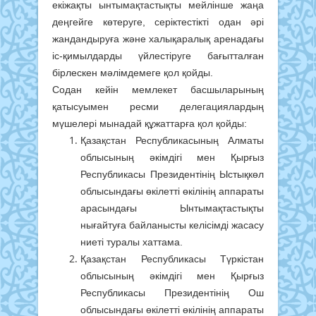
екіжақты ынтымақтастықты мейлінше жаңа
деңгейге көтеруге, серіктестікті одан әрі
жандандыруға және халықаралық аренадағы
іс-қимылдарды үйлестіруге бағытталған
бірлескен мәлімдемеге қол қойды.
Содан кейін мемлекет басшыларының
қатысуымен ресми делегациялардың
мүшелері мынадай құжаттарға қол қойды:
Қазақстан Республикасының Алматы
облысының әкімдігі мен Қырғыз
Республикасы Президентінің Ыстықкөл
облысындағы өкілетті өкілінің аппараты
арасындағы Ынтымақтастықты
нығайтуға байланысты келісімді жасасу
ниеті туралы хаттама.
Қазақстан Республикасы Түркістан
облысының әкімдігі мен Қырғыз
Республикасы Президентінің Ош
облысындағы өкілетті өкілінің аппараты