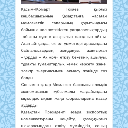
Қасым-Жомарт Тоқаев қырғыз
көшбасшысының Қазақстанға жасаған
мемлекеттік сапарының қорытындысы
бойынша қол жеткізілген уағдаластықтардың
табысты жүзеге асырылып жатқанын айтты.
Атап айтқанда, екі ел үкіметтері арасындағы
байланыстардың жандануы, жаңғырған
«Қордай – Ақ жол» өткізу бекетінің ашылуы,
тұрақты гуманитарлық көмек көрсету және
электр энергиясымен алмасу жөнінде сөз
болды.
Сонымен қатар Мемлекет басшысы әлемдік
экономиканың құбылмалы жағдайындағы
ықпалдастықтың жаңа формаларына назар
аударды.
Қазақстан Президенті өзара экспорттық
номенклатураны кеңейту, қазақ-қырғыз
шекарасындағы өткізу мүмкіндігін, соның