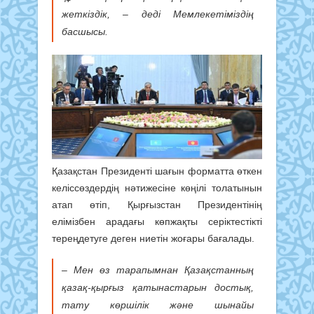
жеткіздік, – деді Мемлекетіміздің
басшысы.
Қазақстан Президенті шағын форматта өткен
келіссөздердің нәтижесіне көңілі толатынын
атап өтіп, Қырғызстан Президентінің
елімізбен арадағы көпжақты серіктестікті
тереңдетуге деген ниетін жоғары бағалады.
– Мен өз тарапымнан Қазақстанның
қазақ-қырғыз қатынастарын достық,
тату көршілік және шынайы