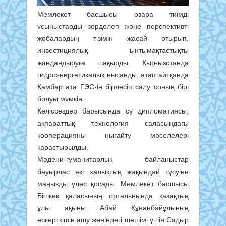
Мемлекет басшысы өзара тиімді
ұсыныстарды зерделеп және перспективті
жобалардың тізімін жасай отырып,
инвестициялық ынтымақтастықты
жандандыруға шақырды. Қырғызстанда
гидроэнергетикалық нысанды, атап айтқанда
Қамбар ата ГЭС-ін бірлесіп салу соның бірі
болуы мүмкін.
Келіссөздер барысында су дипломатиясы,
ақпараттық технология саласындағы
кооперацияны нығайту мәселелері
қарастырылды.
Мәдени-гуманитарлық байланыстар
бауырлас екі халықтың жақындай түсуіне
маңызды үлес қосады. Мемлекет басшысы
Бішкек қаласының орталығында қазақтың
ұлы ақыны Абай Құнанбайұлының
ескерткішін ашу жөніндегі шешімі үшін Садыр