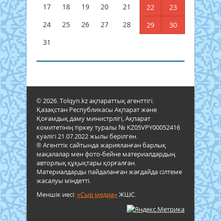
17
18
19
20
21
22
23
24
25
26
27
28
29
30
31
© 2026. Tolqyn.kz ақпараттық агенттігі.
Қазақстан Республикасы Ақпарат және
Қоғамдық даму министрлігі, Ақпарат
комитетінің тіркеу туралы № KZ05VPY00052416
куәлігі 21.07.2022 жылы берілген.
® Агенттік сайтында жарияланған барлық
мақалалар мен фото-бейне материалдардың
авторлық құқықтары қорғалған.
Материалдарды пайдаланған жағдайда сілтеме
жасалуы міндетті.
Меншік иесі:
«Сыр медиа»
ЖШС.