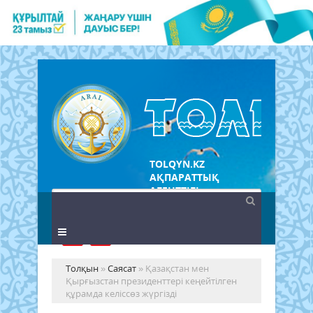
TOLQYN.KZ
АҚПАРАТТЫҚ
АГЕНТТІГІ
Толқын
»
Саясат
» Қазақстан мен
Қырғызстан президенттері кеңейтілген
құрамда келіссөз жүргізді