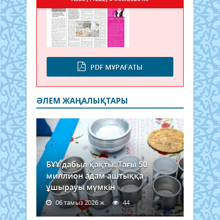
PDF МҰРАҒАТЫ
ӘЛЕМ ЖАҢАЛЫҚТАРЫ
БҰҰ дабыл қақты: Тағы 50
миллион адам аштыққа
ұшырауы мүмкін
06 тамыз 2026 ж.
44