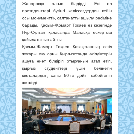
Жапаровқа алғыс білдірді. Екі ел
президенттері бүгінгі келіссөздерден кейін
осы монументтің салтанатты ашылу рәсіміне
барады. Қасым-Жомарт Тоқаев өз кезегінде
Нұр-Сұлтан қаласында Манасқа ескерткіш
қойылатынын айтты.
Қасым-Жомарт Тоқаев Қазақстанның сегіз
жоғары оқу орны Қырғызстанда өкілдіктерін
ашуға ниет білдіріп отырғанын атап өтіп,
қырғыз студенттері үшін бөлінетін
квоталардың саны 50-ге дейін көбейгенін
жеткізді.