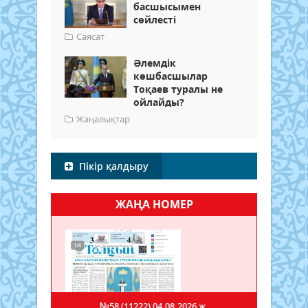
басшысымен
сөйлесті
Саясат
Әлемдік
көшбасшылар
Тоқаев туралы не
ойлайды?
Жаңалықтар
Пікір қалдыру
ЖАҢА НОМЕР
№58 (11222)
04.08.2026 ж.