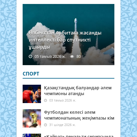
Өзбекстан орбитаға жасанды
интеллекті бар спутникті
ұшырды
05 тамыз 2026 ж.
80
СПОРТ
Қазақстандық балуандар әлем
чемпионы атанды
03 тамыз 2026 ж.
Футболдан келесі әлем
чемпионатының жеңімпазы кім
31 шілде 2026 ж.
«Қайрат» пенальти сериясында