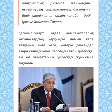
одақтастық рухында жан-жақты
нығайтудың стратегиялық бағытына
берік екенін атап өткім келеді, – деді
Қасым-Жомарт Тоқаев.
Қасым-Жомарт Тоқаев мемлекетаралық
қатынастардың қарқынды дамып келе
жатқанын айта келе, жоғары деңгейдегі
өзара сенімді және белсенді саяси диалогқа,
екі ел үкіметтерінің үйлесімді жұмысына
тоқталды.