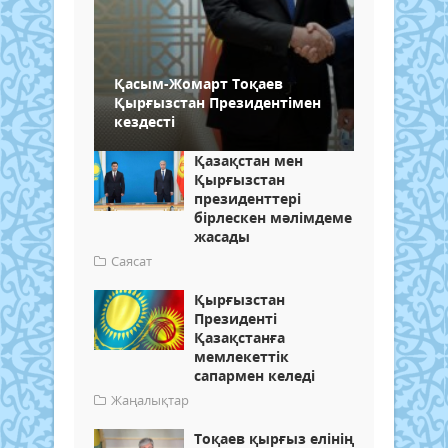
Қасым-Жомарт Тоқаев
Қырғызстан Президентімен
кездесті
Қазақстан мен
Қырғызстан
президенттері
бірлескен мәлімдеме
жасады
Саясат
Қырғызстан
Президенті
Қазақстанға
мемлекеттік
сапармен келеді
Жаңалықтар
Тоқаев қырғыз елінің