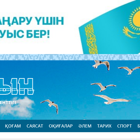
ЕНТТІГІ
ҚОҒАМ
САЯСАТ
ОҚИҒАЛАР
ӘЛЕМ
ТАРИХ
СПОРТ