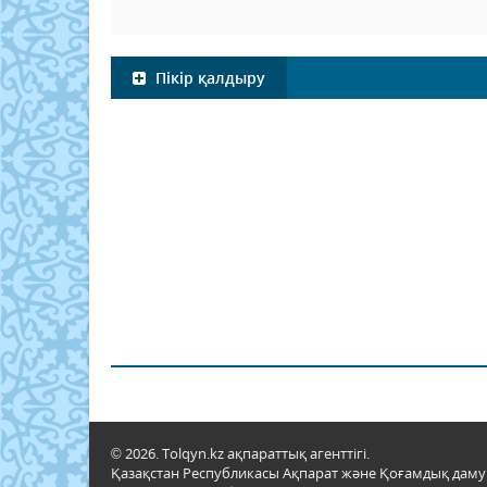
Пікір қалдыру
© 2026. Tolqyn.kz ақпараттық агенттігі.
Қазақстан Республикасы Ақпарат және Қоғамдық даму м