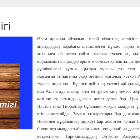
гі
Әлем аузында айтылып, талай кітаптың желісіне 
аңыздардың жұмбағы шешілмеген күйде. Тарих қ
жыл мен ай өткен сайын тығыла түскен ең қыз
қорқынышты аңыздар әркімге болсын қызықты. Енде
дүрліктірген құпия аңыздар туралы сөз етіп кө
Жоғалған Атлантида Жер бетінен жоғалып кеткен А
туралы аңыз көп. Бүгінге дейін ең ежелгі әрі қызы
осы Атлантида шығар. Бұл ел цунамидің немесе жер 
кезінде су астында қалған деген дерек бар. Грек
Платон оны Гибралтар бұғазына жақын маңдағы үл
етіп сипаттайды. Зәулім ғимараттары бар дамыған
Посейден құдайының шіркеуі бар делінген. Оның б
білушілер мыңдап табылғанымен, ешқандай да дәлел 
кездеспеген. Тарихшылардың Оңтүстік Америка