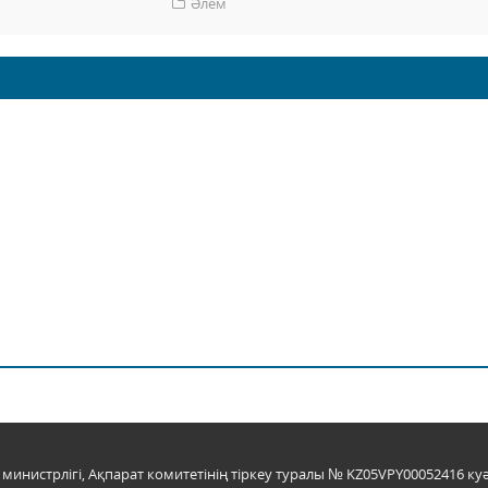
Әлем
инистрлігі, Ақпарат комитетінің тіркеу туралы № KZ05VPY00052416 куә