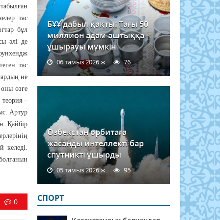
 табылған
нелер тас
БҰҰ дабыл қақты: Тағы 50
огтар бұл
миллион адам аштыққа
сы әлі де
ұшырауы мүмкін
тоунхендж
06 тамыз 2026 ж.
76
теген тас
тардың не
 оны өзге
 теория –
ыс. Артур
н. Қайбір
Өзбекстан орбитаға
ерлерінің
жасанды интеллекті бар
й келеді.
спутникті ұшырды
 болғанын
05 тамыз 2026 ж.
95
СПОРТ
0