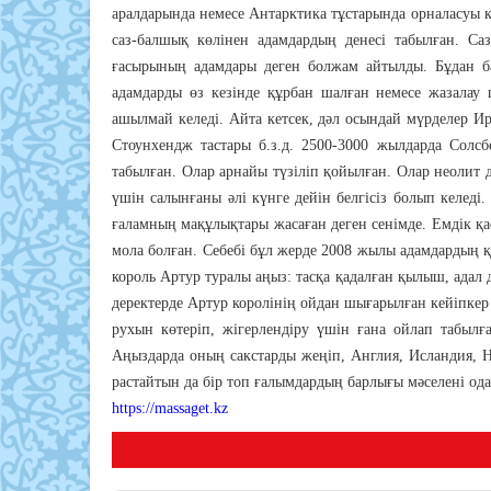
аралдарында немесе Антарктика тұстарында орналасуы к
саз-балшық көлінен адамдардың денесі табылған. Саз
ғасырының адамдары деген болжам айтылды. Бұдан бас
адамдарды өз кезінде құрбан шалған немесе жазалау 
ашылмай келеді. Айта кетсек, дәл осындай мүрделер И
Стоунхендж тастары б.з.д. 2500-3000 жылдарда Солсб
табылған. Олар арнайы түзіліп қойылған. Олар неолит 
үшін салынғаны әлі күнге дейін белгісіз болып келеді
ғаламның мақұлықтары жасаған деген сенімде. Емдік қас
мола болған. Себебі бұл жерде 2008 жылы адамдардың қ
король Артур туралы аңыз: тасқа қадалған қылыш, адал
деректерде Артур королінің ойдан шығарылған кейіпк
рухын көтеріп, жігерлендіру үшін ғана ойлап табылға
Аңыздарда оның сакстарды жеңіп, Англия, Исландия, 
растайтын да бір топ ғалымдардың барлығы мәселені ода
https://massaget.kz