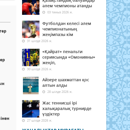
Қазақстандық балуандар
әлем чемпионы атанды
03 тамыз 2026 ж.
Футболдан келесі әлем
чемпионатының
тер
жеңімпазы кім
31 шілде 2026 ж.
«Қайрат» пенальти
сериясында «Омонияны»
лер
жеңіп,
30 шілде 2026 ж.
Айзере шахматтан қос
ын
алтын алды
28 шілде 2026 ж.
Жас теннисші ірі
халықаралық турнирде
н
үздіктер
шінен
27 шілде 2026 ж.