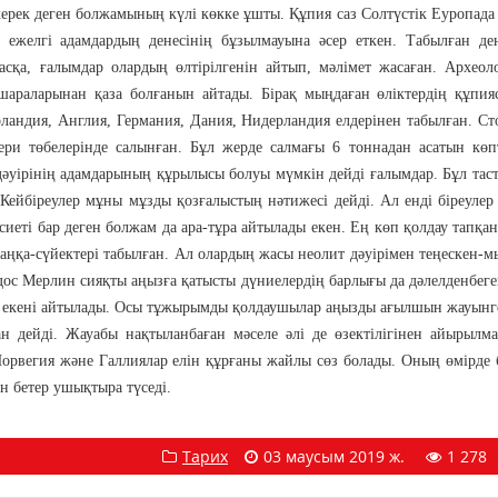
ерек деген болжамының күлі көкке ұшты. Құпия саз Солтүстік Еуропада
 ежелгі адамдардың денесінің бұзылмауына әсер еткен. Табылған де
қа, ғалымдар олардың өлтірілгенін айтып, мәлімет жасаған. Археол
шараларынан қаза болғанын айтады. Бірақ мыңдаған өліктердің құпия
рландия, Англия, Германия, Дания, Нидерландия елдерінен табылған. С
ери төбелерінде салынған. Бұл жерде салмағы 6 тоннадан асатын көп
дәуірінің адамдарының құрылысы болуы мүмкін дейді ғалымдар. Бұл тас
. Кейбіреулер мұны мұзды қозғалыстың нәтижесі дейді. Ал енді біреулер
иеті бар деген болжам да ара-тұра айтылады екен. Ең көп қолдау тапқан
аңқа-сүйектері табылған. Ал олардың жасы неолит дәуірімен теңескен-м
 дос Мерлин сияқты аңызға қатысты дүниелердің барлығы да дәлелденбеге
ер екені айтылады. Осы тұжырымды қолдаушылар аңызды ағылшын жауынг
н дейді. Жауабы нақтыланбаған мәселе әлі де өзектілігінен айырылма
Норвегия және Галлиялар елін құрғаны жайлы сөз болады. Оның өмірде
н бетер ушықтыра түседі.
Тарих
03 маусым 2019 ж.
1 278