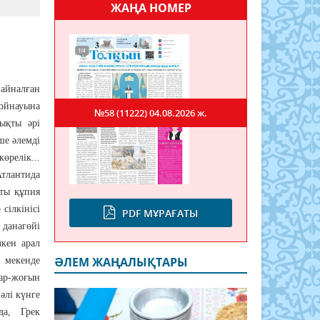
ЖАҢА НОМЕР
айналған
ойнауына
№58 (11222)
04.08.2026 ж.
ықты әрі
ше әлемді
релік...
тлантида
қты құпия
сілкінісі
PDF МҰРАҒАТЫ
 данагөйі
кен арал
ӘЛЕМ ЖАҢАЛЫҚТАРЫ
 мекенде
ар-жоғын
әлі күнге
да, Грек