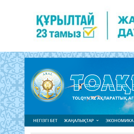
TOLQYN.KZ АҚПАРАТТЫҚ АГ
НЕГІЗГІ БЕТ
ЖАҢАЛЫҚТАР
ЭКОНОМИКА