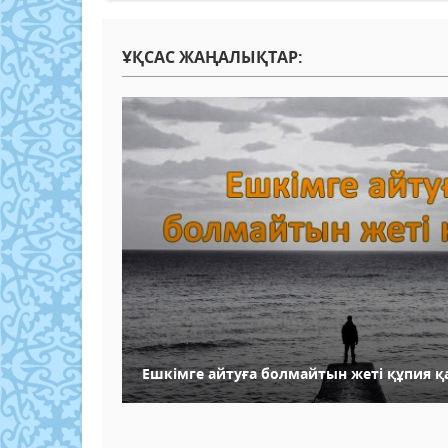
ҰҚСАС ЖАҢАЛЫҚТАР:
Ешкімге айтуға болмайтын жеті құпия қ