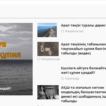
Арал теңізі туралы дерек
Жаңалықтар
Арал теңізінің табанынан
таңғажайып құпия белгі
табылды (видео)
Жаңалықтар
Ешкімге айтуға болмайт
жеті құпия қандай?
Оқиғалар
АҚШ-та жоғалып кеткен
андай?
модельдің бөлшектелге
денесі екі шабаданның і
табылды