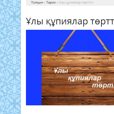
Толқын
»
Тарих
» Ұлы құпиялар төрттігі
Ұлы құпиялар төртті