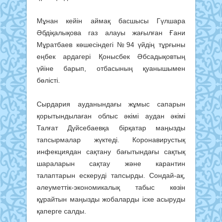
Мұнан кейін аймақ басшысы Гүлшара
Әбдіқалықова газ алауы жағылған Ғани
Мұратбаев көшесіндегі №94 үйдің тұрғыны
еңбек ардагері Қонысбек Әбсадықовтың
үйіне барып, отбасының қуанышымен
бөлісті.
Сырдария ауданындағы жұмыс сапарын
қорытындылаған облыс әкімі аудан әкімі
Талғат Дүйсебаевқа бірқатар маңызды
тапсырмалар жүктеді. Коронавирустық
инфекциядан сақтану бағытындағы сақтық
шараларын сақтау және карантин
талаптарын ескеруді тапсырды. Сондай-ақ,
әлеуметтік-экономикалық табыс көзін
құрайтын маңызды жобаларды іске асыруды
қаперге салды.