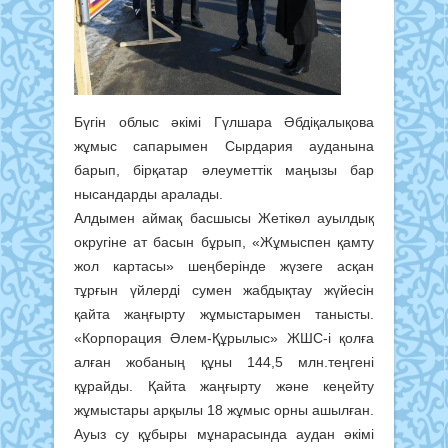
Бүгін облыс әкімі Гүлшара Әбдіқалықова
жұмыс сапарымен Сырдария ауданына
барып, бірқатар әлеуметтік маңызы бар
нысандарды аралады.
Алдымен аймақ басшысы Жетікөл ауылдық
округіне ат басын бұрып, «Жұмыспен қамту
жол картасы» шеңберінде жүзеге асқан
тұрғын үйлерді сумен жабдықтау жүйесін
қайта жаңғырту жұмыстарымен танысты.
«Корпорация Әлем-Құрылыс» ЖШС-і қолға
алған жобаның құны 144,5 млн.теңгені
құрайды. Қайта жаңғырту және кеңейту
жұмыстары арқылы 18 жұмыс орны ашылған.
Ауыз су құбыры мұнарасында аудан әкімі