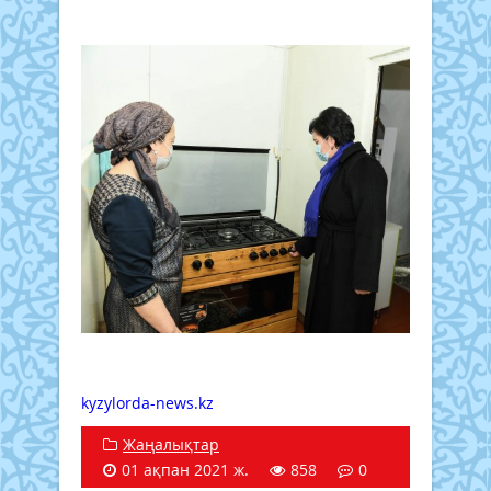
kyzylorda-news.kz
Жаңалықтар
01 ақпан 2021 ж.
858
0