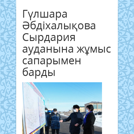
Гүлшара
Әбдіхалықова
Сырдария
ауданына жұмыс
сапарымен
барды