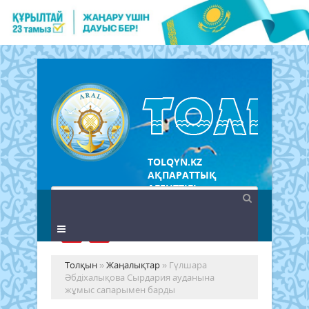
TOLQYN.KZ
АҚПАРАТТЫҚ
АГЕНТТІГІ
Толқын
»
Жаңалықтар
» Гүлшара
Әбдіхалықова Сырдария ауданына
жұмыс сапарымен барды