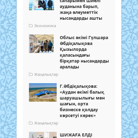
сапарымен Шиелі
ауданына барып,
жаңа әлеуметтік
нысандарды ашты
Экономика
Облыс әкімі Гүлшара
Әбдіқалықова
Қызылорда
қаласындағы
бірқатар нысандарды
аралады
Жаңалықтар
Г.Әбдіқалықова:
«Аудан әкімі балық
шаруашылығы мен
шағын, орта
бизнеске қолдау
көрсетуі керек»
Жаңалықтар
ШИЖАҒА ЕЛДІ