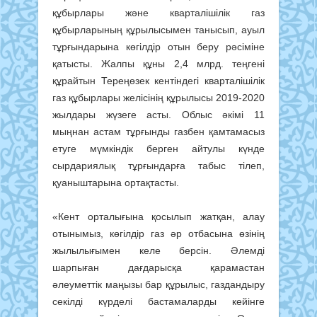
құбырлары және кварталішілік газ
құбырларының құрылысымен танысып, ауыл
тұрғындарына көгілдір отын беру рәсіміне
қатысты. Жалпы құны 2,4 млрд. теңгені
құрайтын Тереңөзек кентіндегі кварталішілік
газ құбырлары желісінің құрылысы 2019-2020
жылдары жүзеге асты. Облыс әкімі 11
мыңнан астам тұрғынды газбен қамтамасыз
етуге мүмкіндік берген айтулы күнде
сырдариялық тұрғындарға табыс тілеп,
қуаныштарына ортақтасты.
«Кент орталығына қосылып жатқан, алау
отынымыз, көгілдір газ әр отбасына өзінің
жылылығымен келе берсін. Әлемді
шарпыған дағдарысқа қарамастан
әлеуметтік маңызы бар құрылыс, газдандыру
секілді күрделі бастамаларды кейінге