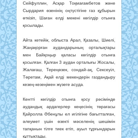
Сейфуллин, Асқар Тоқмағамбетов және
Сырдария өзенінің оңтүстігіне газ құбырын
өткізіп, Шаған елді мекені көгілдір отынға
қосылады.
Айта кетейік, облыста Арал, Қазалы, Шиелі,
Жаңақорған аудандарының орталықтары
мен Байқоңыр қаласы көгілдір отынға
қосылған. Қалған 3 аудан орталығы Жосалы,
Жалағаш, Тереңөзек, сондай-ақ, Сексеуіл,
Төретам, Ақай елді мекендерін газдандыру
кезең-кезеңімен жүзеге асуда.
Кентті көгілдір отынға қосу рәсімінде
аудандық ардагерлер кеңесінің төрағасы
Қайролла Әбенұлы ел игілігіне бағытталған,
әлеумет үшін өзекті мәселенің шешімін
тапқанын тілге тиек етіп, ауыл тұрғындарын
құттықтады.