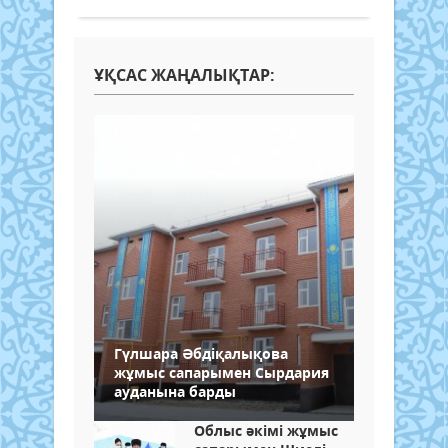
ҰҚСАС ЖАҢАЛЫҚТАР:
Гүлшара Әбдіқалықова
жұмыс сапарымен Сырдария
ауданына барды
Облыс әкімі жұмыс