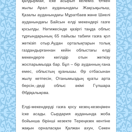
қалдырмай, іске асырып келеміз. Өткен
жылы Арал ауданындағы Жақсықылыш,
Қазалы ауданындағы Мұратбаев және Шиелі
ауданындағы Байсын елді мекендері газге
қосылды. Нәтижесінде қазіргі таңда облыс
тұрғындарының 65 пайызы табиғи газға қол
жеткізіп отыр.Аудан орталықтарын толық
газдандырғаннан кейін облыстағы елді
мекендерге көгілдір отын жеткізу
жоспарымызда бар. Бұл – бір ауданның ғана
емес, облыстың қуанышы. Әр отбасынан
жылу кетпесін, Отанымыздың қуаты арта
берсін,-деді облыс әкімі Гүлшара
Әбдіқалықова.
Елді-мекендерді газға қосу кезең-кезеңімен
іске асады. Сырдария ауданында жоба
бойынша бірінші кезекте Тереңөзек кентіне
жақын орналасқан Қалжан ахун, Сәкен