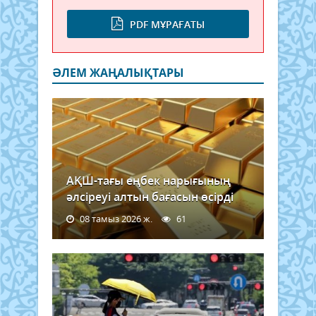
PDF МҰРАҒАТЫ
ӘЛЕМ ЖАҢАЛЫҚТАРЫ
АҚШ-тағы еңбек нарығының
әлсіреуі алтын бағасын өсірді
08 тамыз 2026 ж.
61