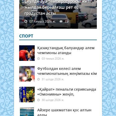
Сеулде ауа температурасы жеті
жылдан бері алғаш рет 40
градустан асты
07 тамыз 2026 ж.
73
СПОРТ
Қазақстандық балуандар әлем
чемпионы атанды
03 тамыз 2026 ж.
Футболдан келесі әлем
чемпионатының жеңімпазы кім
31 шілде 2026 ж.
«Қайрат» пенальти сериясында
«Омонияны» жеңіп,
30 шілде 2026 ж.
Айзере шахматтан қос алтын
алды