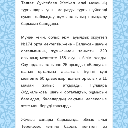
Талғат Дүйсебаев Жетікөл елді мекенінің
тұрғындары үшін маңызды тұрғын үйлерді
сумен жабдықтау жұмыстарының орындалу
барысын баяндады.
Мұнан кейін, облыс әкімі ауылдық округтегі
№174 орта мектептің және «Балауса» шағын
орталығының жұмысымен танысты. 320
орындық мектепте 158 оқушы білім алады.
Оқу ордасы жанынан 25 орындық «Балауса»
шағын орталығы ашылған. Бүгінгі күні
мектепте 60 қызметкер, шағын орталықта 11
маман жұмыс атқарады. Гүлшара
Әбдіқалықова шағын орталықтың жұмысын
бағамдап, балалардың сақтығы мәселесіне
жете мән беруді тапсырды.
Жұмыс сапары барысында облыс әкімі
Тереңөзек кентіне барып, кенттегі газ