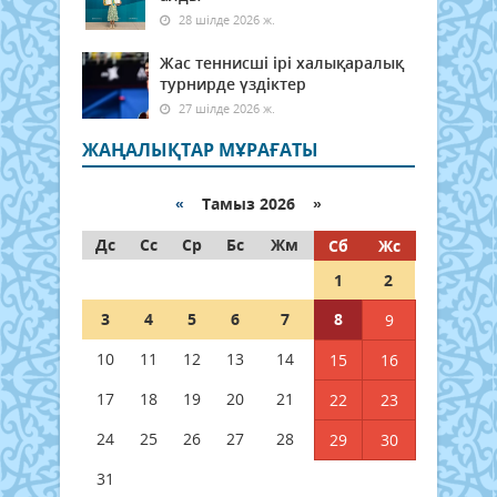
28 шілде 2026 ж.
Жас теннисші ірі халықаралық
турнирде үздіктер
27 шілде 2026 ж.
ЖАҢАЛЫҚТАР МҰРАҒАТЫ
«
Тамыз 2026 »
Дс
Сс
Ср
Бс
Жм
Сб
Жс
1
2
3
4
5
6
7
8
9
10
11
12
13
14
15
16
17
18
19
20
21
22
23
24
25
26
27
28
29
30
31