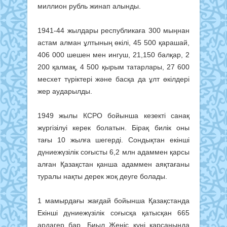
миллион рубль жинап алынды.
1941-44 жылдары республикаға 300 мыңнан
астам алман ұлтының өкілі, 45 500 қарашай,
406 000 шешен мен ингуш, 21,150 балқар, 2
200 қалмақ, 4 500 қырым татарлары, 27 600
месхет түріктері және басқа да ұлт өкілдері
жер аударылды.
1949 жылы КСРО бойынша кезекті санақ
жүргізілуі керек болатын. Бірақ билік оны
тағы 10 жылға шегерді. Сондықтан екінші
дүниежүзілік соғысты 6,2 млн адаммен қарсы
алған Қазақстан қанша адаммен аяқтағаны
туралы нақты дерек жоқ деуге болады.
1 мамырдағы жағдай бойынша Қазақстанда
Екінші дүниежүзілік соғысқа қатысқан 665
ардагер бар. Биыл Жеңіс күні қарсаңында