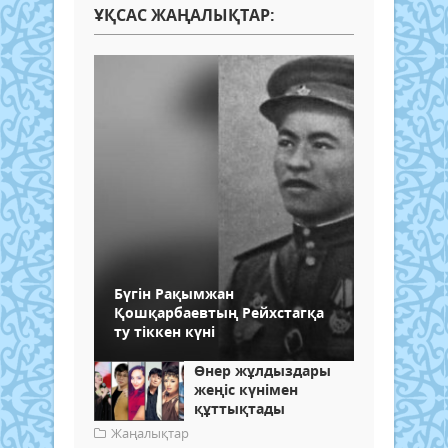
ҰҚСАС ЖАҢАЛЫҚТАР:
Бүгін Рақымжан
Қошқарбаевтың Рейхстагқа
ту тіккен күні
Өнер жұлдыздары
жеңіс күнімен
құттықтады
Жаңалықтар