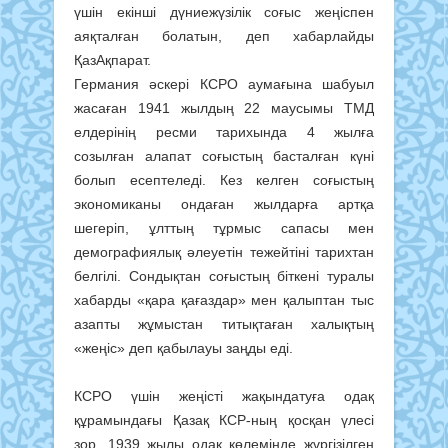
үшін екінші дүниежүзілік соғыс жеңіспен
аяқталған болатын, деп хабарлайды
ҚазАқпарат.
Германия әскері КСРО аумағына шабуыл
жасаған 1941 жылдың 22 маусымы ТМД
елдерінің ресми тарихында 4 жылға
созылған алапат соғыстың басталған күні
болып есептеледі. Кез келген соғыстың
экономиканы ондаған жылдарға артқа
шегеріп, ұлттың тұрмыс сапасы мен
демографиялық әлеуетін тежейтіні тарихтан
белгілі. Сондықтан соғыстың біткені туралы
хабарды «қара қағаздар» мен қалыптан тыс
азапты жұмыстан титықтаған халықтың
«жеңіс» деп қабылауы заңды еді.
КСРО үшін жеңісті жақындатуға одақ
құрамындағы Қазақ КСР-ның қосқан үлесі
зор. 1939 жылы одақ көлемінде жүргізілген