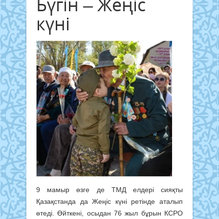
Бүгін – Жеңіс
күні
9 мамыр өзге де ТМД елдері сияқты
Қазақстанда да Жеңіс күні ретінде аталып
өтеді. Өйткені, осыдан 76 жыл бұрын КСРО