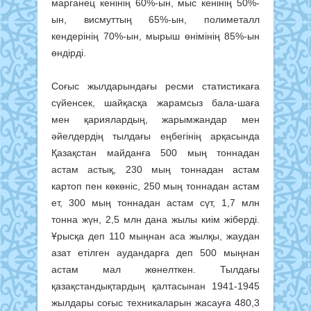
марганец кенінің 60%-ын, мыс кенінің 50%-
ын, висмуттың 65%-ын, полиметалл
кендерінің 70%-ын, мырыш өнімінің 85%-ын
өндірді.
Соғыс жылдарындағы ресми статистикаға
сүйенсек, шайқасқа жарамсыз бала-шаға
мен қариялардың, жарымжандар мен
әйелдердің тылдағы еңбегінің арқасында
Қазақстан майданға 500 мың тоннадан
астам астық, 230 мың тоннадан астам
картоп пен көкөніс, 250 мың тоннадан астам
ет, 300 мың тоннадан астам сүт, 1,7 млн
тонна жүн, 2,5 млн дана жылы киім жіберді.
Ұрысқа деп 110 мыңнан аса жылқы, жаудан
азат етілген аудандарға деп 500 мыңнан
астам мал жөнелткен. Тылдағы
қазақстандықтардың қалтасынан 1941-1945
жылдары соғыс техникаларын жасауға 480,3