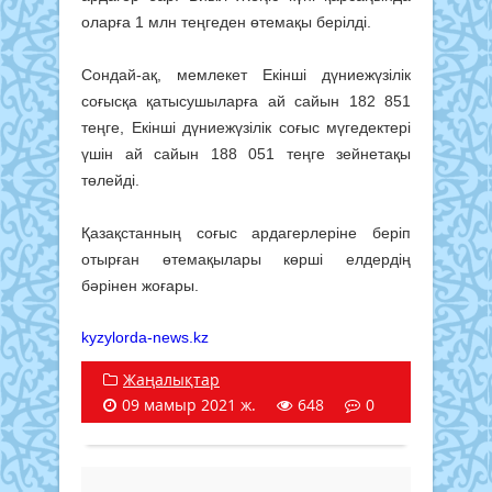
оларға 1 млн теңгеден өтемақы берілді.
Сондай-ақ, мемлекет Екінші дүниежүзілік
соғысқа қатысушыларға ай сайын 182 851
теңге, Екінші дүниежүзілік соғыс мүгедектері
үшін ай сайын 188 051 теңге зейнетақы
төлейді.
Қазақстанның соғыс ардагерлеріне беріп
отырған өтемақылары көрші елдердің
бәрінен жоғары.
kyzylorda-news.kz
Жаңалықтар
09 мамыр 2021 ж.
648
0