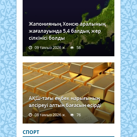
Жапонияның Хонсю аралының
жағалауында 5,4 балдық жер
сілкінісі болды
09 тамыз 2026 ж.
58
АҚШ-тағы еңбек нарығының
әлсіреуі алтын бағасын өсірді
08 тамыз 2026 ж.
76
СПОРТ