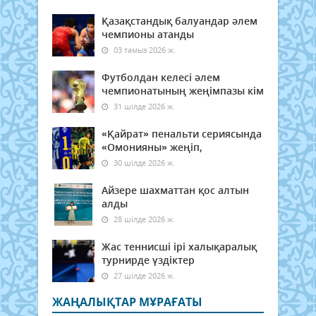
Қазақстандық балуандар әлем
чемпионы атанды
03 тамыз 2026 ж.
Футболдан келесі әлем
чемпионатының жеңімпазы кім
31 шілде 2026 ж.
«Қайрат» пенальти сериясында
«Омонияны» жеңіп,
30 шілде 2026 ж.
Айзере шахматтан қос алтын
алды
28 шілде 2026 ж.
Жас теннисші ірі халықаралық
турнирде үздіктер
27 шілде 2026 ж.
ЖАҢАЛЫҚТАР МҰРАҒАТЫ