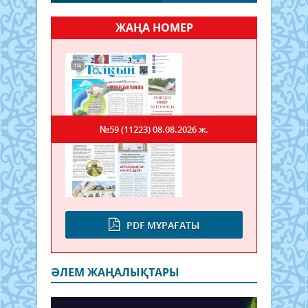
ЖАҢА НОМЕР
№59 (11223)
08.08.2026 ж.
PDF МҰРАҒАТЫ
ӘЛЕМ ЖАҢАЛЫҚТАРЫ