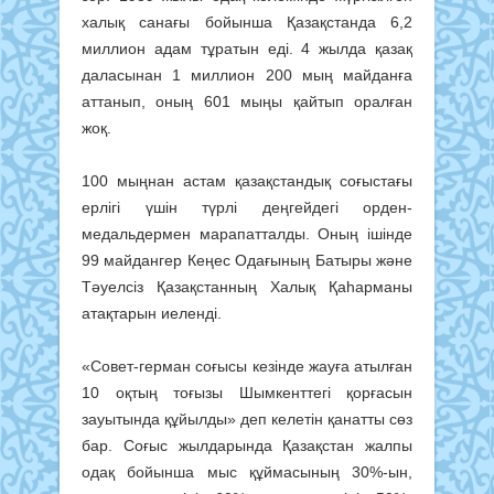
халық санағы бойынша Қазақстанда 6,2
миллион адам тұратын еді. 4 жылда қазақ
даласынан 1 миллион 200 мың майданға
аттанып, оның 601 мыңы қайтып оралған
жоқ.
100 мыңнан астам қазақстандық соғыстағы
ерлігі үшін түрлі деңгейдегі орден-
медальдермен марапатталды. Оның ішінде
99 майдангер Кеңес Одағының Батыры және
Тәуелсіз Қазақстанның Халық Қаһарманы
атақтарын иеленді.
«Совет-герман соғысы кезінде жауға атылған
10 оқтың тоғызы Шымкенттегі қорғасын
зауытында құйылды» деп келетін қанатты сөз
бар. Соғыс жылдарында Қазақстан жалпы
одақ бойынша мыс құймасының 30%-ын,