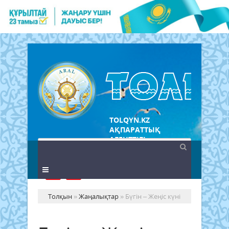
TOLQYN.KZ
АҚПАРАТТЫҚ
АГЕНТТІГІ
Толқын
»
Жаңалықтар
» Бүгін – Жеңіс күні