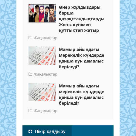
Өнер жұлдыздары
барша
қазақстандықтарды
Жеңіс күнімен
құттықтап жатыр
Жаңалықтар
Мамыр айындағы
мерекелік күндерде
қанша күн демалыс
беріледі?
Жаңалықтар
Мамыр айындағы
мерекелік күндерде
қанша күн демалыс
беріледі?
Жаңалықтар
Пікір қалдыру