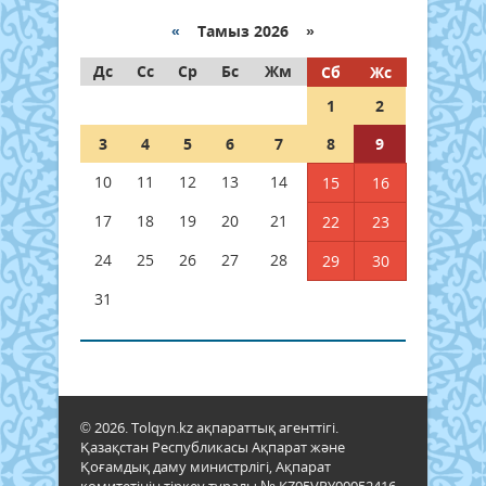
«
Тамыз 2026 »
Дс
Сс
Ср
Бс
Жм
Сб
Жс
1
2
3
4
5
6
7
8
9
10
11
12
13
14
15
16
17
18
19
20
21
22
23
24
25
26
27
28
29
30
31
© 2026. Tolqyn.kz ақпараттық агенттігі.
Қазақстан Республикасы Ақпарат және
Қоғамдық даму министрлігі, Ақпарат