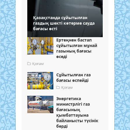
Қазақстанда сұйытылған
газдың шекті көтерме сауда
бағасы өсті
Ертеңнен бастап
сұйытылған мұнай
газының бағасы
өседі
Қоғам
Сұйытылған газ
бағасы өспейді
Қоғам
Энергетика
министрлігі газ
бағасының
қымбаттауына
байланысты түсінік
берді