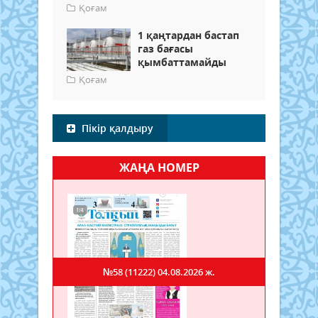
Қоғам
1 қаңтардан бастап
газ бағасы
қымбаттамайды
Қоғам
Пікір қалдыру
ЖАҢА НОМЕР
№58 (11222)
04.08.2026 ж.