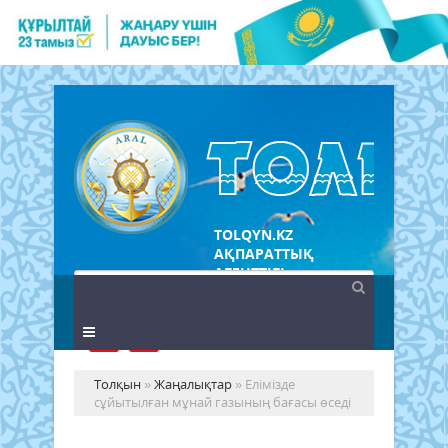
TOLQYN.KZ
АҚПАРАТТЫҚ
АГЕНТТІГІ
Толқын
»
Жаңалықтар
» Елімізде
сұйытылған мұнай газының бағасы өседі