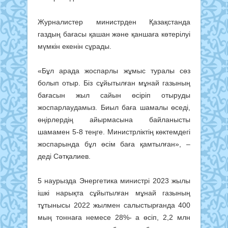
Журналистер министрден Қазақстанда
газдың бағасы қашан және қаншаға көтерілуі
мүмкін екенін сұрады.
«Бұл арада жоспарлы жұмыс туралы сөз
болып отыр. Біз сұйытылған мұнай газының
бағасын жыл сайын өсіріп отыруды
жоспарлаудамыз. Биыл баға шамалы өседі,
өңірлердің айырмасына байланысты
шамамен 5-8 теңге. Министрліктің көктемдегі
жоспарында бұл өсім баға қамтылған», –
деді Сәтқалиев.
5 наурызда Энергетика министрі 2023 жылы
ішкі нарықта сұйытылған мұнай газының
тұтынысы 2022 жылмен салыстырғанда 400
мың тоннаға немесе 28%- а өсіп, 2,2 млн