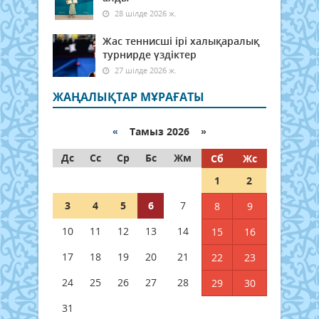
28 шілде 2026 ж.
Жас теннисші ірі халықаралық
турнирде үздіктер
27 шілде 2026 ж.
ЖАҢАЛЫҚТАР МҰРАҒАТЫ
«
Тамыз 2026 »
Дс
Сс
Ср
Бс
Жм
Сб
Жс
1
2
3
4
5
6
7
8
9
10
11
12
13
14
15
16
17
18
19
20
21
22
23
24
25
26
27
28
29
30
31