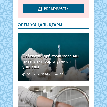
PDF МҰРАҒАТЫ
ӘЛЕМ ЖАҢАЛЫҚТАРЫ
Өзбекстан орбитаға жасанды
интеллекті бар спутникті
ұшырды
05 тамыз 2026 ж.
75