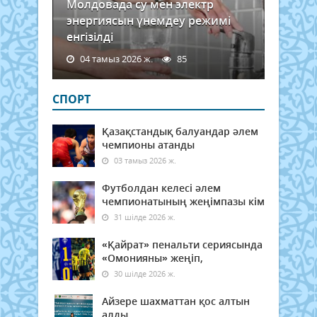
Молдовада су мен электр
энергиясын үнемдеу режимі
енгізілді
04 тамыз 2026 ж.
85
СПОРТ
Қазақстандық балуандар әлем
чемпионы атанды
03 тамыз 2026 ж.
Футболдан келесі әлем
чемпионатының жеңімпазы кім
31 шілде 2026 ж.
«Қайрат» пенальти сериясында
«Омонияны» жеңіп,
30 шілде 2026 ж.
Айзере шахматтан қос алтын
алды