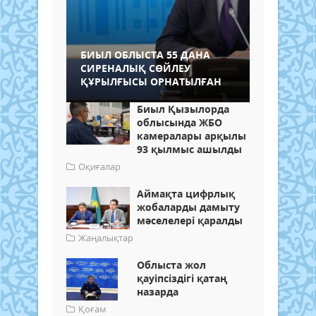
БИЫЛ ОБЛЫСТА 55 ДАНА
СИРЕНАЛЫҚ СӨЙЛЕУ
ҚҰРЫЛҒЫСЫ ОРНАТЫЛҒАН
Биыл Қызылорда
облысында ЖБО
камералары арқылы
93 қылмыс ашылды
Оқиғалар
Аймақта цифрлық
жобаларды дамыту
мәселелері қаралды
Жаңалықтар
Облыста жол
қауіпсіздігі қатаң
назарда
Қоғам