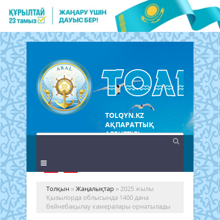
TOLQYN.KZ
АҚПАРАТТЫҚ
АГЕНТТІГІ
Толқын
»
Жаңалықтар
» 2025 жылы
Қызылорда облысында 1400 дана
бейнебақылау камералары орнатылады