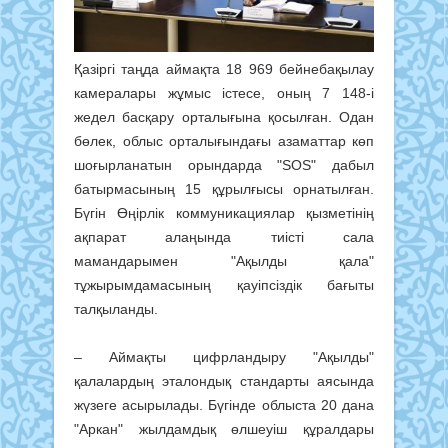
Қазіргі таңда аймақта 18 969 бейнебақылау
камералары жұмыс істесе, оның 7 148-і
жедел басқару орталығына қосылған. Одан
бөлек, облыс орталығындағы азаматтар көп
шоғырланатын орындарда "SOS" дабыл
батырмасының 15 құрылғысы орнатылған.
Бүгін Өңірлік коммуникациялар қызметінің
ақпарат алаңында тиісті сала
мамандарымен "Ақылды қала"
тұжырымдамасының қауіпсіздік бағыты
талқыланды.
– Аймақты цифрландыру "Ақылды"
қалалардың эталондық стандарты аясында
жүзеге асырылады. Бүгінде облыста 20 дана
"Аркан" жылдамдық өлшеуіш құралдары