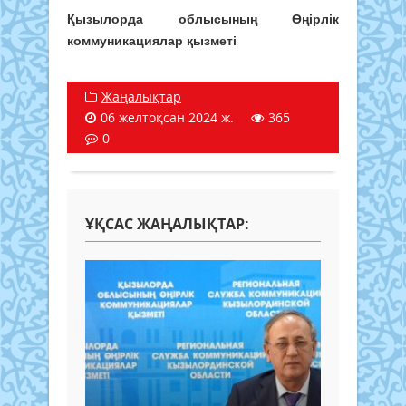
Қызылорда облысының Өңірлік
коммуникациялар қызметі
Жаңалықтар
06 желтоқсан 2024 ж.
365
0
ҰҚСАС ЖАҢАЛЫҚТАР: