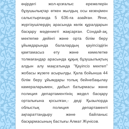
өңірдегі жол-қозғалыс ережелерін
бұзушылықтар өткен жылдың осы кезеңімен
салыстырғанда 5 636-ға азайған. Яғни,
жүргізушілердің арасында көлік құралдарын
басқару мәдениеті жақсарған. Сондай-ақ,
мектепке дейінгі және орта білім беру
ұйымдарында балалардың қауіпсіздігін
қамтамасыз ету және кәмелетке
толмағандар арасында құқық бұзушылықтың
алдын алу мақсатында "Қауіпсіз мектеп"
жобасы жүзеге асырылды. Қала бойынша 44
білім беру ұйымдары толық бейнебақылау
камераларымен, дабыл батырмасы және
полиция департаментінің жедел басқару
орталығына қосылған,- деді Қызылорда
облыстық полиция департаменті
ақпараттандыру және байланыс
басқармасының бастығы Алмат Жүнісов.