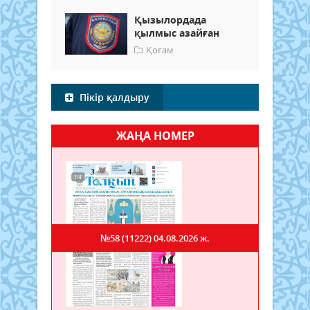
Қызылордада
қылмыс азайған
Қоғам
Пікір қалдыру
ЖАҢА НОМЕР
№58 (11222)
04.08.2026 ж.