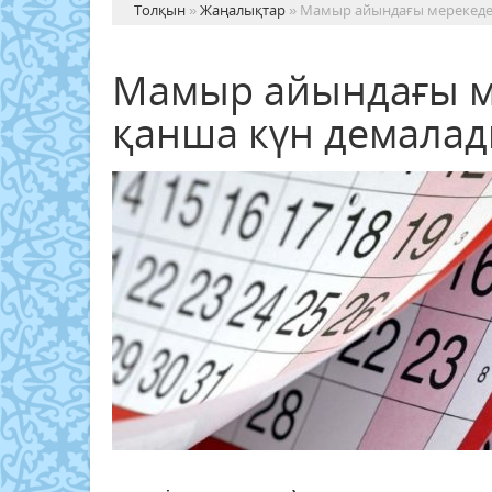
Толқын
»
Жаңалықтар
» Мамыр айындағы мерекеде 
Мамыр айындағы м
қанша күн демалад