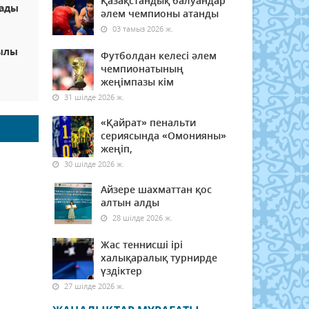
Қазақстандық балуандар
лады
әлем чемпионы атанды
03 тамыз 2026 ж.
жылы
Футболдан келесі әлем
чемпионатының
жеңімпазы кім
31 шілде 2026 ж.
«Қайрат» пенальти
сериясында «Омонияны»
жеңіп,
30 шілде 2026 ж.
Айзере шахматтан қос
алтын алды
28 шілде 2026 ж.
Жас теннисші ірі
халықаралық турнирде
үздіктер
27 шілде 2026 ж.