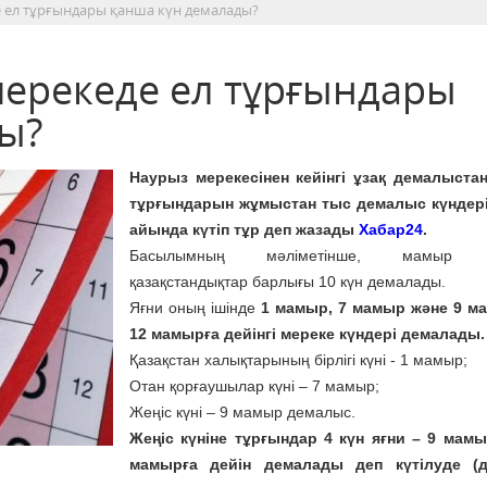
ел тұрғындары қанша күн демалады?
ерекеде ел тұрғындары
ы?
Наурыз мерекесінен кейінгі ұзақ демалыста
тұрғындарын жұмыстан тыс демалыс күндер
айында күтіп тұр деп жазады
Хабар24
.
Басылымның мәліметінше, мамыр 
қазақстандықтар барлығы 10 күн демалады.
Яғни оның ішінде
1 мамыр, 7 мамыр және 9 м
12 мамырға дейінгі мереке күндері демалады.
Қазақстан халықтарының бірлігі күні - 1 мамыр;
Отан қорғаушылар күні – 7 мамыр;
Жеңіс күні – 9 мамыр демалыс.
Жеңіс күніне тұрғындар 4 күн яғни – 9 мам
мамырға дейін демалады деп күтілуде (