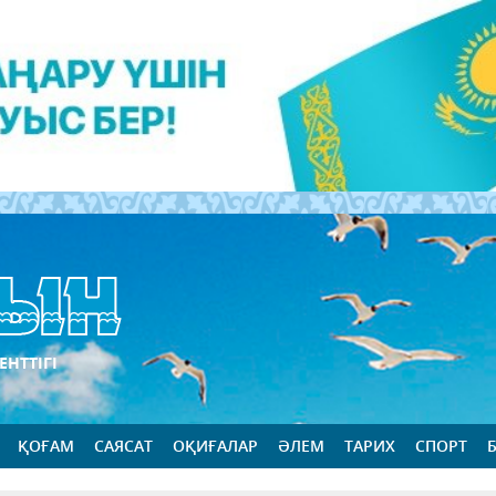
ЕНТТІГІ
ҚОҒАМ
САЯСАТ
ОҚИҒАЛАР
ӘЛЕМ
ТАРИХ
СПОРТ