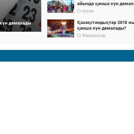
айында қанша күн дема
Қоғам
Қазақстандықтар 2018 
 күн демалады
қанша күн демалады?
Жаңалықтар