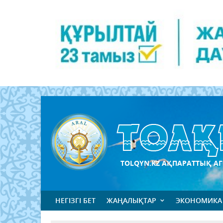
TOLQYN.KZ АҚПАРАТТЫҚ АГ
НЕГІЗГІ БЕТ
ЖАҢАЛЫҚТАР
ЭКОНОМИКА