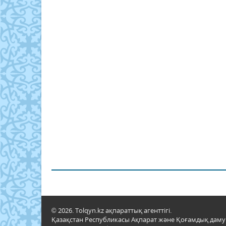
© 2026. Tolqyn.kz ақпараттық агенттігі.
Қазақстан Республикасы Ақпарат және Қоғамдық даму м