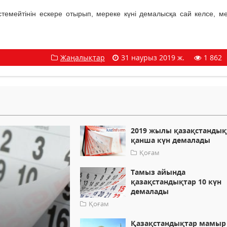
істемейтінін ескере отырып, мереке күні демалысқа сай келсе, м
Жаңалықтар
31 наурыз 2019 ж.
1 862
2019 жылы қазақстандық
қанша күн демалады
Қоғам
Тамыз айында
қазақстандықтар 10 күн
демалады
Қоғам
Қазақстандықтар мамыр