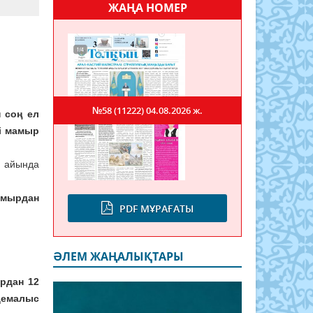
ЖАҢА НОМЕР
№58 (11222)
04.08.2026 ж.
н соң ел
і мамыр
айында
амырдан
PDF МҰРАҒАТЫ
ӘЛЕМ ЖАҢАЛЫҚТАРЫ
ырдан 12
демалыс