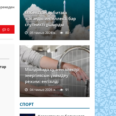
ерекеден
Өзбекстан орбитаға
жасанды интеллекті бар
спутникті ұшырды
0
05 тамыз 2026 ж.
80
тар
Молдовада су мен электр
энергиясын үнемдеу
режимі енгізілді
04 тамыз 2026 ж.
91
СПОРТ