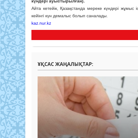
күндері ауыстырылған).
Айта кетейік, Қазақстанда мереке күндері жұмыс 
кейінгі күн демалыс болып саналады.
kaz.nur.kz
ҰҚСАС ЖАҢАЛЫҚТАР: