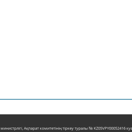
инистрлігі, Ақпарат комитетінің тіркеу туралы № KZ05VPY00052416 куә