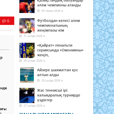
Қазақстандық балуандар
әлем чемпионы атанды
03 тамыз 2026 ж.
Футболдан келесі әлем
0
чемпионатының
жеңімпазы кім
31 шілде 2026 ж.
«Қайрат» пенальти
сериясында «Омонияны»
жеңіп,
тр
30 шілде 2026 ж.
Айзере шахматтан қос
алтын алды
28 шілде 2026 ж.
інде
Жас теннисші ірі
халықаралық турнирде
үздіктер
27 шілде 2026 ж.
дағы
і