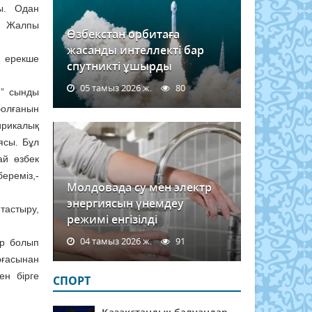
ы. Одан
. Жалпы
Өзбекстан орбитаға
жасанды интеллекті бар
ы ерекше
спутникті ұшырды
05 тамыз 2026 ж.
80
й” сынды
болғанын
ирикалық
ясы. Бұл
ай өзбек
ереміз,-
Молдовада су мен электр
энергиясын үнемдеу
тастыру,
режимі енгізілді
04 тамыз 2026 ж.
91
тр болып
ырғасынан
ен бірге
СПОРТ