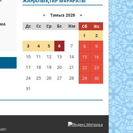
ЖАҢАЛЫҚТАР МҰРАҒАТЫ
«
Тамыз 2026 »
ама
Дс
Сс
Ср
Бс
Жм
Сб
Жс
1
2
3
4
5
6
7
8
9
10
11
12
13
14
15
16
17
18
19
20
21
22
23
24
25
26
27
28
29
30
31
лігі