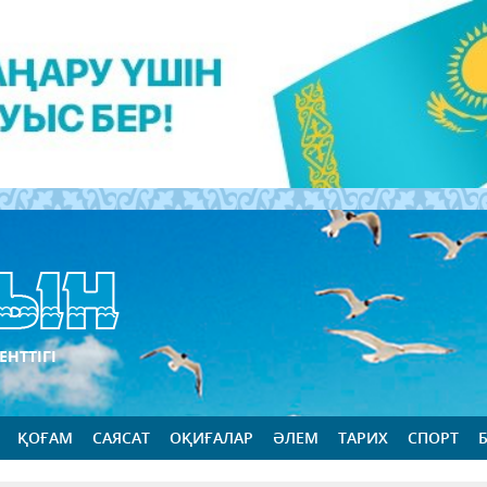
ЕНТТІГІ
ҚОҒАМ
САЯСАТ
ОҚИҒАЛАР
ӘЛЕМ
ТАРИХ
СПОРТ