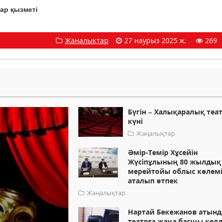
ар қызметі
Жаңалықтар
27 наурыз 2025 ж.
269
Бүгін – Халықаралық теа
күні
Жаңалықтар
Әмір-Темір Хұсейін
Жүсіпұлының 80 жылдық
мерейтойы облыс көлем
аталып өтпек
Жаңалықтар
Нартай Бекежанов атын
театрға жаңа басшы келд