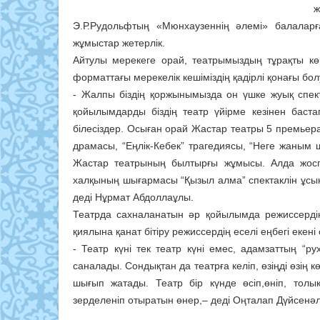
ж
Э.Р.Рудольфтың «Мюнхаузеннің әлемі» балала
жұмыстар жетерлік.
Айтулы мерекеге орай, театрымыздың тұрақты 
форматтағы мерекелік кешіміздің қадірлі қонағы бо
- Жалпы біздің қоржынымызда он үшке жуық спект
қойылымдарды біздің театр үйірме кезінен баст
білесіздер. Осыған орай Жастар театры 5 премьера
драмасы, “Еңлік-Кебек” трагедиясы, “Неге жаны
Жастар театрының былтырғы жұмысы. Алда жосп
халқының шығармасы “Қызыл алма” спектаклін ұсына
деді Нұрмат Абдоллаұлы.
Театрда сахналанатын әр қойылымда режиссердің
қиялына қанат бітіру режиссердің еселі еңбегі екені с
- Театр күні тек театр күні емес, адамзаттың “р
саналады. Сондықтан да театрға келіп, өзіңді өзің 
шығып жатады. Театр бір күнде өсіп,өніп, толы
зерделеніп отыратын өнер,– деді Оңталап Дүйсенәл