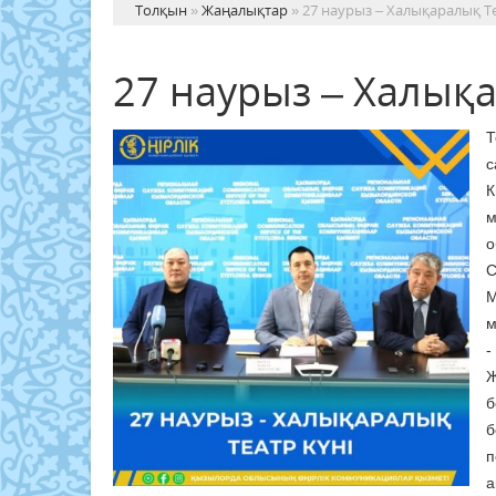
Толқын
»
Жаңалықтар
» 27 наурыз – Халықаралық Те
27 наурыз – Халықа
Т
с
К
м
о
С
М
м
-
Ж
б
б
п
а