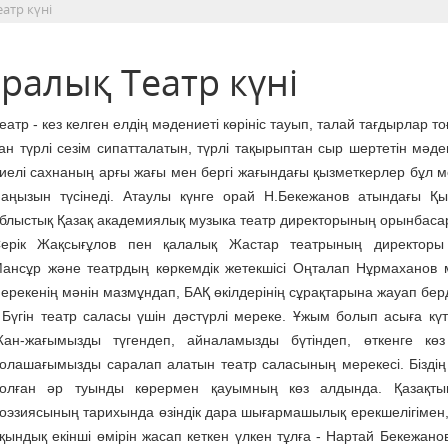
атр күні
ралық Театр күні
еатр - кез келген елдің мәдениеті көрініс тауып, талай тағдырлар т
ан түрлі сезім сипатталатын, түрлі тақырыптан сыр шертетін мәде
иелі сахнаның арғы жағы мен бергі жағындағы қызметкерлер бұл м
аңызын түсінеді. Атаулы күнге орай Н.Бекежанов атындағы Қ
блыстық Қазақ академиялық музыка театр директорының орынбас
ерік Жақсығұлов пен қалалық Жастар театрының директоры
ансұр және театрдың көркемдік жетекшісі Оңталап Нұрмаханов
ерекенің мәнін мазмұндап, БАҚ өкілдерінің сұрақтарына жауап берд
 Бүгін театр саласы үшін дәстүрлі мереке. Ұжым болып асыға күте
ан-жағымызды түгендеп, айналамызды бүтіндеп, өткенге көз
олашағымызды саралап алатын театр саласының мерекесі. Біздің
олған әр туынды көрермен қауымның көз алдында. Қазақты
оэзиясының тарихында өзіндік дара шығармашылық ерекшелігімен, 
қындық екінші өмірін жасап кеткен үлкен тұлға - Нартай Бекежано