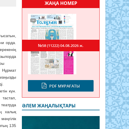
ЖАҢА НОМЕР
оғысатын,
ни орда.
№58 (11222)
04.08.2026 ж.
ерекенің
ызылорда
ары
 Нұрмат
 маңызды
і.
PDF МҰРАҒАТЫ
тін күн.
 тастап,
 театрда
ӘЛЕМ ЖАҢАЛЫҚТАРЫ
ң халық
мәңгілік
втың 135