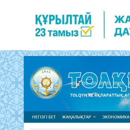
TOLQYN.KZ АҚПАРАТТЫҚ АГ
НЕГІЗГІ БЕТ
ЖАҢАЛЫҚТАР
ЭКОНОМИКА