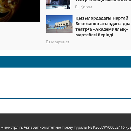
Қоғам
Қызылордадағы Нартай
Бекежанов атындағы др
театрға «Академиялық»
мәртебесі берілді
Мәдениет
инистрлігі, Ақпарат комитетінің тіркеу туралы № KZ05VPY00052416 куә