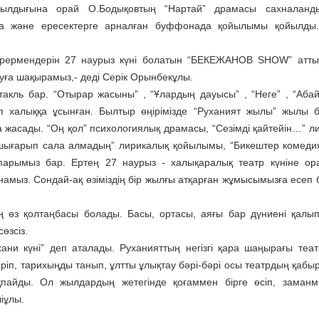
ылдығына орай О.Бодықовтың “Нартай” драмасы сахналанд
рға және ересектерге арналған буффонада қойылымы қойылды
көрермендерін 27 наурыз күні болатын “БЕКЕЖАНОВ SHOW” атт
луға шақырамыз,- деді Серік Орынбекұлы.
акль бар. “Отырар жасыны” , “Ұлардың дауысы” , “Неге” , “Аба
ап халыққа ұсынған. Былтыр өңірімізде “Руханият жылы” жылы 
 жасады. “Оң қол” психологиялық драмасы, “Сезімді қайтейін…” л
м шығарып сала алмадың” лирикалық қойылымы, “Бикештер комеди
арымыз бар. Ертең 27 наурыз - халықаралық театр күніне ор
мыз. Сондай-ақ өзіміздің бір жылғы атқарған жұмысымызға есеп б
 өз қолтаңбасы болады. Басы, ортасы, аяғы бар дүниені қалып
өзсіз.
ухани күні” деп аталады. Руханияттың негізгі қара шаңырағы теа
көріп, тарихыңды танып, ұлтты ұлықтау бәрі-бәрі осы театрдың қаб
қпайды. Ол жылдардың жетегінде қоғаммен бірге өсіп, заманм
іұлы.