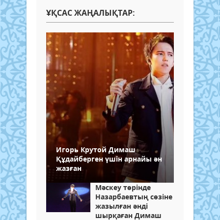
ҰҚСАС ЖАҢАЛЫҚТАР:
Игорь Крутой Димаш
Құдайберген үшін арнайы ән
жазған
Мәскеу төрінде
Назарбаевтың сөзіне
жазылған әнді
шырқаған Димаш