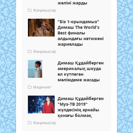
желіні жарды
Жаңалықтар
"Біз 1-орындамыз"
Димаш The World's
Best финалы
алдындағы нәтижені
жариялады
Жаңалықтар
Димаш Құдайберген
америкалық шоуда
ел күтпеген
мәлімдеме жасады
Мәдениет
Димаш Құдайберген
"Муз-ТВ 2019"
жүлдесінің арнайы
қонағы болмақ
Жаңалықтар