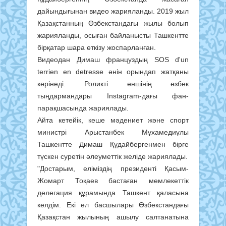
дайындығынан видео жарияланды. 2019 жыл
Қазақстанның Өзбекстандағы жылы болып
жарияланды, осыған байланысты Ташкентте
бірқатар шара өткізу жоспарланған.
Видеодан Димаш француздың SOS d'un
terrien en detresse әнін орындап жатқаны
көрінеді. Роликті әншінің өзбек
тыңдармандары Instagram-дағы фан-
парақшасында жариялады.
Айта кетейік, кеше мәдениет және спорт
министрі Арыстанбек Мұхамедиұлы
Ташкентте Димаш Құдайбергенмен бірге
түскен суретін әлеуметтік желіде жариялады.
"Достарым, еліміздің президенті Қасым-
Жомарт Тоқаев бастаған мемлекеттік
делегация құрамында Ташкент қаласына
келдім. Екі ел басшылары Өзбекстандағы
Қазақстан жылының ашылу салтанатына