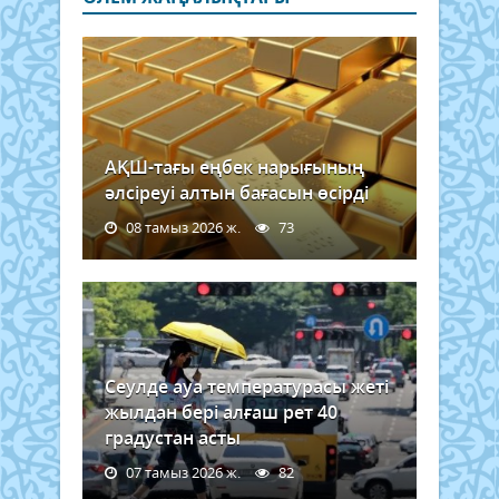
АҚШ-тағы еңбек нарығының
әлсіреуі алтын бағасын өсірді
08 тамыз 2026 ж.
73
Сеулде ауа температурасы жеті
жылдан бері алғаш рет 40
градустан асты
07 тамыз 2026 ж.
82