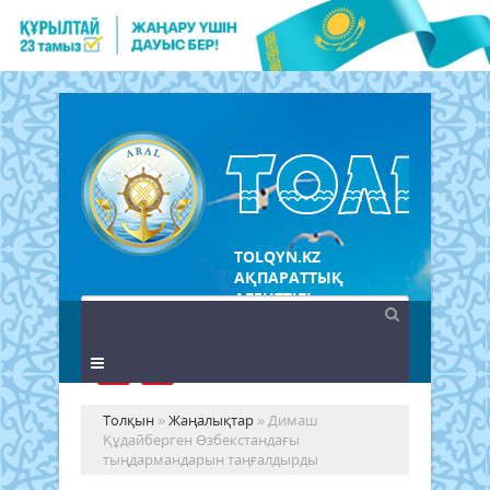
TOLQYN.KZ
АҚПАРАТТЫҚ
АГЕНТТІГІ
Толқын
»
Жаңалықтар
» Димаш
Құдайберген Өзбекстандағы
тыңдармандарын таңғалдырды