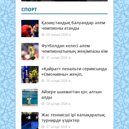
СПОРТ
Қазақстандық балуандар әлем
чемпионы атанды
03 тамыз 2026 ж.
Футболдан келесі әлем
чемпионатының жеңімпазы кім
31 шілде 2026 ж.
«Қайрат» пенальти сериясында
«Омонияны» жеңіп,
30 шілде 2026 ж.
Айзере шахматтан қос алтын
алды
28 шілде 2026 ж.
Жас теннисші ірі халықаралық
турнирде үздіктер
27 шілде 2026 ж.