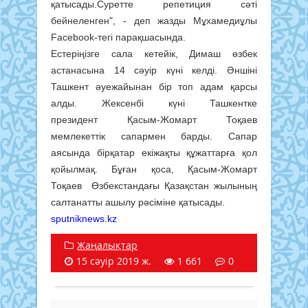
қатысады.Суретте репетиция сәті
бейнеленген", - деп жазды Мұхамедиұлы
Facebook-тегі парақшасында.
Естеріңізге сала кетейік, Димаш өзбек
астанасына 14 сәуір күні келді. Әншіні
Ташкент әуежайынан бір топ адам қарсы
алды. Жексенбі күні Ташкентке
президент Қасым-Жомарт Тоқаев
мемлекеттік сапармен барды. Сапар
аясында бірқатар екіжақты құжаттарға қол
қойылмақ. Бұған қоса, Қасым-Жомарт
Тоқаев Өзбекстандағы Қазақстан жылының
салтанатты ашылу рәсіміне қатысады.
sputniknews.kz
Жаңалықтар
15 сәуір 2019 ж.
1 661
0