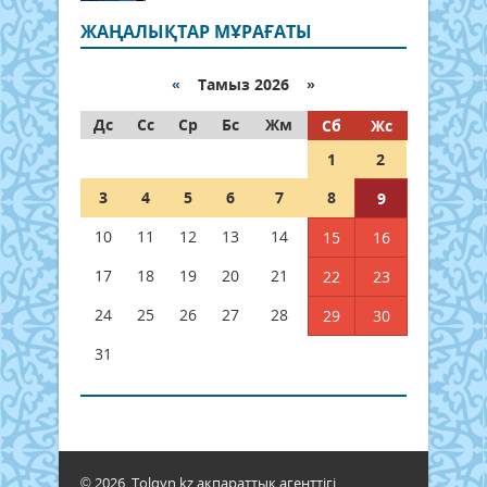
ЖАҢАЛЫҚТАР МҰРАҒАТЫ
«
Тамыз 2026 »
Дс
Сс
Ср
Бс
Жм
Сб
Жс
1
2
3
4
5
6
7
8
9
10
11
12
13
14
15
16
17
18
19
20
21
22
23
24
25
26
27
28
29
30
31
© 2026. Tolqyn.kz ақпараттық агенттігі.