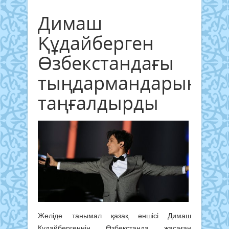
Димаш
Құдайберген
Өзбекстандағы
тыңдармандарын
таңғалдырды
Желіде танымал қазақ әншісі Димаш
Құдайбергеннің Өзбекстанда жасаған