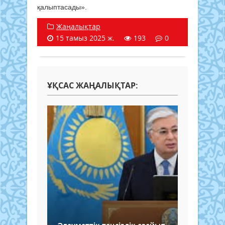
қалыптасады».
Жаңалықтар
15 тамыз 2025 ж.
193
0
ҰҚСАС ЖАҢАЛЫҚТАР: