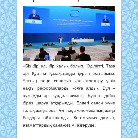
«Біз бір ел, бір халық болып, Әділетті, Таза
әрі Қуатты Қазақстанды құрып жатырмыз.
Ұлттың жаңа сапасын қалыптастыру үшін
нақты реформаларды қолға алдық. Бұл –
ауқымды әрі күрделі жұмыс. Бүгінге дейін
біраз шаруа атқарылды. Елдегі саяси жүйе
толық жаңғырды. Ұлттық экономиканың жаңа
бағдары айқындалды. Қоғамымыз дамып,
азаматтардың сана-сезімі өзгеруде.