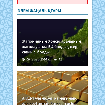
ӘЛЕМ ЖАҢАЛЫҚТАРЫ
Жапонияның Хонсю аралының
жағалауында 5,4 балдық жер
сілкінісі болды
09 тамыз 2026 ж.
72
АҚШ-тағы еңбек нарығының
әлсіреуі алтын бағасын өсірді