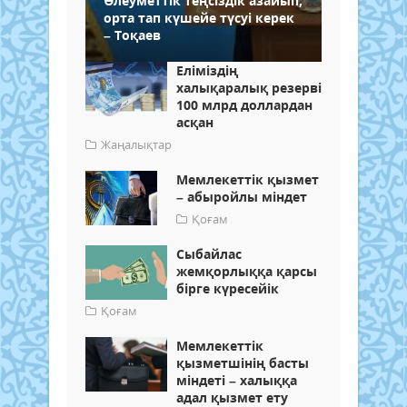
Әлеуметтік теңсіздік азайып,
орта тап күшейе түсуі керек
– Тоқаев
Еліміздің
халықаралық резерві
100 млрд доллардан
асқан
Жаңалықтар
Мемлекеттік қызмет
– абыройлы міндет
Қоғам
Сыбайлас
жемқорлыққа қарсы
бірге күресейік
Қоғам
Мемлекеттік
қызметшінің басты
міндеті – халыққа
адал қызмет ету