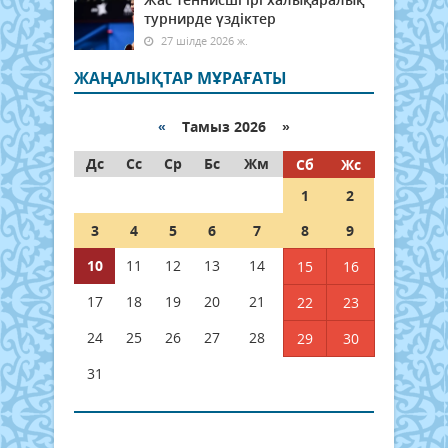
турнирде үздіктер
27 шілде 2026 ж.
ЖАҢАЛЫҚТАР МҰРАҒАТЫ
«
Тамыз 2026 »
Дс
Сс
Ср
Бс
Жм
Сб
Жс
1
2
3
4
5
6
7
8
9
10
11
12
13
14
15
16
17
18
19
20
21
22
23
24
25
26
27
28
29
30
31