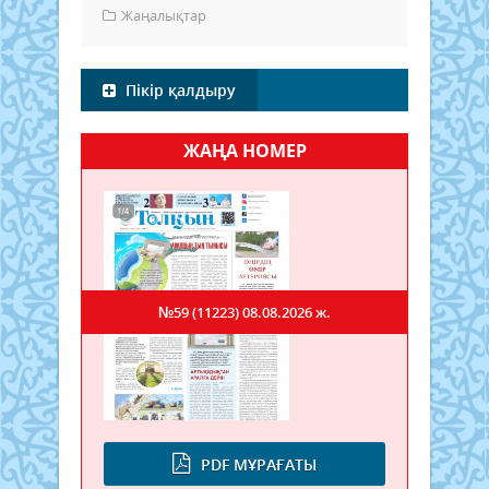
Жаңалықтар
Пікір қалдыру
ЖАҢА НОМЕР
№59 (11223)
08.08.2026 ж.
PDF МҰРАҒАТЫ