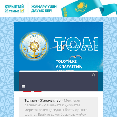
TOLQYN.KZ
АҚПАРАТТЫҚ
АГЕНТТІГІ
Толқын
»
Жаңалықтар
» Мемлекет
басшысы: «Мемлекеттік қызметте
меритократия қағидаты басты орынға
шықты. Билікте де «отбасылық жүйе»