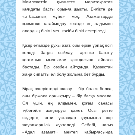
Мемлекеттік қызметте меритократия
қағидаты басты орынға шықты. Билікте де
«отбасылық жүйе» жоқ. Азаматтарды
қызметке тағайындау кезінде ең алдымен
олардың білімі мен кәсіби білігі ескеріледі.
Қазір елімізде рухы азат, ойы еркін ұрпақ өсіп
келеді. Заңды сыйлау, тәртіпке бағыну
қоғамның мызғымас қағидасына айнала
бастады. Бір сөзбен айтқанда, Қазақстан
жаңа сипатты ел болу жолына бет бұрды.
Бірақ өзгерістерді жасау – бір бөлек болса,
оны біржола орнықтыру – бір басқа мәселе.
Ол үшін, ең алдымен, қоғам санасы
түбегейлі жаңғыруы қажет. Осы ретте
сіздерге, яғни ұстаздар қауымына зор
жауапкершілік жүктеледі. Себебі, нағыз
«Адал азамат» мектеп қабырғасында