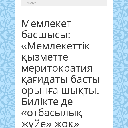
жоқ»
Мемлекет
басшысы:
«Мемлекеттік
қызметте
меритократия
қағидаты басты
орынға шықты.
Билікте де
«отбасылық
жүйе» жоқ»