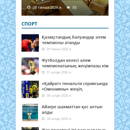
08 тамыз 2026 ж.
85
СПОРТ
Қазақстандық балуандар әлем
чемпионы атанды
03 тамыз 2026 ж.
Футболдан келесі әлем
чемпионатының жеңімпазы кім
31 шілде 2026 ж.
«Қайрат» пенальти сериясында
«Омонияны» жеңіп,
30 шілде 2026 ж.
Айзере шахматтан қос алтын
алды
28 шілде 2026 ж.
Жас теннисші ірі халықаралық