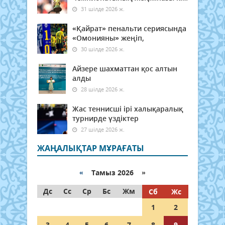
31 шілде 2026 ж.
«Қайрат» пенальти сериясында
«Омонияны» жеңіп,
30 шілде 2026 ж.
Айзере шахматтан қос алтын
алды
28 шілде 2026 ж.
Жас теннисші ірі халықаралық
турнирде үздіктер
27 шілде 2026 ж.
ЖАҢАЛЫҚТАР МҰРАҒАТЫ
«
Тамыз 2026 »
Дс
Сс
Ср
Бс
Жм
Сб
Жс
1
2
3
4
5
6
7
8
9