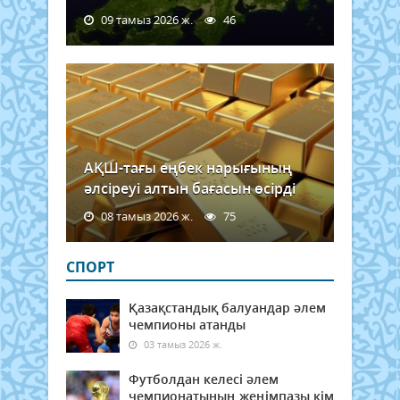
09 тамыз 2026 ж.
46
АҚШ-тағы еңбек нарығының
әлсіреуі алтын бағасын өсірді
08 тамыз 2026 ж.
75
СПОРТ
Қазақстандық балуандар әлем
чемпионы атанды
03 тамыз 2026 ж.
Футболдан келесі әлем
чемпионатының жеңімпазы кім