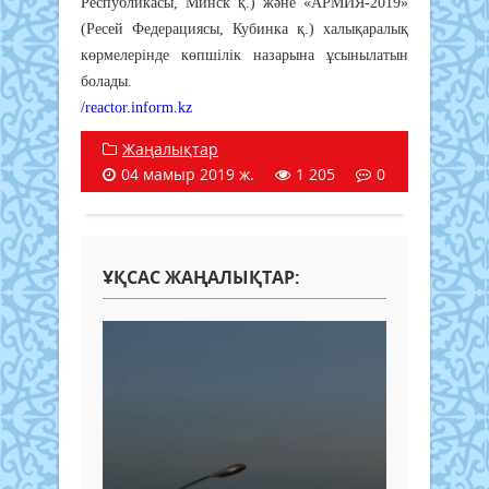
Республикасы, Минск қ.) және «АРМИЯ-2019»
(Ресей Федерациясы, Кубинка қ.) халықаралық
көрмелерінде көпшілік назарына ұсынылатын
болады.
/reactor.inform.kz
Жаңалықтар
04 мамыр 2019 ж.
1 205
0
ҰҚСАС ЖАҢАЛЫҚТАР: