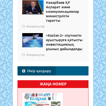
Назарбаев ҚР
Ақпарат және
коммуникациялар
министрлігін
таратты
Жаңалықтар
«KazSat-2» спутнигін
ауыстыруға қатысты
инвестициялық
ұсыныс дайындалды
Жаңалықтар
Пікір қалдыру
ЖАҢА НОМЕР