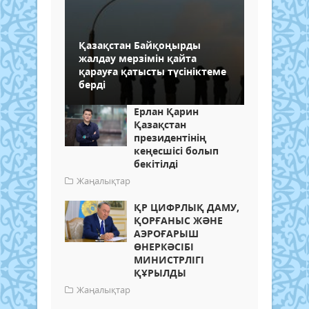
Қазақстан Байқоңырды
жалдау мерзімін қайта
қарауға қатысты түсініктеме
берді
Ерлан Қарин
Қазақстан
президентінің
кеңесшісі болып
бекітілді
Жаңалықтар
ҚР ЦИФРЛЫҚ ДАМУ,
ҚОРҒАНЫС ЖӘНЕ
АЭРОҒАРЫШ
ӨНЕРКӘСІБІ
МИНИСТРЛІГІ
ҚҰРЫЛДЫ
Жаңалықтар