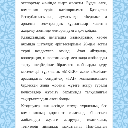
экспорттау жөнінде шарт жасасты. Бұдан өзге,
компания түрік кәсіпорнымен Қазақстан
Республикасының аумағында тікұшақтарға
арналған электрондық құрылғылар кешенін
жаңалау жөнінде меморандумға қол қойды.
Қазақстандық делегация халықаралық көрме
аясында шетелдік әріптестерімен 20-дан астам
түрлі кездесулер өткізді. Атап айтқанда,
кооперация, инвестициялар мен жаңа жобаларды
тарту шеңберінде бірлескен жобаларды құру
мәселелері түркиялық «MKEK» және «Aselsan»
арасындағы, сондай-ақ «TAI» компаниясымен
бірлескен жаңа жобаны жүзеге асыру туралы
келіссөздер жүргізу барысында талқыланған
тақырыптардың өзегі болды.
Кездесулер нәтижесінде таяуда түркиялық бес
компанияның қорғаныс саласында бірлескен
жобаларды жүзеге асырудың техникалық
тетіктерін айқындау мақсатында Нұр-Сұлтан