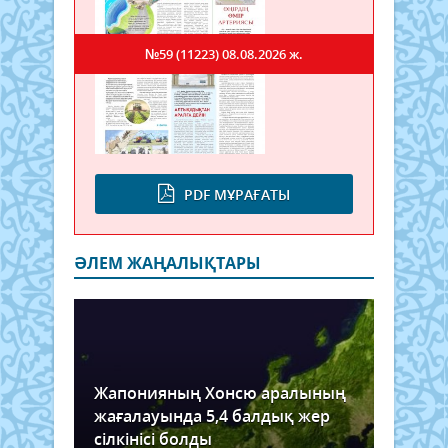
№59 (11223)
08.08.2026 ж.
PDF МҰРАҒАТЫ
ӘЛЕМ ЖАҢАЛЫҚТАРЫ
Жапонияның Хонсю аралының
жағалауында 5,4 балдық жер
сілкінісі болды