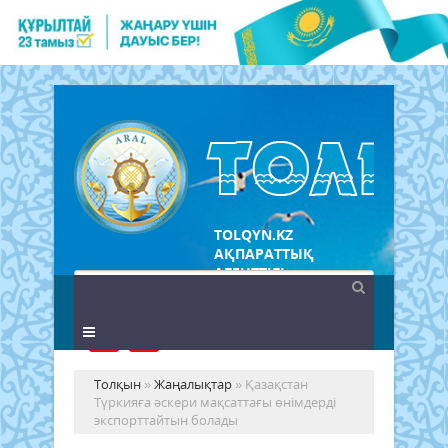
TOLQYN.KZ
АҚПАРАТТЫҚ
АГЕНТТІГІ
Толқын
»
Жаңалықтар
» Қазақстан
Түркияға әскери мақсаттағы өнімдерді
экспорттайтын болады