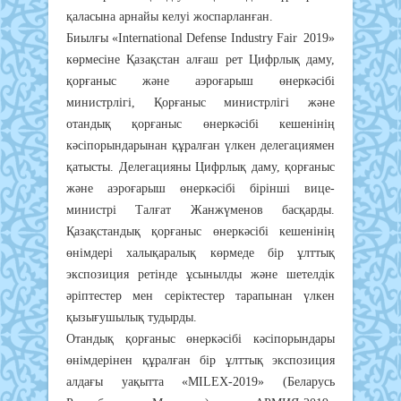
қаласына арнайы келуі жоспарланған.
Биылғы «International Defense Industry Fair 2019»
көрмесіне Қазақстан алғаш рет Цифрлық даму,
қорғаныс және аэроғарыш өнеркәсібі
министрлігі, Қорғаныс министрлігі және
отандық қорғаныс өнеркәсібі кешенінің
кәсіпорындарынан құралған үлкен делегациямен
қатысты. Делегацияны Цифрлық даму, қорғаныс
және аэроғарыш өнеркәсібі бірінші вице-
министрі Талғат Жанжүменов басқарды.
Қазақстандық қорғаныс өнеркәсібі кешенінің
өнімдері халықаралық көрмеде бір ұлттық
экспозиция ретінде ұсынылды және шетелдік
әріптестер мен серіктестер тарапынан үлкен
қызығушылық тудырды.
Отандық қорғаныс өнеркәсібі кәсіпорындары
өнімдерінен құралған бір ұлттық экспозиция
алдағы уақытта «MILEX-2019» (Беларусь