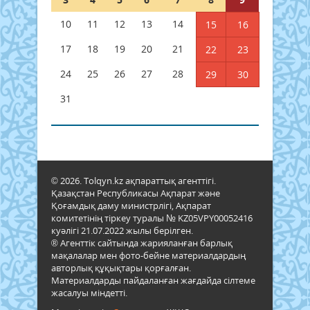
10
11
12
13
14
15
16
17
18
19
20
21
22
23
24
25
26
27
28
29
30
31
© 2026. Tolqyn.kz ақпараттық агенттігі.
Қазақстан Республикасы Ақпарат және
Қоғамдық даму министрлігі, Ақпарат
комитетінің тіркеу туралы № KZ05VPY00052416
куәлігі 21.07.2022 жылы берілген.
® Агенттік сайтында жарияланған барлық
мақалалар мен фото-бейне материалдардың
авторлық құқықтары қорғалған.
Материалдарды пайдаланған жағдайда сілтеме
жасалуы міндетті.