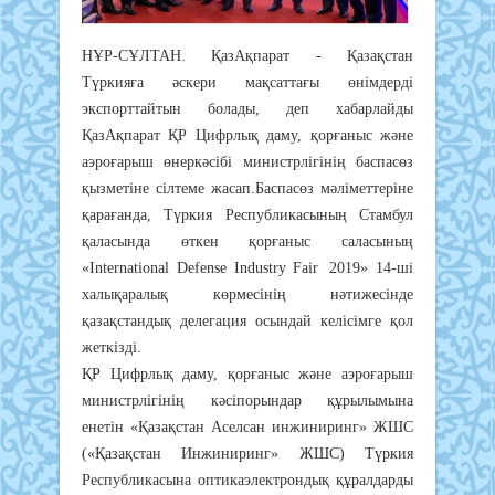
НҰР-СҰЛТАН. ҚазАқпарат - Қазақстан
Түркияға әскери мақсаттағы өнімдерді
экспорттайтын болады, деп хабарлайды
ҚазАқпарат ҚР Цифрлық даму, қорғаныс және
аэроғарыш өнеркәсібі министрлігінің баспасөз
қызметіне сілтеме жасап.Баспасөз мәліметтеріне
қарағанда, Түркия Республикасының Стамбул
қаласында өткен қорғаныс саласының
«International Defense Industry Fair 2019» 14-ші
халықаралық көрмесінің нәтижесінде
қазақстандық делегация осындай келісімге қол
жеткізді.
ҚР Цифрлық даму, қорғаныс және аэроғарыш
министрлігінің кәсіпорындар құрылымына
енетін «Қазақстан Аселсан инжиниринг» ЖШС
(«Қазақстан Инжиниринг» ЖШС) Түркия
Республикасына оптикаэлектрондық құралдарды