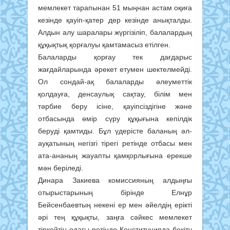
мемлекет тарапынан 51 мыңнан астам оқиға
кезінде қауіп-қатер дер кезінде анықталды.
Алдын алу шаралары жүргізіліп, балалардың
құқықтық қорғалуы қамтамасыз етілген.
Балаларды қорғау тек дағдарыс
жағдайларында әрекет етумен шектелмейді.
Ол сондай-ақ балаларды әлеуметтік
қолдауға, денсаулық сақтау, білім мен
тәрбие беру ісіне, қауіпсіздігіне және
отбасында өмір сүру құқығына кепілдік
беруді қамтиды. Бұл үдерісте баланың әл-
ауқатының негізгі тірегі ретінде отбасы мен
ата-ананың жауапты қамқорлығына ерекше
мән беріледі.
Динара Закиева комиссияның алдыңғы
отырыстарының бірінде Елнұр
Бейсенбаевтың некені ер мен әйелдің ерікті
әрі тең құқықты, заңға сәйкес мемлекет
тіркейтін одағы ретінде Конституцияда бекіту