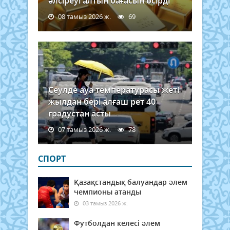
әлсіреуі алтын бағасын өсірді
08 тамыз 2026 ж.
69
Сеулде ауа температурасы жеті
жылдан бері алғаш рет 40
градустан асты
07 тамыз 2026 ж.
78
СПОРТ
Қазақстандық балуандар әлем
чемпионы атанды
03 тамыз 2026 ж.
Футболдан келесі әлем