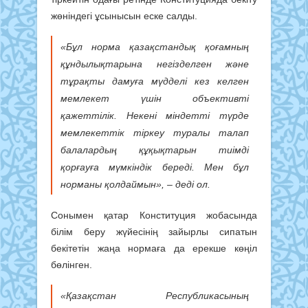
жөніндегі ұсынысын еске салды.
«Бұл норма қазақстандық қоғамның
құндылықтарына негізделген және
тұрақты дамуға мүдделі кез келген
мемлекет үшін объективті
қажеттілік. Некені міндетті түрде
мемлекеттік тіркеу туралы талап
балалардың құқықтарын тиімді
қорғауға мүмкіндік береді. Мен бұл
норманы қолдаймын»,
– деді ол.
Сонымен қатар Конституция жобасында
білім беру жүйесінің зайырлы сипатын
бекітетін жаңа нормаға да ерекше көңіл
бөлінген.
«Қазақстан Республикасының