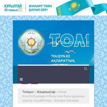
TOLQYN.KZ
АҚПАРАТТЫҚ
АГЕНТТІГІ
Толқын
»
Жаңалықтар
» Жаңа
Конституцияда отбасы мен бала құқығын
қорғау күшейтіледі – Динара Закиева