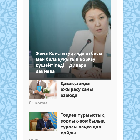
Жаңа Конституцияда отбасы
мен бала құқығын қорғау
күшейтіледі – Динара
Закиева
Қазақстанда
ажырасу саны
азаюда
Қоғам
Тоқаев тұрмыстық
зорлық-зомбылық
туралы заңға қол
қойды