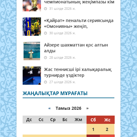
чемпионатының жеңімпазы кім
31 шілде 2026 ж.
«Қайрат» пенальти сериясында
«Омонияны» жеңіп,
30 шілде 2026 ж.
Айзере шахматтан қос алтын
алды
28 шілде 2026 ж.
Жас теннисші ірі халықаралық
турнирде үздіктер
27 шілде 2026 ж.
ЖАҢАЛЫҚТАР МҰРАҒАТЫ
«
Тамыз 2026 »
Дс
Сс
Ср
Бс
Жм
Сб
Жс
1
2