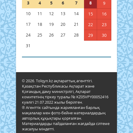
3
4
5
6
7
8
9
10
11
12
13
14
15
16
17
18
19
20
21
22
23
24
25
26
27
28
29
30
31
© 2026. Tolqyn.kz ақпараттық агенттігі.
Қазақстан Республикасы Ақпарат және
Қоғамдық даму министрлігі, Ақпарат
комитетінің тіркеу туралы № KZ05VPY00052416
куәлігі 21.07.2022 жылы берілген.
® Агенттік сайтында жарияланған барлық
мақалалар мен фото-бейне материалдардың
авторлық құқықтары қорғалған.
Материалдарды пайдаланған жағдайда сілтеме
жасалуы міндетті.