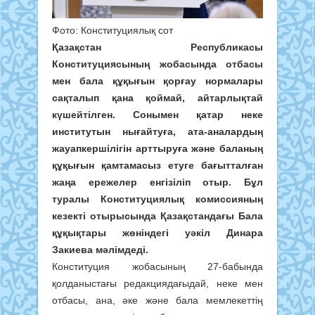
Фото: Конституциялық сот
Қазақстан Республикасы
Конституциясының жобасында отбасы
мен бала құқығын қорғау нормалары
сақталып қана қоймай, айтарлықтай
күшейтілген. Сонымен қатар неке
институтын нығайтуға, ата-аналардың
жауапкершілігін арттыруға және баланың
құқығын қамтамасыз етуге бағытталған
жаңа ережелер енгізіліп отыр. Бұл
туралы Конституциялық комиссияның
кезекті отырысында Қазақстандағы Бала
құқықтары жөніндегі уәкіл Динара
Закиева мәлімдеді.
Конституция жобасының 27-бабында
қолданыстағы редакциядағыдай, неке мен
отбасы, ана, әке және бала мемлекеттің