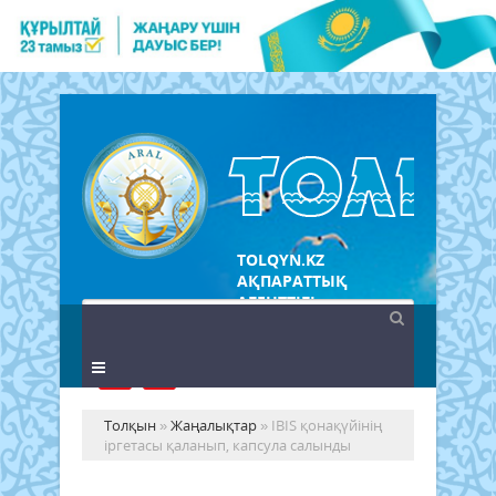
TOLQYN.KZ
АҚПАРАТТЫҚ
АГЕНТТІГІ
Толқын
»
Жаңалықтар
» IBIS қонақүйінің
іргетасы қаланып, капсула салынды