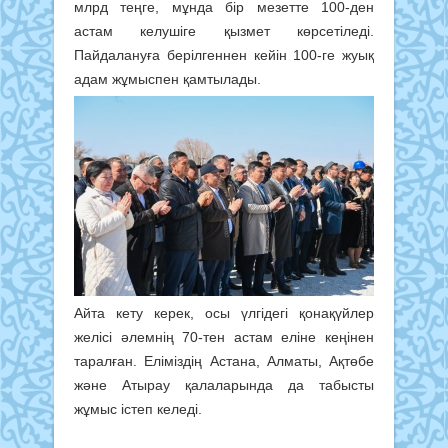
млрд теңге, мұнда бір мезетте 100-ден
астам келушіге қызмет көрсетіледі.
Пайдалануға берілгеннен кейін 100-ге жуық
адам жұмыспен қамтылады.
Айта кету керек, осы үлгідегі қонақүйлер
желісі әлемнің 70-тен астам еліне кеңінен
таралған. Еліміздің Астана, Алматы, Ақтөбе
және Атырау қалаларында да табысты
жұмыс істеп келеді.