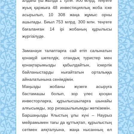
алдағы үш жылда 1 трлн. 900 млрд. теңгеге
жуық қаржыға 48 инвестициялық жоба іске
асырылып, 10 308 жаңа жұмыс орны
ашылады. Биыл 753 млрд. 300 млн. теңгеге
бағаланған 14 ірі жобаның құрылысы
жүргізілуде.
Заманауи талаптарға сай етіп салынатын
қонақүй шетелдік, отандық туристер мен
қонақтарымызды қабылдайтын, іскерлік
байланыстарды нығайтатын орталыққа
айналатынына сенімдімін.
Маңызды жобаны жүзеге асыруға
бастамашы болып, зор үлес қосқан
инвесторларға, құрылысшыларға шынайы
алғысымды, зор ризашылығымды жеткіземін.
Баршаңызды Ұлыстың ұлы күні – Наурыз
мейрамымен тағы да құттықтап, құрылыстың
сәтімен аяқталуына, жаңа нысанның ел