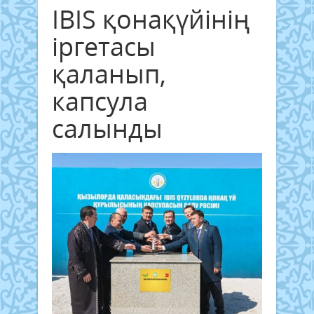
IBIS қонақүйінің
іргетасы
қаланып,
капсула
салынды