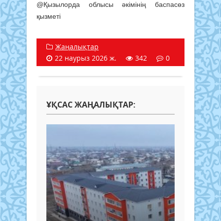
@Қызылорда облысы әкімінің баспасөз
қызметі
Жаңалықтар
22 наурыз 2026 ж.
342
0
ҰҚСАС ЖАҢАЛЫҚТАР: