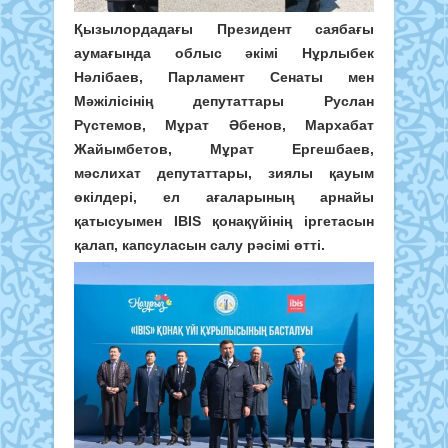
Қызылордадағы Президент саябағы
аумағында облыс әкімі Нұрлыбек
Нәлібаев, Парламент Сенаты мен
Мәжілісінің депутаттары Руслан
Рүстемов, Мұрат Әбенов, Мархабат
Жайымбетов, Мұрат Ергешбаев,
мәслихат депутаттары, зиялы қауым
өкілдері, ел ағаларының арнайы
қатысуымен IBIS қонақүйінің іргетасын
қалап, капсуласын салу рәсімі өтті.