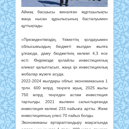
Аймақ басшысы жиналған жұртшылықты
жаңа нысан құрылысының басталуымен
құттықтады.
«Президентіміздің, Үкіметтің қолдауымен
облысымыздың бюджеті жылдан жылға
ұлғаюда, даму бюджетінің көлемі 4,3 есе
өсті. Өңірімізде қолайлы инвестициялық
климат қалыптасып, жаңа ірі инвестициялық
жобалар жүзеге асуда.
2022-2024 жылдары облыс экономикасына 1
трлн. 600 млрд. теңгеге жуық, 2025 жылы
750 млрд. теңгеден астам инвестиция
тартылды. 2021 жылмен салыстырғанда
инвестиция көлемі 233 пайызға артты. Жеке
инвестицияның үлесі 70 пайыз болды.
Экономиканы әртараптандыру мақсатында