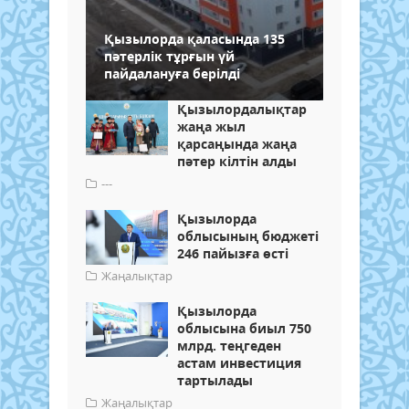
Қызылорда қаласында 135
пәтерлік тұрғын үй
пайдалануға берілді
Қызылордалықтар
жаңа жыл
қарсаңында жаңа
пәтер кілтін алды
---
Қызылорда
облысының бюджеті
246 пайызға өсті
Жаңалықтар
Қызылорда
облысына биыл 750
млрд. теңгеден
астам инвестиция
тартылады
Жаңалықтар