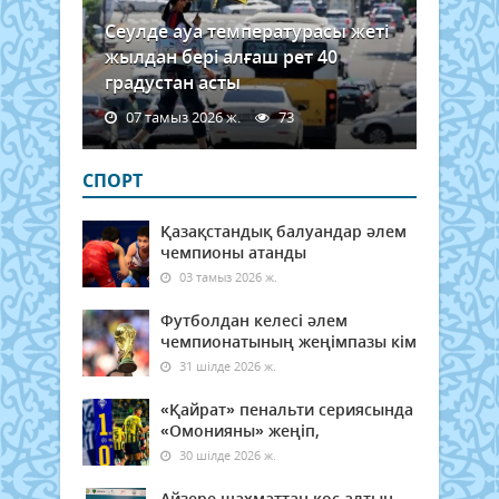
Сеулде ауа температурасы жеті
жылдан бері алғаш рет 40
градустан асты
07 тамыз 2026 ж.
73
СПОРТ
Қазақстандық балуандар әлем
чемпионы атанды
03 тамыз 2026 ж.
Футболдан келесі әлем
чемпионатының жеңімпазы кім
31 шілде 2026 ж.
«Қайрат» пенальти сериясында
«Омонияны» жеңіп,
30 шілде 2026 ж.
Айзере шахматтан қос алтын