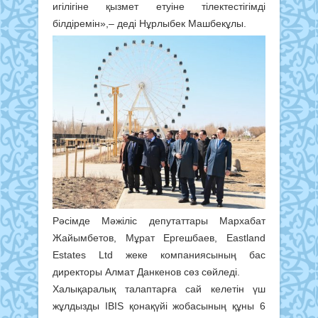
игілігіне қызмет етуіне тілектестігімді
білдіремін»,– деді Нұрлыбек Машбекұлы.
Рәсімде Мәжіліс депутаттары Мархабат
Жайымбетов, Мұрат Ергешбаев, Eastland
Estates Ltd жеке компаниясының бас
директоры Алмат Данкенов сөз сөйледі.
Халықаралық талаптарға сай келетін үш
жұлдызды IBIS қонақүйі жобасының құны 6