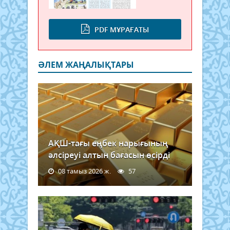
PDF МҰРАҒАТЫ
ӘЛЕМ ЖАҢАЛЫҚТАРЫ
АҚШ-тағы еңбек нарығының
әлсіреуі алтын бағасын өсірді
08 тамыз 2026 ж.
57