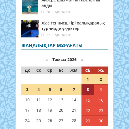
алды
28 шілде 2026 ж.
Жас теннисші ірі халықаралық
турнирде үздіктер
27 шілде 2026 ж.
ЖАҢАЛЫҚТАР МҰРАҒАТЫ
«
Тамыз 2026 »
Дс
Сс
Ср
Бс
Жм
Сб
Жс
1
2
3
4
5
6
7
8
9
10
11
12
13
14
15
16
17
18
19
20
21
22
23
24
25
26
27
28
29
30