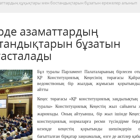
маттардың құқықтары мен бостандықтарын бұзатын ережелер алынып
рде азаматтардың
тандықтарын бұзатын
тасталады
Бұл туралы Парламент Палаталарының бірлесен от
ҚР Конституциялық Кеңесінің төрағасы Қайр
ведомствоның бір жылдық жұмысын қорытынды
айтты
Кеңес төрағасы «ҚР конституциялық заңдылықтың 
туралы» Конституциялық Кеңестің жыл сайынғы 
жариялады. Оның айтуынша, бір жыл ішінде Кеңес 
констиуциялық нормаларға ресми түсіндірме берд
кезеңде кеңестің қорытынды шешімдерін ор
бағытталған бірқатар заңнамалық, өзге де актілер қа