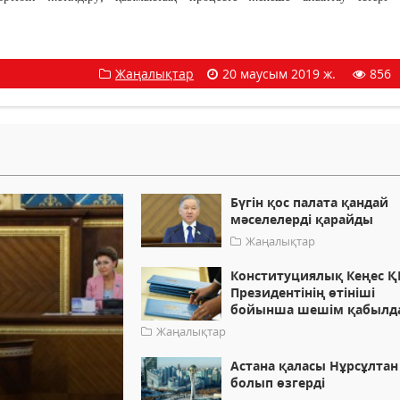
Жаңалықтар
20 маусым 2019 ж.
856
Бүгін қос палата қандай
мәселелерді қарайды
Жаңалықтар
Конституциялық Кеңес Қ
Президентінің өтініші
бойынша шешім қабылд
Жаңалықтар
Астана қаласы Нұрсұлтан
болып өзгерді