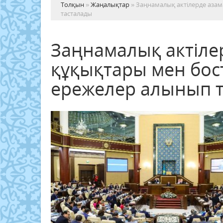
Толқын
»
Жаңалықтар
» Заңнамалық актілерде аза
тасталады
Заңнамалық актіле
құқықтары мен бос
ережелер алынып 