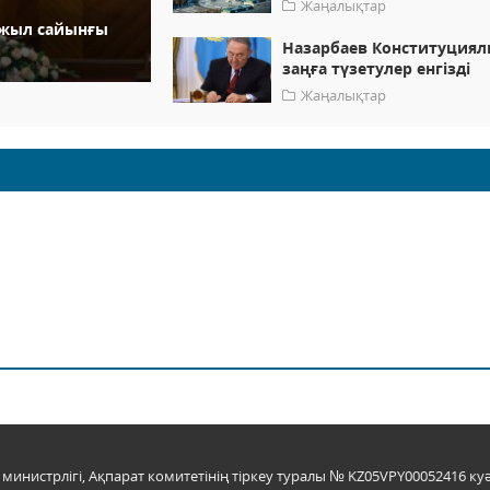
Жаңалықтар
 жыл сайынғы
Назарбаев Конституция
заңға түзетулер енгізді
Жаңалықтар
инистрлігі, Ақпарат комитетінің тіркеу туралы № KZ05VPY00052416 куә