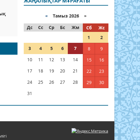
ЖАҢАЛЫҚТАР МҰРАҒАТЫ
лық
«
Тамыз 2026 »
Дс
Сс
Ср
Бс
Жм
Сб
Жс
1
2
3
4
5
6
7
8
9
10
11
12
13
14
15
16
17
18
19
20
21
22
23
24
25
26
27
28
29
30
31
лігі