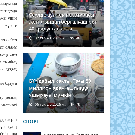
дауында
рындауда
Сеулде ауа температурасы
тажы үшін
жеті жылдан бері алғаш рет
а жүзеге
40 градустан асты
07 тамыз 2026 ж.
48
 органдар
а сәйкес
рсету мен
қоғамдық
не құқық
БҰҰ дабыл қақты: Тағы 50
ын бұзуға
миллион адам аштыққа
ұшырауы мүмкін
тиуциялық
06 тамыз 2026 ж.
79
 массивті
үдделерін
СПОРТ
үргізудің
 бойынша