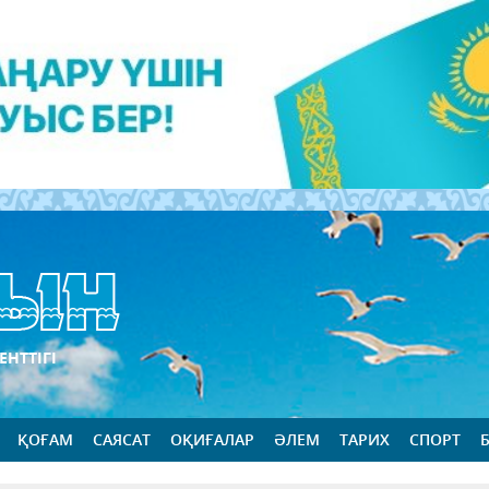
ЕНТТІГІ
ҚОҒАМ
САЯСАТ
ОҚИҒАЛАР
ӘЛЕМ
ТАРИХ
СПОРТ