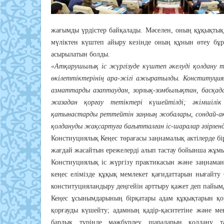
жағымды үрдістер байқалады. Мәселен, оның құқықтық
мүліктен күштеп айыру кезінде оның құнын өтеу бұ
асырылатын болды.
«Атқарушылық іс жүргізуде күштеп әкелуді қолдану т
өкілеттіктерінің ара-жігі ажыратылды. Конституция
азматтарды азаптаудан, зорлық-зомбылықтан, басқада
жазадан қорғау тетіктері күшейтілді; әкімшілік
қатынастарды реттейтін заңның жобалары, сондай-ақ
қолдануды жақсартуға бағытталған іс-шаралар әзірленд
Констиуциялық Кеңес төрағасы заңнамалық актілерде бі
жағдай жасайтын ережелерді алып тастау бойынша жұм
Констиуциялық іс жүргізу практикасын және заңнаман
кеңес елімізде құқық мемлекет қағидаттарын нығайту
конституцияландыру деңгейін арттыру қажет деп пайы
Кеңес ұсынымдарының бірқатары адам құқықтарын қор
қорғауды күшейту; адамның қадір-қаситетіне және ме
барлық түрінде мәжбүрлеу шараларын қолдану тә