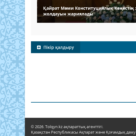
Қайрат Мәми Конституциялық Кеңестің
жолдауын жариялады
Пікір қалдыру
© 2026. Tolqyn.kz ақпараттық агенттігі.
Қазақстан Республикасы Ақпарат және Қоғамдық даму м