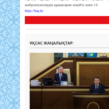
жәбірленушілердің құқықтарын кеңейту және т.б.
https://baq.kz
ҰҚСАС ЖАҢАЛЫҚТАР: