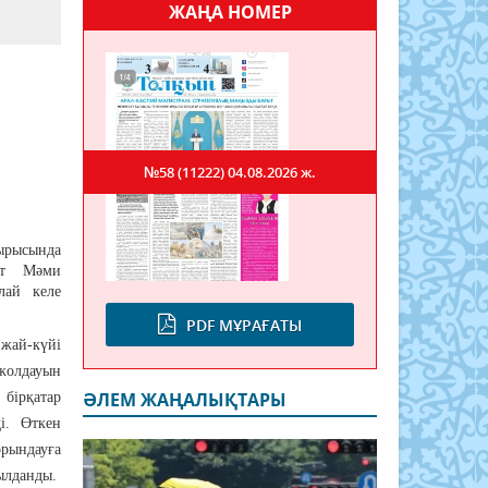
ЖАҢА НОМЕР
№58 (11222)
04.08.2026 ж.
ырысында
ат Мәми
лай келе
PDF МҰРАҒАТЫ
жай-күйі
жолдауын
ӘЛЕМ ЖАҢАЛЫҚТАРЫ
бірқатар
і. Өткен
ындауға
былданды.