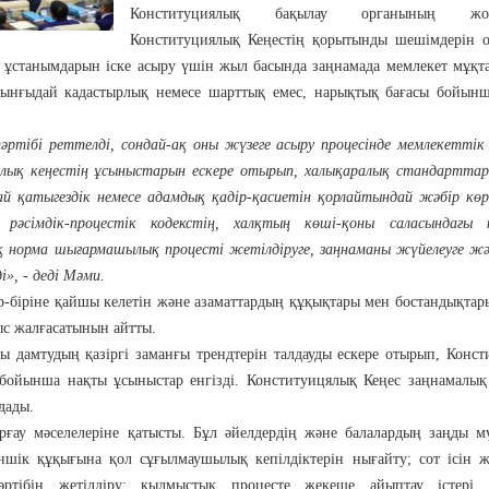
Конституциялық бақылау органының жол
Конституциялық Кеңестің қорытынды шешімдерін о
 ұстанымдарын іске асыру үшін жыл басында заңнамада мемлекет мұқ
рынғыдай кадастырлық немесе шарттық емес, нарықтық бағасы бойынш
әртібі реттелді, сондай-ақ оны жүзеге асыру процесінде мемлекеттік
лық кеңестің ұсыныстарын ескере отырып, халықаралық стандарттарғ
й қатыгездік немесе адамдық қадір-қасиетін қорлайтындай жәбір кө
 рәсімдік-процестік кодекстің, халқтың көші-қоны саласындағы 
 норма шығармашылық процесті жетілдіруге, заңнаманы жүйелеуге жә
і», - деді Мәми.
р-біріне қайшы келетін және азаматтардың құқықтары мен бостандықтар
ыс жалғасатынын айтты.
ы дамтудың қазіргі заманғы трендтерін талдауды ескере отырып, Конс
 бойынша нақты ұсыныстар енгізді. Конституицялық Кеңес заңнамалық
мдады.
ғау мәселелеріне қатысты. Бұл әйелдердің және балалардың заңды м
ншік құқығына қол сұғылмаушылық кепілдіктерін нығайту; сот ісін ж
ртібін жетілдіру; қылмыстық процесте жекеше айыптау істері