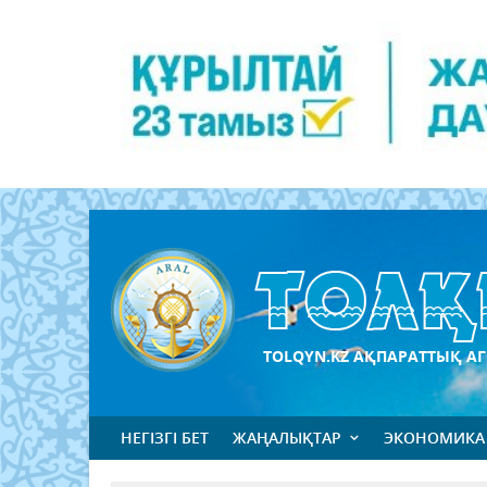
TOLQYN.KZ АҚПАРАТТЫҚ АГ
НЕГІЗГІ БЕТ
ЖАҢАЛЫҚТАР
ЭКОНОМИКА