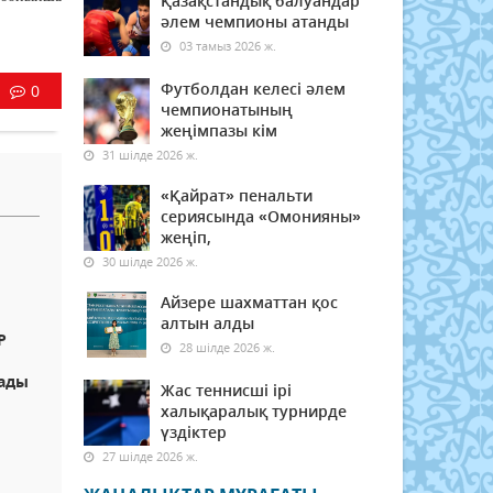
Қазақстандық балуандар
әлем чемпионы атанды
03 тамыз 2026 ж.
Футболдан келесі әлем
0
чемпионатының
жеңімпазы кім
31 шілде 2026 ж.
«Қайрат» пенальти
сериясында «Омонияны»
жеңіп,
30 шілде 2026 ж.
Айзере шахматтан қос
алтын алды
Р
28 шілде 2026 ж.
ады
Жас теннисші ірі
халықаралық турнирде
үздіктер
27 шілде 2026 ж.