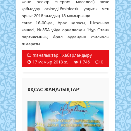
және электр энергия мәселесі) жеке
қабылдау өткізеді.Өткізілетін уақыты мен
орны: 2018 жылдың 18 мамырында
сағат 16-00-де, Арал қаласы, Школьная
көшесі, №35А үйде орналасқан “Нұр Отан»
партиясының Арал аудандық филиалы
ғимараты.
Жаңалықтар
/
Хабарландыру
17 мамыр 2018 ж.
1 746
0
ҰҚСАС ЖАҢАЛЫҚТАР: