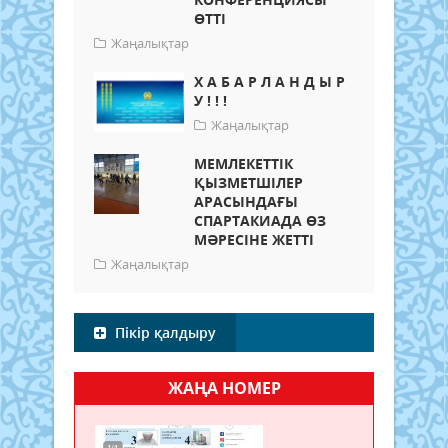
ӨТТІ
Жаңалықтар
Х А Б А Р Л А Н Д Ы Р
У ! ! !
Жаңалықтар
МЕМЛЕКЕТТІК
ҚЫЗМЕТШІЛЕР
АРАСЫНДАҒЫ
СПАРТАКИАДА ӨЗ
МӘРЕСІНЕ ЖЕТТІ
Жаңалықтар
Пікір қалдыру
ЖАҢА НОМЕР