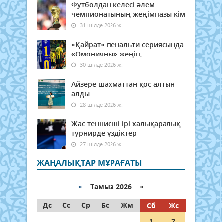
Футболдан келесі әлем
чемпионатының жеңімпазы кім
31 шілде 2026 ж.
«Қайрат» пенальти сериясында
«Омонияны» жеңіп,
30 шілде 2026 ж.
Айзере шахматтан қос алтын
алды
28 шілде 2026 ж.
Жас теннисші ірі халықаралық
турнирде үздіктер
27 шілде 2026 ж.
ЖАҢАЛЫҚТАР МҰРАҒАТЫ
«
Тамыз 2026 »
Дс
Сс
Ср
Бс
Жм
Сб
Жс
1
2