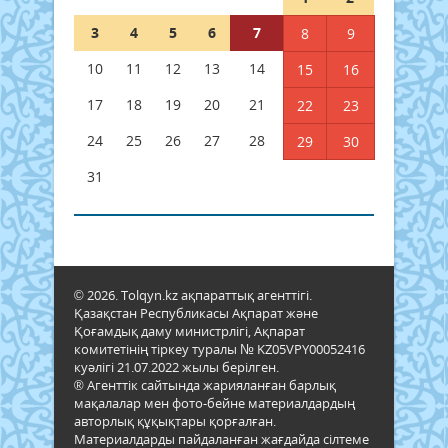
3
4
5
6
7
8
9
10
11
12
13
14
15
16
17
18
19
20
21
22
23
24
25
26
27
28
29
30
31
© 2026. Tolqyn.kz ақпараттық агенттігі.
Қазақстан Республикасы Ақпарат және
Қоғамдық даму министрлігі, Ақпарат
комитетінің тіркеу туралы № KZ05VPY00052416
куәлігі 21.07.2022 жылы берілген.
® Агенттік сайтында жарияланған барлық
мақалалар мен фото-бейне материалдардың
авторлық құқықтары қорғалған.
Материалдарды пайдаланған жағдайда сілтеме