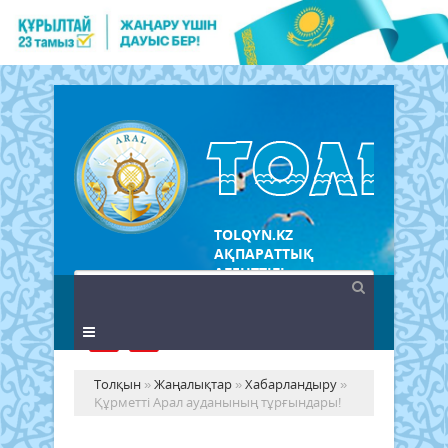
TOLQYN.KZ
АҚПАРАТТЫҚ
АГЕНТТІГІ
Толқын
»
Жаңалықтар
»
Хабарландыру
»
Құрметті Арал ауданының тұрғындары!