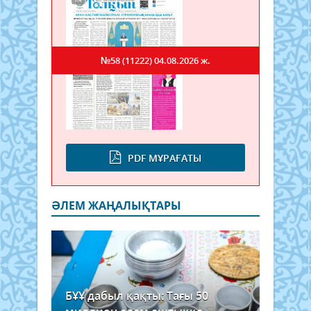
№58 (11222)
04.08.2026 ж.
PDF МҰРАҒАТЫ
ӘЛЕМ ЖАҢАЛЫҚТАРЫ
БҰҰ дабыл қақты: Тағы 50