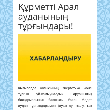
Құрметті Арал
ауданының
тұрғындары!
Қызылорда облысының энергетика және
тұрғын үй-коммуналдық шаруашылық
басқармасының басшысы Усаин Медет
аудан тұрғындарымен (ауыз су, жылу, газ