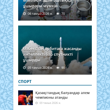
миллион адам аштыққа
ұшырауы мүмкін
06 тамыз 2026 ж.
70
Өзбекстан орбитаға жасанды
интеллекті бар спутникті
ұшырды
05 тамыз 2026 ж.
90
СПОРТ
Қазақстандық балуандар әлем
чемпионы атанды
03 тамыз 2026 ж.