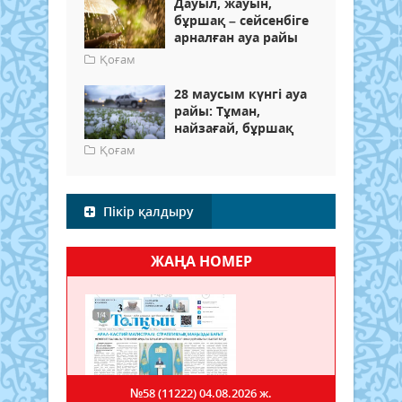
Дауыл, жауын,
бұршақ – сейсенбіге
арналған ауа райы
Қоғам
28 маусым күнгі ауа
райы: Тұман,
найзағай, бұршақ
Қоғам
Пікір қалдыру
ЖАҢА НОМЕР
№58 (11222)
04.08.2026 ж.