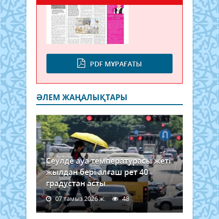
PDF МҰРАҒАТЫ
ӘЛЕМ ЖАҢАЛЫҚТАРЫ
Сеулде ауа температурасы жеті
жылдан бері алғаш рет 40
градустан асты
07 тамыз 2026 ж.
48