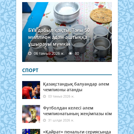
БҰҰ дабыл қақты: Тағы 50
миллион адам аштыққа
ұшырауы мүмкін
06 тамыз 2026 ж.
80
СПОРТ
Қазақстандық балуандар әлем
чемпионы атанды
03 тамыз 2026 ж.
Футболдан келесі әлем
чемпионатының жеңімпазы кім
31 шілде 2026 ж.
«Қайрат» пенальти сериясында