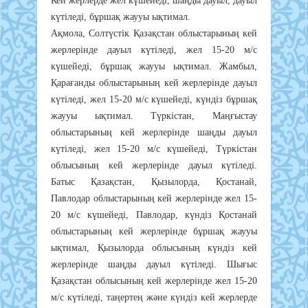
Кей жерлерде жел күшейеді, шаңды дауыл, дауыл
күтіледі, бұршақ жаууы ықтимал.
Ақмола, Солтүстік Қазақстан облыстарының кей
жерлерінде дауыл күтіледі, жел 15-20 м/с
күшейеді, бұршақ жаууы ықтимал. Жамбыл,
Қарағанды облыстарының кей жерлерінде дауыл
күтіледі, жел 15-20 м/с күшейеді, күндіз бұршақ
жаууы ықтимал. Түркістан, Маңғыстау
облыстарының кей жерлерінде шаңды дауыл
күтіледі, жел 15-20 м/с күшейеді, Түркістан
облысының кей жерлерінде дауыл күтіледі.
Батыс Қазақстан, Қызылорда, Қостанай,
Павлодар облыстарының кей жерлерінде жел 15-
20 м/с күшейеді, Павлодар, күндіз Қостанай
облыстарының кей жерлерінде бұршақ жаууы
ықтимал, Қызылорда облысының күндіз кей
жерлерінде шаңды дауыл күтіледі. Шығыс
Қазақстан облысының кей жерлерінде жел 15-20
м/с күтіледі, таңертең және күндіз кей жерлерде