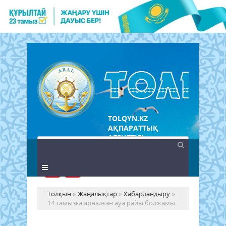
TOLQYN.KZ
АҚПАРАТТЫҚ
АГЕНТТІГІ
Толқын
»
Жаңалықтар
»
Хабарландыру
»
14 тамызға арналған ауа райы болжамы