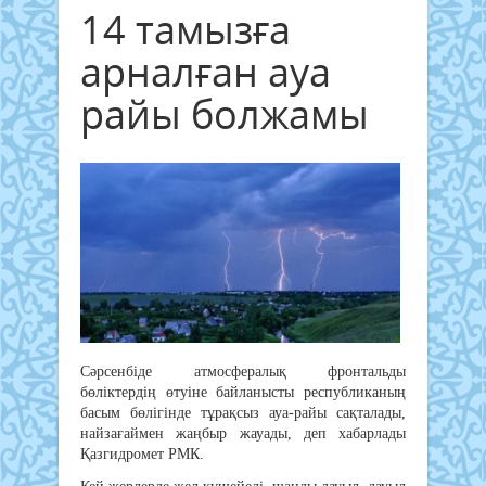
14 тамызға
арналған ауа
райы болжамы
Сәрсенбіде атмосфералық фронтальды
бөліктердің өтуіне байланысты республиканың
басым бөлігінде тұрақсыз ауа-райы сақталады,
найзағаймен жаңбыр жауады, деп хабарлады
Қазгидромет РМК.