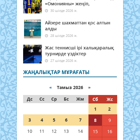
«Омонияны» жеңіп,
30 шілде 2026 ж.
Айзере шахматтан қос алтын
алды
28 шілде 2026 ж.
Жас теннисші ірі халықаралық
турнирде үздіктер
27 шілде 2026 ж.
ЖАҢАЛЫҚТАР МҰРАҒАТЫ
«
Тамыз 2026 »
Дс
Сс
Ср
Бс
Жм
Сб
Жс
1
2
3
4
5
6
7
8
9
10
11
12
13
14
15
16