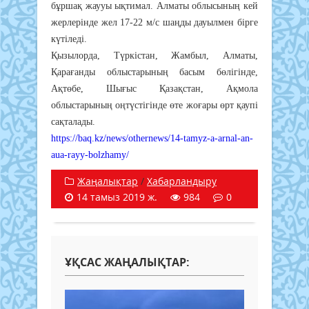
бұршақ жаууы ықтимал. Алматы облысының кей
жерлерінде жел 17-22 м/с шаңды дауылмен бірге
күтіледі.
Қызылорда, Түркістан, Жамбыл, Алматы,
Қарағанды облыстарының басым бөлігінде,
Ақтөбе, Шығыс Қазақстан, Ақмола
облыстарының оңтүстігінде өте жоғары өрт қаупі
сақталады.
https://baq.kz/news/othernews/14-tamyz-a-arnal-an-
aua-rayy-bolzhamy/
Жаңалықтар
/
Хабарландыру
14 тамыз 2019 ж.
984
0
ҰҚСАС ЖАҢАЛЫҚТАР: