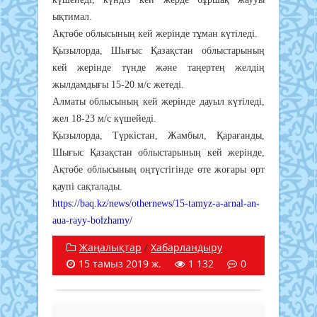
ықтимал.
Ақтөбе облысының кей жерінде тұман күтіледі.
Қызылорда, Шығыс Қазақстан облыстарының
кей жерінде түнде және таңертең желдің
жылдамдығы 15-20 м/с жетеді.
Алматы облысының кей жерінде дауыл күтіледі,
жел 18-23 м/с күшейеді.
Қызылорда, Түркістан, Жамбыл, Қарағанды,
Шығыс Қазақстан облыстарының кей жерінде,
Ақтөбе облысының оңтүстігінде өте жоғары өрт
қаупі сақталады.
https://baq.kz/news/othernews/15-tamyz-a-arnal-an-
aua-rayy-bolzhamy/
Жаңалықтар
/
Хабарландыру
15 тамыз 2019 ж.
1 132
0