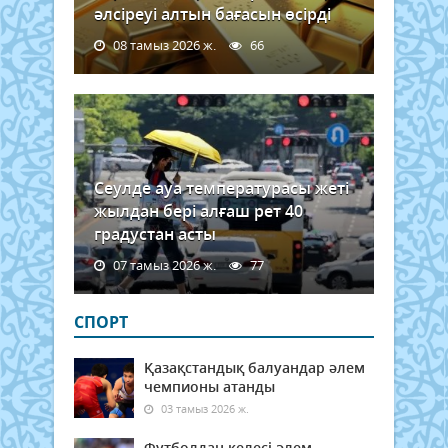
әлсіреуі алтын бағасын өсірді
08 тамыз 2026 ж.
66
Сеулде ауа температурасы жеті
жылдан бері алғаш рет 40
градустан асты
07 тамыз 2026 ж.
77
СПОРТ
Қазақстандық балуандар әлем
чемпионы атанды
03 тамыз 2026 ж.
Футболдан келесі әлем