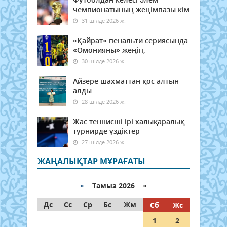
чемпионатының жеңімпазы кім
31 шілде 2026 ж.
«Қайрат» пенальти сериясында
«Омонияны» жеңіп,
30 шілде 2026 ж.
Айзере шахматтан қос алтын
алды
28 шілде 2026 ж.
Жас теннисші ірі халықаралық
турнирде үздіктер
27 шілде 2026 ж.
ЖАҢАЛЫҚТАР МҰРАҒАТЫ
«
Тамыз 2026 »
Дс
Сс
Ср
Бс
Жм
Сб
Жс
1
2