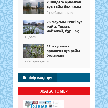
2 шілдеге арналған
ауа райы болжамы
Хабарландыру
28 маусым күнгі ауа
райы: Тұман,
найзағай, бұршақ
Қоғам
18 маусымға
арналған ауа райы
болжамы
Хабарландыру
Пікір қалдыру
ЖАҢА НОМЕР