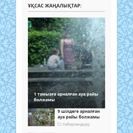
ҰҚСАС ЖАҢАЛЫҚТАР:
1 тамызға арналған ауа райы
болжамы
9 шілдеге арналған
ауа райы болжамы
Хабарландыру