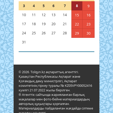
3
4
5
6
7
8
9
10
11
12
13
14
15
16
17
18
19
20
21
22
23
24
25
26
27
28
29
30
31
© 2026. Tolqyn.kz ақпараттық агенттігі.
Қазақстан Республикасы Ақпарат және
Қоғамдық даму министрлігі, Ақпарат
комитетінің тіркеу туралы № KZ05VPY00052416
куәлігі 21.07.2022 жылы берілген.
® Агенттік сайтында жарияланған барлық
мақалалар мен фото-бейне материалдардың
авторлық құқықтары қорғалған.
Материалдарды пайдаланған жағдайда сілтеме
жасалуы міндетті.