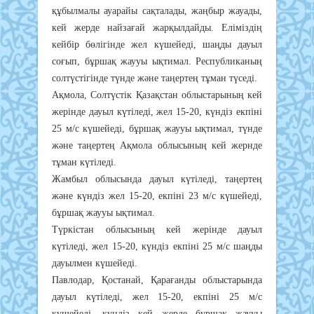
құбылмалы ауарайы сақталады, жаңбыр жауады,
кей жерде найзағай жарқылдайды. Еліміздің
кейбір бөлігінде жел күшейеді, шаңды дауыл
соғып, бұршақ жаууы ықтимал. Республиканың
солтүстігінде түнде және таңертең тұман түседі.
Ақмола, Солтүстік Қазақстан облыстарының кей
жерінде дауыл күтіледі, жел 15-20, күндіз екпіні
25 м/с күшейеді, бұршақ жаууы ықтимал, түнде
және таңертең Ақмола облысының кей жернде
тұман күтіледі.
Жамбыл облысында дауыл күтіледі, таңертең
және күндіз жел 15-20, екпіні 23 м/с күшейеді,
бұршақ жаууы ықтимал.
Түркістан облысының кей жерінде дауыл
күтіледі, жел 15-20, күндіз екпіні 25 м/с шаңды
дауылмен күшейеді.
Павлодар, Қостанай, Қарағанды облыстарында
дауыл күтіледі, жел 15-20, екпіні 25 м/с
күшейеді, күндіз кей жерде бұршақ жаууы