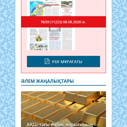
№59 (11223)
08.08.2026 ж.
PDF МҰРАҒАТЫ
ӘЛЕМ ЖАҢАЛЫҚТАРЫ
АҚШ-тағы еңбек нарығының