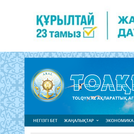
TOLQYN.KZ АҚПАРАТТЫҚ АГ
НЕГІЗГІ БЕТ
ЖАҢАЛЫҚТАР
ЭКОНОМИКА