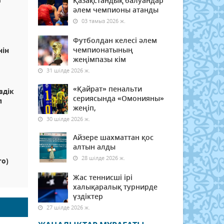
Қазақстандық балуандар
әлем чемпионы атанды
03 тамыз 2026 ж.
Футболдан келесі әлем
чемпионатының
нін
жеңімпазы кім
31 шілде 2026 ж.
«Қайрат» пенальти
здік
сериясында «Омонияны»
п
жеңіп,
30 шілде 2026 ж.
Айзере шахматтан қос
алтын алды
28 шілде 2026 ж.
то)
Жас теннисші ірі
халықаралық турнирде
үздіктер
27 шілде 2026 ж.