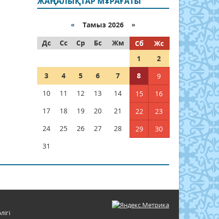
ЖАҢАЛЫҚТАР МҰРАҒАТЫ
«
Тамыз 2026 »
Дс
Сс
Ср
Бс
Жм
Сб
Жс
1
2
3
4
5
6
7
8
9
10
11
12
13
14
15
16
17
18
19
20
21
22
23
24
25
26
27
28
29
30
31
лігі