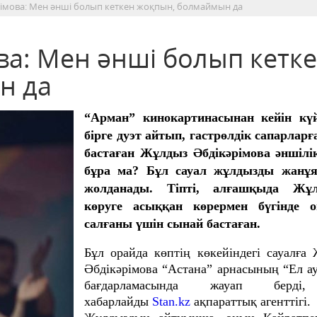
імова: Мен әнші болып кеткен жоқпын, болмаймын да
ва: Мен әнші болып кетк
н да
“Арман” кинокартинасынан кейін күй
бірге дуэт айтып, гастрөлдік сапарлар
бастаған Жұлдыз Әбдікәрімова әншілі
бұра ма? Бұл сауал жұлдызды жанұя
жолданады. Тіпті, алғашқыда Жұ
көруге асыққан көрермен бүгінде 
салғаны үшін сынай бастаған.
Бұл орайда көптің көкейіндегі сауалға
Әбдікәрімова “Астана” арнасының “Ел а
бағдарламасында жауап берді
хабарлайды
Stan.kz
ақпараттық агенттігі.