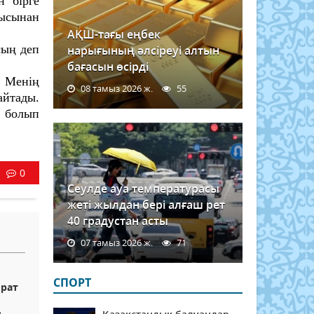
 бірге
ысынан
АҚШ-тағы еңбек
сың деп
нарығының әлсіреуі алтын
бағасын өсірді
. Менің
08 тамыз 2026 ж.
55
айтады.
і болып
0
Сеулде ауа температурасы
жеті жылдан бері алғаш рет
40 градустан асты
07 тамыз 2026 ж.
71
СПОРТ
йрат
ы