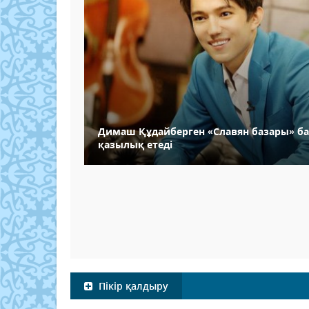
Димаш Құдайберген «Славян базары» б
қазылық етеді
Пікір қалдыру