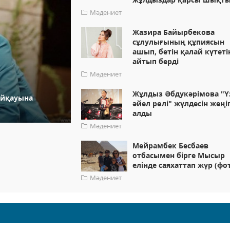
Мәдениет
Жазира Байырбекова
сұлулығының құпиясын
ашып, бетін қалай күтеті
айтып берді
Мәдениет
Жұлдыз Әбдукәрімова "Ү
айқауына
әйел рөлі" жүлдесін жеңі
алды
Мәдениет
Мейрамбек Бесбаев
отбасымен бірге Мысыр
елінде саяхаттап жүр (фо
Мәдениет