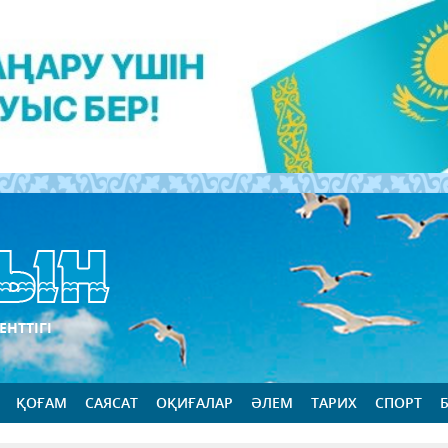
ЕНТТІГІ
ҚОҒАМ
САЯСАТ
ОҚИҒАЛАР
ӘЛЕМ
ТАРИХ
СПОРТ