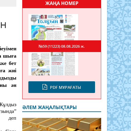
ЖАҢА НОМЕР
ен
№59 (11223)
08.08.2026 ж.
еуімен
ға шыға
кке бет
ға жиі
лдызды
оны ән
PDF МҰРАҒАТЫ
 Жұлдыз
ӘЛЕМ ЖАҢАЛЫҚТАРЫ
узында”
, деп