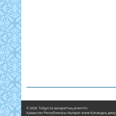
© 2026. Tolqyn.kz ақпараттық агенттігі.
Қазақстан Республикасы Ақпарат және Қоғамдық даму м