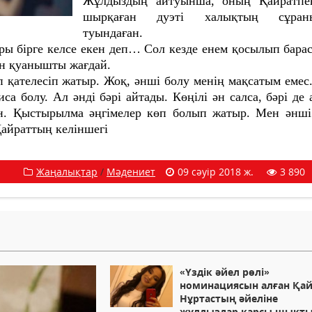
Жұлдыздың айтуынша, оның Қайратпен
шырқаған дуэті халықтың сұран
туындаған.
ры бірге келсе екен деп… Сол кезде енем қосылып бара
ін қуанышты жағдай.
п қателесіп жатыр. Жоқ, әнші болу менің мақсатым емес
а болу. Ал әнді бәрі айтады. Көңілі ән салса, бәрі де 
н. Қыстырылма әңгімелер көп болып жатыр. Мен әнш
айраттың келіншегі
Жаңалықтар
/
Мәдениет
09 сәуір 2018 ж.
3 890
«Үздік әйел рөлі»
номинациясын алған Қа
Нұртастың әйеліне
жұлдыздар қарсы шықт