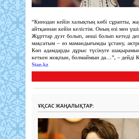
“Кинодан кейін халықтың көбі сұрапты, жа
айтқаннан кейін келістім. Оның өзі мен үш
Жұрттар дуэт болып, әнші болып кетеді де
мақсатым – өз мамандығымды ұстану, актрис
Көп адамдарды дұрыс түсінуге шақырамы
кеткен жоқпын, болмаймын да…”, – дейді Қ
Stan.kz
ҰҚСАС ЖАҢАЛЫҚТАР: