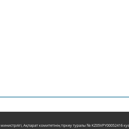
инистрлігі, Ақпарат комитетінің тіркеу туралы № KZ05VPY00052416 куә