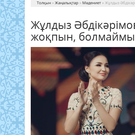
Толқын
»
Жаңалықтар
»
Мәдениет
» Жұлдыз Әбдікәр
Жұлдыз Әбдікәрімо
жоқпын, болмаймы