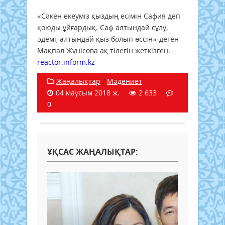
«Сәкен екеуміз қыздың есімін Сафия деп
қоюды ұйғардық. Саф алтындай сұлу,
әдемі, алтындай қыз болып өссін»-деген
Мақпал Жүнісова ақ тілегін жеткізген.
reactor.inform.kz
Жаңалықтар
/
Мәдениет
04 маусым 2018 ж.
2 633
0
ҰҚСАС ЖАҢАЛЫҚТАР: