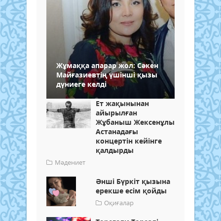
Жұмаққа апарар жол: Сәкен
Майғазиевтің үшінші қызы
дүниеге келді
Ет жақынынан
айырылған
Жұбаныш Жексенұлы
Астанадағы
концертін кейінге
қалдырды
Мәдениет
Әнші Бүркіт қызына
ерекше есім қойды
Оқиғалар