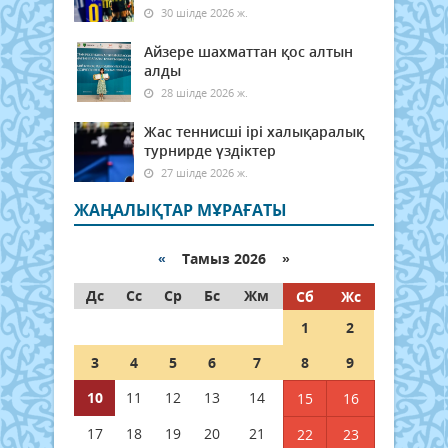
30 шілде 2026 ж.
Айзере шахматтан қос алтын
алды
28 шілде 2026 ж.
Жас теннисші ірі халықаралық
турнирде үздіктер
27 шілде 2026 ж.
ЖАҢАЛЫҚТАР МҰРАҒАТЫ
«
Тамыз 2026 »
Дс
Сс
Ср
Бс
Жм
Сб
Жс
1
2
3
4
5
6
7
8
9
10
11
12
13
14
15
16
17
18
19
20
21
22
23