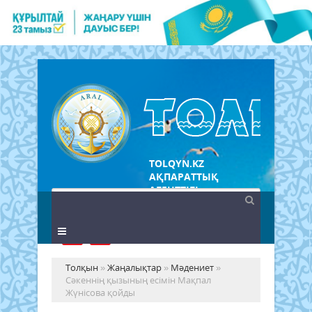
TOLQYN.KZ
АҚПАРАТТЫҚ
АГЕНТТІГІ
Толқын
»
Жаңалықтар
»
Мәдениет
»
Сәкеннің қызының есімін Мақпал
Жүнісова қойды