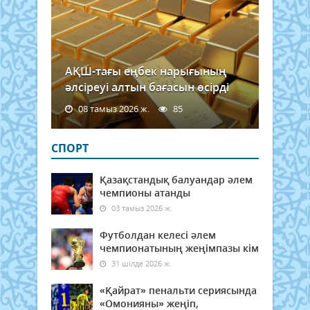
АҚШ-тағы еңбек нарығының
әлсіреуі алтын бағасын өсірді
08 тамыз 2026 ж.
85
СПОРТ
Қазақстандық балуандар әлем
чемпионы атанды
03 тамыз 2026 ж.
Футболдан келесі әлем
чемпионатының жеңімпазы кім
31 шілде 2026 ж.
«Қайрат» пенальти сериясында
«Омонияны» жеңіп,