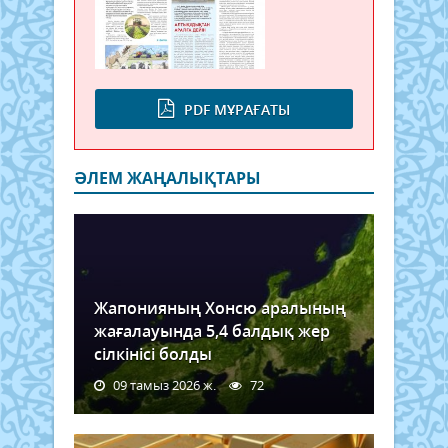
PDF МҰРАҒАТЫ
ӘЛЕМ ЖАҢАЛЫҚТАРЫ
Жапонияның Хонсю аралының
жағалауында 5,4 балдық жер
сілкінісі болды
09 тамыз 2026 ж.
72