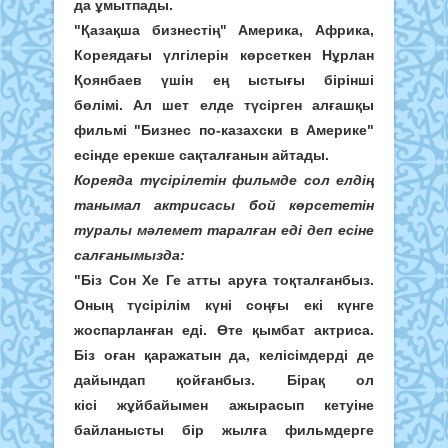
да ұмытпады.
"Қазақша бизнестің" Америка, Африка,
Кореядағы үлгілерін көрсеткен Нұрлан
Қоянбаев үшін ең ыстығы бірінші
бөлімі. Ал шет елде түсірген алғашқы
фильмі "Бизнес по-казахски в Америке"
есінде ерекше сақталғанын айтады.
Кореяда түсірілетін фильмде сол елдің
танымал актрисасы бой көрсететін
туралы мәлемет таралған еді деп есіне
салғанымызда:
"Біз Сон Хе Ге атты аруға тоқталғанбыз.
Оның түсірілім күні соңғы екі күнге
жоспарланған еді. Өте қымбат актриса.
Біз оған қаражатын да, келісімдерді де
дайындап қойғанбыз. Бірақ ол
кісі жұйбайымен ажырасып кетуіне
байланысты бір жылға фильмдерге