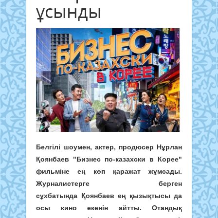
ұсынды
Белгілі шоумен, актер, продюсер Нұрлан
Қоянбаев "Бизнес по-казахски в Корее"
фильміне ең көп қаражат жұмсады.
Журналистерге берген
сұхбатында Қоянбаев ең қызықтысы да
осы кино екенін айтты. Отандық