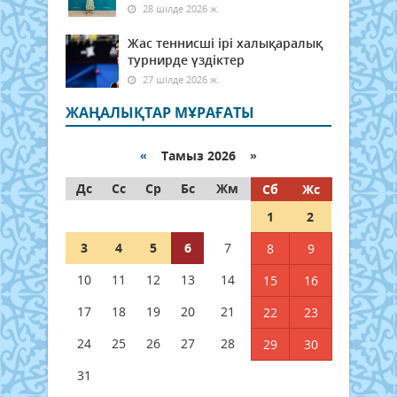
28 шілде 2026 ж.
Жас теннисші ірі халықаралық
турнирде үздіктер
27 шілде 2026 ж.
ЖАҢАЛЫҚТАР МҰРАҒАТЫ
«
Тамыз 2026 »
Дс
Сс
Ср
Бс
Жм
Сб
Жс
1
2
3
4
5
6
7
8
9
10
11
12
13
14
15
16
17
18
19
20
21
22
23
24
25
26
27
28
29
30
31