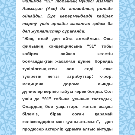
Фильмде "91" тобының мүшесі Азамат
Ашмақын (Ace) да эпизодтық рольде
ойнайды. Бұл көрермендерді көбірек
тарту үшін арнайы жасалған қадам ба
деп журналистер сұрағанда:
"Жоқ, олай деп айта алмаймын. Осы
фильмнің концепциясына "91" тобы
көбірек сәйкес келетін
болғандықтан жасалған дүние. Кореяда
түсірілгендіктен сол елді еске
түсіретін негізгі атрибуттар: k-pop,
медицина, дорома сынды
дүниелер көрініс табуы керек болды. Сол
үшін де "91" тобына ұсыныс тастадық.
Олардың бос уақыттары жоғын жақсы
білеміз, бірақ соған қарамай
келіскендеріне мен қуаныштымын", - деп
продюсер актерлік құрамға алғыс айтуды