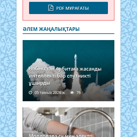
PDF МҰРАҒАТЫ
ӘЛЕМ ЖАҢАЛЫҚТАРЫ
Өзбекстан орбитаға жасанды
интеллекті бар спутникті
ұшырды
05 тамыз 2026 ж.
76
Молдовада су мен электр