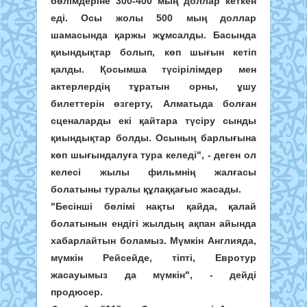
бөлімдеріне 300-400 мың доллар кеткен
еді. Осы жолы 500 мың доллар
шамасында қаржы жұмсалды. Басында
қиындықтар болып, көп шығын кетіп
қалды. Қосымша түсірілімдер мен
актерлердің тұратын орны, ұшу
билеттерін өзгерту, Алматыда болған
сценаларды екі қайтара түсіру сынды
қиындықтар болды. Осының барлығына
көп шығындалуға тура келеді", - деген ол
келесі жылы фильмнің жалғасы
болатыны туралы құлаққағыс жасады.
"Бесінші бөлімі нақты қайда, қалай
болатынын ендігі жылдың ақпан айында
хабарлайтын боламыз. Мүмкін Англияда,
мүмкін Рейсейде, тіпті, Евротур
жасауымыз да мүмкін", - дейді
продюсер.