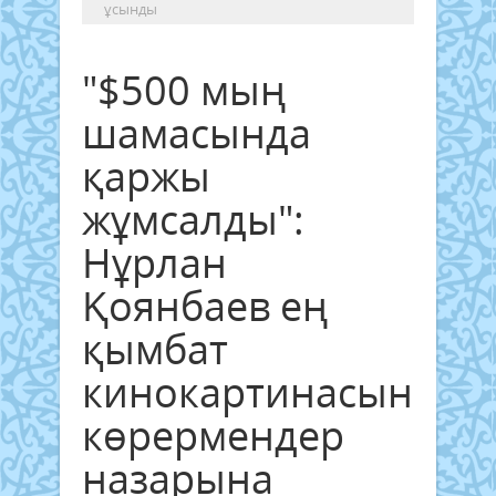
ұсынды
"$500 мың
шамасында
қаржы
жұмсалды":
Нұрлан
Қоянбаев ең
қымбат
кинокартинасын
көрермендер
назарына