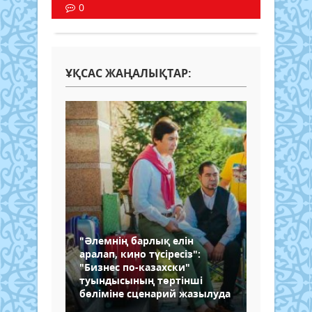
0
ҰҚСАС ЖАҢАЛЫҚТАР:
"Әлемнің барлық елін
аралап, кино түсіресіз":
"Бизнес по-казахски"
туындысының төртінші
бөліміне сценарий жазылуда