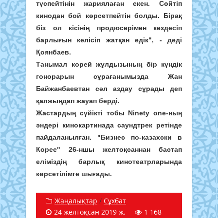
түспейтінін жариялаған екен. Сөйтіп
кинодан бой көрсетпейтін болды. Бірақ
біз ол кісінің продюсерімен кездесіп
барлығын келісіп жатқан едік", - деді
Қоянбаев.
Танымал корей жұлдызының бір күндік
гонорарын сұрағанымызда Жан
Байжанбаевтан сәл аздау сұрады деп
қалжыңдап жауап берді.
Жастардың сүйікті тобы Ninety one-ның
әндері кинокартинада саундтрек ретінде
пайдаланылған. "Бизнес по-казахски в
Корее" 26-ншы желтоқсаннан бастап
еліміздің барлық кинотеатрларында
көрсетілімге шығады.
Жаңалықтар
/
Сұхбат
24 желтоқсан 2019 ж.
1 168