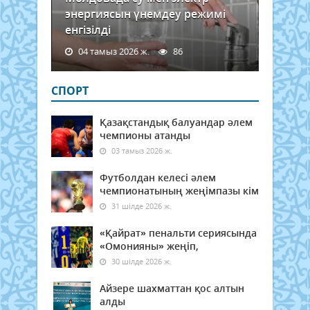
энергиясын үнемдеу режимі
енгізілді
04 тамыз 2026 ж.
86
СПОРТ
Қазақстандық балуандар әлем
чемпионы атанды
03 тамыз 2026 ж.
Футболдан келесі әлем
чемпионатының жеңімпазы кім
31 шілде 2026 ж.
«Қайрат» пенальти сериясында
«Омонияны» жеңіп,
30 шілде 2026 ж.
Айзере шахматтан қос алтын
алды