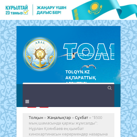
TOLQYN.KZ
АҚПАРАТТЫҚ
АГЕНТТІГІ
Толқын
»
Жаңалықтар
»
Сұхбат
» "$500
мың шамасында қаржы жұмсалды":
Нұрлан Қоянбаев ең қымбат
кинокартинасын көрермендер назарына