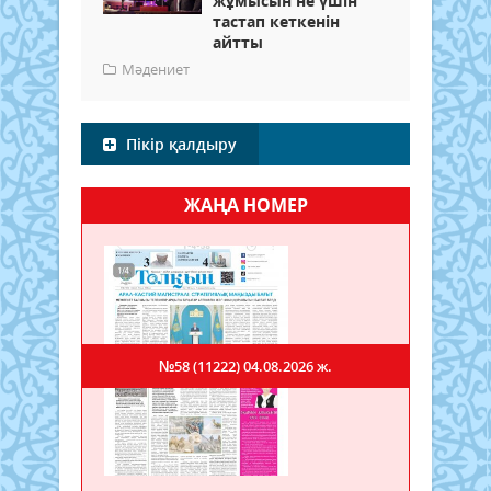
жұмысын не үшін
тастап кеткенін
айтты
Мәдениет
Пікір қалдыру
ЖАҢА НОМЕР
№58 (11222)
04.08.2026 ж.