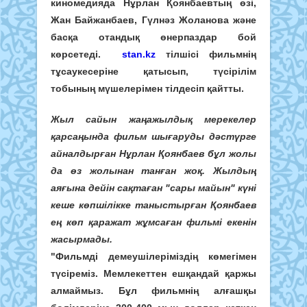
киномедияда Нұрлан Қоянбаевтың өзі,
Жан Байжанбаев, Гүлнәз Жоланова және
басқа отандық өнерпаздар бой
көрсетеді.
stan.kz
тілшісі фильмнің
тұсаукесеріне қатысып, түсірілім
тобының мүшелерімен тілдесіп қайтты.
Жыл сайын жаңажылдық мерекелер
қарсаңында фильм шығаруды дәстүрге
айналдырған Нұрлан Қоянбаев бұл жолы
да өз жолынан танған жоқ. Жылдың
аяғына дейін сақтаған "сары майын" күні
кеше көпшілікке таныстырған Қоянбаев
ең көп қаражат жұмсаған фильмі екенін
жасырмады.
"Фильмді демеушілеріміздің көмегімен
түсіреміз. Мемлекеттен ешқандай қаржы
алмаймыз. Бұл фильмнің алғашқы