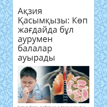
Ақзия
Қасымқызы: Көп
жағдайда бұл
аурумен
балалар
ауырады