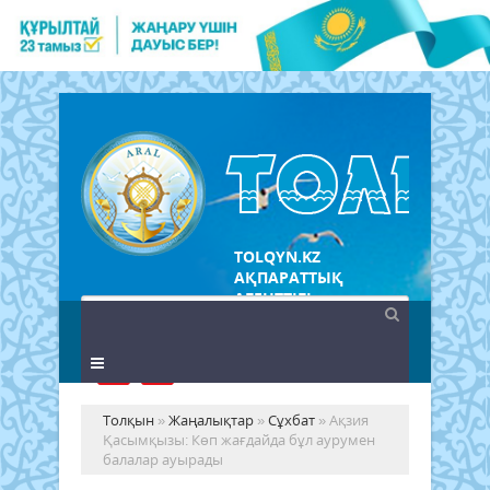
TOLQYN.KZ
АҚПАРАТТЫҚ
АГЕНТТІГІ
Толқын
»
Жаңалықтар
»
Сұхбат
» Ақзия
Қасымқызы: Көп жағдайда бұл аурумен
балалар ауырады