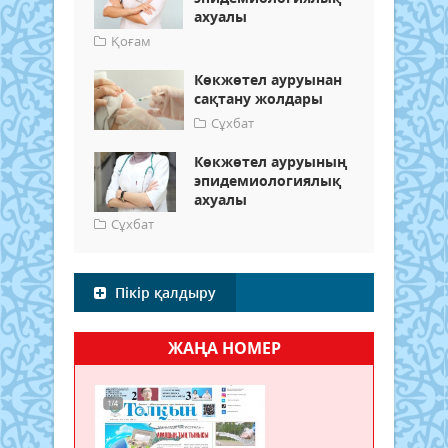
ахуалы
Қоғам
Көкжөтел ауруынан
сақтану жолдары
Сұхбат
Көкжөтел ауруының
эпидемиологиялық
ахуалы
Сұхбат
Пікір қалдыру
ЖАҢА НОМЕР