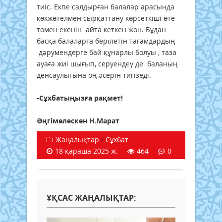
тиіс. Екпе салдырған балалар арасында
көкжөтелмен сырқаттану көрсеткіші өте
төмен екенін айта кеткен жөн. Бұдан
басқа балаларға берілетін тағамдардың
дәрумендерге бай құнарлы болуы , таза
ауаға жиі шығып, серуендеу де баланың
денсаулығына оң әсерін тигізеді.
-Сұхбатыңызға рақмет!
Әңгімелескен Н.Марат
Жаңалықтар
/
Сұхбат
18 қараша 2025 ж.
464
0
ҰҚСАС ЖАҢАЛЫҚТАР: