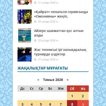
31 шілде 2026 ж.
«Қайрат» пенальти сериясында
«Омонияны» жеңіп,
30 шілде 2026 ж.
Айзере шахматтан қос алтын
алды
28 шілде 2026 ж.
Жас теннисші ірі халықаралық
турнирде үздіктер
27 шілде 2026 ж.
ЖАҢАЛЫҚТАР МҰРАҒАТЫ
«
Тамыз 2026 »
Дс
Сс
Ср
Бс
Жм
Сб
Жс
1
2
3
4
5
6
7
8
9