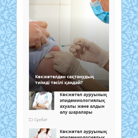
Көкжөтелден сақтанудың
тиімді тәсілі қандай?
Көкжөтел ауруының
эпидемиологиялық
ахуалы және алдын
алу шаралары
Сұхбат
Көкжөтел ауруының
эпидемиологиялық