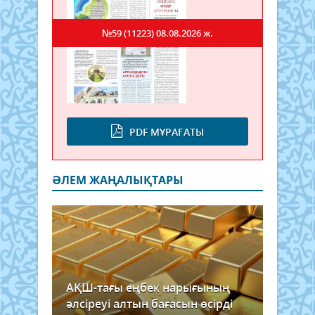
№59 (11223)
08.08.2026 ж.
PDF МҰРАҒАТЫ
ӘЛЕМ ЖАҢАЛЫҚТАРЫ
АҚШ-тағы еңбек нарығының
әлсіреуі алтын бағасын өсірді