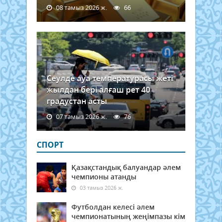
08 тамыз 2026 ж.
66
Сеулде ауа температурасы жеті
жылдан бері алғаш рет 40
градустан асты
07 тамыз 2026 ж.
76
СПОРТ
Қазақстандық балуандар әлем
чемпионы атанды
03 тамыз 2026 ж.
Футболдан келесі әлем
чемпионатының жеңімпазы кім