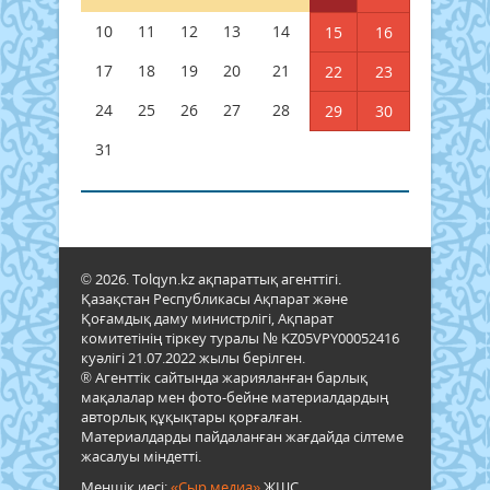
10
11
12
13
14
15
16
17
18
19
20
21
22
23
24
25
26
27
28
29
30
31
© 2026. Tolqyn.kz ақпараттық агенттігі.
Қазақстан Республикасы Ақпарат және
Қоғамдық даму министрлігі, Ақпарат
комитетінің тіркеу туралы № KZ05VPY00052416
куәлігі 21.07.2022 жылы берілген.
® Агенттік сайтында жарияланған барлық
мақалалар мен фото-бейне материалдардың
авторлық құқықтары қорғалған.
Материалдарды пайдаланған жағдайда сілтеме
жасалуы міндетті.
Меншік иесі:
«Сыр медиа»
ЖШС.