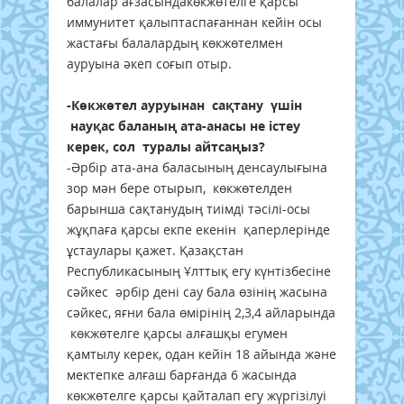
балалар ағзасындакөкжөтелге қарсы
иммунитет қалыптаспағаннан кейін осы
жастағы балалардың көкжөтелмен
ауруына әкеп соғып отыр.
-Көкжөтел ауруынан сақтану үшін
науқас баланың ата-анасы не істеу
керек, сол туралы айтсаңыз?
-Әрбір ата-ана баласының денсаулығына
зор мән бере отырып, көкжөтелден
барынша сақтанудың тиімді тәсілі-осы
жұқпаға қарсы екпе екенін қаперлерінде
ұстаулары қажет. Қазақстан
Республикасының Ұлттық егу күнтізбесіне
сәйкес әрбір дені сау бала өзінің жасына
сәйкес, яғни бала өмірінің 2,3,4 айларында
көкжөтелге қарсы алғашқы егумен
қамтылу керек, одан кейін 18 айында және
мектепке алғаш барғанда 6 жасында
көкжөтелге қарсы қайталап егу жүргізілуі