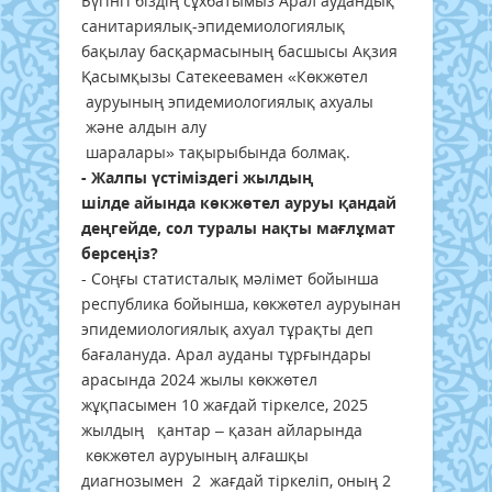
Бүгінгі біздің сұхбатымыз Арал аудандық
санитариялық-эпидемиологиялық
бақылау басқармасының басшысы Ақзия
Қасымқызы Сатекеевамен «Көкжөтел
ауруының эпидемиологиялық ахуалы
және алдын алу
шаралары» тақырыбында болмақ.
- Жалпы үстіміздегі жылдың
шілде айында көкжөтел ауруы қандай
деңгейде, сол туралы нақты мағлұмат
берсеңіз?
- Соңғы статисталық мәлімет бойынша
республика бойынша, көкжөтел ауруынан
эпидемиологиялық ахуал тұрақты деп
бағалануда. Арал ауданы тұрғындары
арасында 2024 жылы көкжөтел
жұқпасымен 10 жағдай тіркелсе, 2025
жылдың қантар – қазан айларында
көкжөтел ауруының алғашқы
диагнозымен 2 жағдай тіркеліп, оның 2