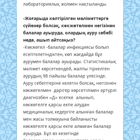
лабораториялық жолмен нақтыланды.
-Жоғарыда келтірілген мәліметтерге
сүйенер болсақ, көкжөтелмен негізінен
балалар ауыруда, олардың ауру себебі
неде, ашып айтсаңыз?
-Көкжөтел -балалар инфекциясы болып
есептелетіндіктен, көп жағдайда бұл
аурумен балалар ауырады. Статистикалық
мәлімет көрсеткендей, жалпы тіркелген
аурудың 98 пайызы балалар үлесінде.
Ауру себептеріне келетін болсақ, негізінен
көкжөтелмен дәрігер көрсетілімен әртүрлі
диагнозбен «Д» есепке алынып,
көкжөтелге қарсы екпе алудан
медициналық кедергіге алынған балалар
мен жасы толмауына байланысты
көкжөтелге қарсы екпе алмаған балалар
ауыруда. Бұл өз кезегінде