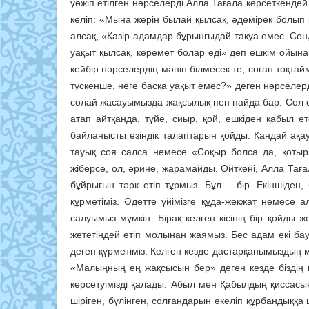
уәжіп етілген нәрселерді Алла Тағала көрсеткендей
келіп: «Мына жерін былай қылсақ, әдемірек болып
алсақ, «Қазір адамдар бұрынғыдай тақуа емес. Сонд
уақыт қылсақ, керемет болар еді» деп ешкім ойына
кейбір нәрселердің мәнін білмесек те, соған тоқта
түскенше, неге басқа уақыт емес?» деген нәрселерд
солай жасауымызда жақсылық пен пайда бар. Сол се
атап айтқанда, түйе, сиыр, қой, ешкіден қабыл е
байланысты өзіндік талаптарын қойды. Қандай ақау,
тауық соя салса немесе «Соқыр болса да, қотыр
жіберсе, ол, әрине, жарамайды. Өйткені, Алла Тағ
бұйрығын тәрк етіп тұрмыз. Бұл – бір. Екіншіден
құрметіміз. Әдетте үйімізге құда-жекжат немесе 
салуымыз мүмкін. Бірақ келген кісінің бір қойды 
жететіндей етіп молынан жаямыз. Бес адам екі бау
деген құрметіміз. Келген кезде дастарқанымыздың мо
«Малыңның ең жақсысын бер» деген кезде біздің
көрсетуімізді қалады. Абыл мен Қабылдың қиссасын
шіріген, бүлінген, солғандарын әкеліп құрбандыққа