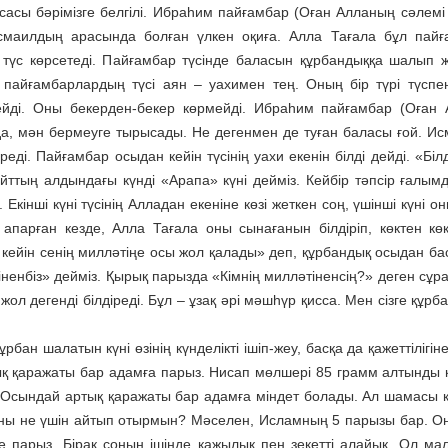
сасы бәрімізге белгілі. Ибраһим пайғамбар (Оған Алланың сәлемі
маилдың арасында болған үлкен оқиға. Алла Тағала бұл пай
н түс көрсетеді. Пайғамбар түсінде баласын құрбандыққа шалып 
е, пайғамбарлардың түсі аян – уахимен тең. Оның бір түрі түспен
ейді. Оны бекерден-бекер көрмейді. Ибраһим пайғамбар (Оған
а да, мән бермеуге тырысады. Не дегенмен де туған баласы ғой. И
ді. Пайғамбар осыдан кейін түсінің уахи екенін білді дейді. «Біл
йттың алдындағы күнді «Арапа» күні дейміз. Кейбір тәпсір ғалым
Екінші күні түсінің Алладан екеніне көзі жеткен соң, үшінші күні о
апарған кезде, Алла Тағала оны сынағанын білдіріп, көктен кө
кейін сенің милләтіңе осы жол қалады» деп, құрбандық осыдан ба
ненбіз» дейміз. Қырық парызда «Кімнің милләтіненсің?» деген сұра
л дегенді білдіреді. Бұл – ұзақ әрі мәшһүр қисса. Мен сізге құрб
рбан шалатын күні өзінің күнделікті ішіп-жеу, басқа да қажеттілігін
ық қаражаты бар адамға парыз. Нисап мөлшері 85 грамм алтынды 
ы. Осындай артық қаражаты бар адамға міндет болады. Ал шамасы 
ұны не үшін айтып отырмын? Мәселен, Исламның 5 парызы бар. Он
е парыз. Бірақ соның ішінде қажылық пен зекетті алайық. Ол мал