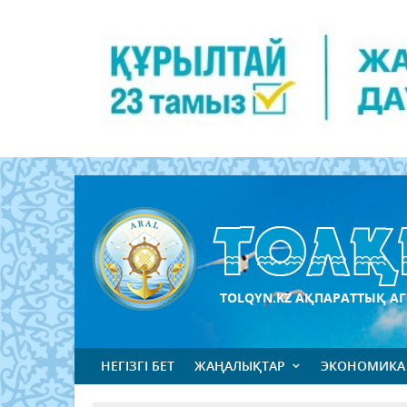
TOLQYN.KZ АҚПАРАТТЫҚ АГ
НЕГІЗГІ БЕТ
ЖАҢАЛЫҚТАР
ЭКОНОМИКА