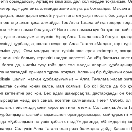
 етіп орындайсың. Артық не кемі жоқ, дәл сол жерден тоқтайсың. О
 кетер еді» деп айта алмайды және айтуға да болмайды. Мысалға
ықтан, имандарын күшейту үшін тағы екі уақыт қосып, бес уақыт ем
н ештеңе алып-қоса алмайды. Тек Алла Тағала айтқан жерде тоқта
ймыз. «Неге намаз бес уақыт? Неге шам намазы күн батқаннан кейін
і түсіне алмауымыз мүмкін. Бірақ Алла Тағала солай болуын қалады
кілді, құрбандық шалған кезде де Алла Тағала «Малдың төрт түрін
темін» деді. Осы малдың төрт түрінің жас ерекшеліктеріне, жағд
 кемшілік болмау керектігін қадап көрсетті. Ал «Ең бастысы ниет 
 болса да, ниетім түзу ғой» деп сол малды апарып құрбандық
ала қалағандай орындап тұрған жоқпыз. Алланың бір бұйрығын орын
, біздің шалып жатқан құрбандығымыз – Алла Тағалаға жасап жат
алыстан сыйлы қонақ келсе, мал соямыз. Бір кісі болса да бір қ
жеп кетпейтіні рас қой. Бес адам шақырсақ та, дастарқанды он бе
ырсақтан жейді деп санап, есептей салмаймыз. Неге? Себебі, ол к
лын, пейіліміздің кеңін көрсе деп ниет етеміз. Сол сияқты, Алла Т
 құрбандықты шынайы ықыласпен орындауымызды, сый-құрметті 
да «Қабылдыкін не үшін қабыл етпеді?» дегенде, «Өнімдерінің іші
 шалды. Сол үшін Алла Тағала оған риза болмады» дейді. Қасиетті 