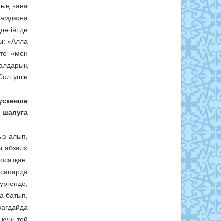
рың ғана
дамдарға
дегіні де
ры: «Алла
тте «мен
малдарың
Сол үшін
түскенше
н шалуға
ыз алып,
ы абзал»
осатқан.
 сапарда
үргенде,
ға батып,
жағдайда
күні той