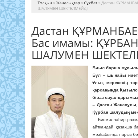
Толқын
»
Жаңалықтар
»
Сұхбат
» Дастан ҚҰРМАНБА
ШАЛУМЕН ШЕКТЕЛМЕЙДІ
Дастан ҚҰРМАНБАЕ
Бас имамы: ҚҰРБА
ШАЛУМЕН ШЕКТЕЛ
Биыл барша мұсылма
Бұл – шынайы ниет п
Ұлық мерекенің тә
қарсаңында Қызыло
біраз сауалдарымызд
– Дастан Жанасұлы,
Құрбан шалудың мән
– Бисмилләһир-рахма
айтқандай, қазақша ба
мәзһабында парыз бен