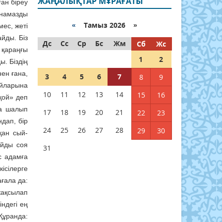
ЖАҢАЛЫҚТАР МҰРАҒАТЫ
ған біреу
 намазды
«
Тамыз 2026 »
ес, жеті
йды. Біз
Дс
Сс
Ср
Бс
Жм
Сб
Жс
 қараңғы
1
2
. Біздің
ен ғана,
3
4
5
6
7
8
9
айларына
10
11
12
13
14
15
16
қой» деп
қа шалып
17
18
19
20
21
22
23
дап, бір
24
25
26
27
28
29
30
қан сый-
ойды соя
31
с адамға
ісілерге
ағала да:
жақсылап
ндегі ең
Құранда: