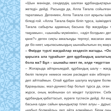
«Шын мәнінде, сендердің шалған құрбандықтарың
жетеді» дейді. Расында да, Алла Тағала сойылған
таратамыз. Дегенмен, Алла Тағала сол арқылы ішімізде
біледі ғой. «Алла Тағала бәрін біліп тұрса, ішімізде
Тағала сабырлы адамның басына бір жағдайды ту
тақуамын», «шынайы мүмінмін», «әділ болдым» деп 
қане?» деген сиқты амалыңды тергеуі, жасаған ама
де біз ниет, ықыласымыздың шынайылығын ең жақсы
– Өмірде түрлі жағдайлар кездесіп жатады. «О
қарызға ала тұрайын» деп құрбандық шалатынд
бола ма? Бұл – шынайы ниет пе, әлде «жұрттан
– Жоғарыда айтқанымдай, құрбандық шалу – жағд
бөліп төлеуге немесе несие рәсімдеп өзін әбігерг
деп айтпаймын. Олай құрбан шалуға мүлдем болма
Қараңызшы, мал-дүниесі бар болып тұрса да, оған 
жүрсе, оның мойнынан ол міндет түсірілген. Се
құрбандық қабаттасып, әуреге түспесін дейді. Ал е
басына одан сайын қиындықтар тілеп алуы – дұры
«қабыл болмайды» деп айта алмаймыз. Бірақ оның 