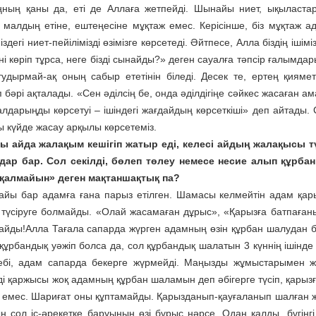
ның қаны да, еті де Аллаға жетпейді. Шынайы ниет, ықыласта
 малдың етіне, ештеңесіне мұқтаж емес. Керісінше, біз мұқтаж а
гі ниет-пейілімізді өзімізге көрсетеді. Әйтпесе, Алла біздің ішіміз
гіні көріп тұрса, неге бізді сынайды?» деген сауалға тәпсір ғалымда
дырмай-ақ оның сабыр ететінін біледі. Десек те, ертең қияме
бәрі ақталады. «Сен әділсің бе, онда әділдігіңе сәйкес жасаған а
лдарыңды көрсетуі – ішіндегі жағдайдың көрсеткіші» деп айтады. 
 күйде жасау арқылы көрсетеміз.
сы айда жалақым кешігіп жатыр еді, келесі айдың жалақысы 
ар бар. Сол секілді, бөлеп төлеу немесе несие алып құрба
 қалмайын» деген мақтаншақтық па?
айы бар адамға ғана парыз етілген. Шамасы келмейтін адам қар
е түсіруге болмайды. «Олай жасамаған дұрыс», «Қарызға батпаған
йды!Алла Тағала сапарда жүрген адамның өзін құрбан шалудан б
құрбандық уәжіп болса да, сол құрбандық шалатын 3 күннің ішінде
бебі, адам сапарда бекерге жүрмейді. Маңызды жұмыстарымен ж
нді қаржысы жоқ адамның құрбан шаламын деп әбігерге түсіп, қарыз
с емес. Шариғат оны құптамайды. Қарызданып-қауғаланып шалған 
сол іс-әрекетке баруының өзі бұрыс нәрсе. Одан қалды, бүгінгі 