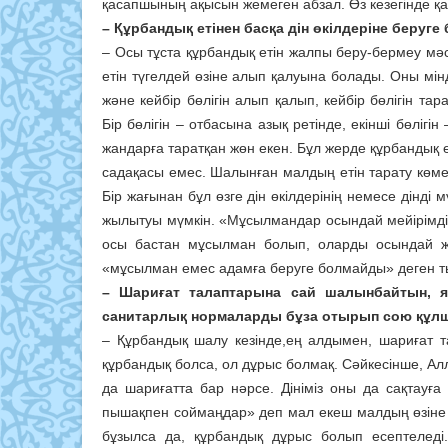
қасапшының ақысын жемеген абзал. Өз кезегінде қ
– Құрбандық етінен басқа дін өкілдеріне беруге
– Осы тұста құрбандық етін жалпы беру-бермеу мә
етін түгелдей өзіне алып қалуына болады. Оны мінд
және кейбір бөлігін алып қалып, кейбір бөлігін та
Бір бөлігін – отбасына азық ретінде, екінші бөлігі
жандарға таратқан жөн екен. Бұл жерде құрбандық 
садақасы емес. Шалынған малдың етін тарату көмек 
Бір жағынан бұл өзге дін өкілдерінің немесе дінд
жылытуы мүмкін. «Мұсылмандар осындай мейірімд
осы бастан мұсылман болып, оларды осындай ж
«мұсылман емес адамға беруге болмайды» деген т
– Шариғат талаптарына сай шалынбайтын, я
санитарлық нормаларды бұза отырып сою құлш
– Құрбандық шалу кезінде,ең алдымен, шариғат 
құрбандық болса, ол дұрыс болмақ. Сәйкесінше, Ал
да шариғатта бар нәрсе. Дініміз оны да сақтауға
пышақпен соймаңдар» деп мал екеш малдың өзіне д
бұзылса да, құрбандық дұрыс болып есептеледі.