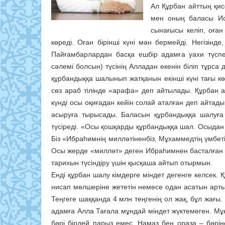
Ал Құрбан айттың қис
мен оның баласы Ис
сынағысы келіп, оға
көреді. Оған бірінші күні мән бермейді. Негізінд
Пайғамбарлардан басқа ешбір адамға уахи түсп
сәлемі болсын) түсінің Алладан екенін біліп тұрс
құрбандыққа шалынып жатқанын екінші күні тағы көре
сөз араб тілінде «арафа» деп айтылады. Құрбан а
күнді осы оқиғадан кейін солай аталған деп айтады. 
асыруға тырысады. Баласын құрбандыққа шалуға 
түсіреді. «Осы қошқарды құрбандыққа шал. Осыдан 
Біз «Ибраһимнің милләтіненбіз, Мұхаммедтің үмбеті
Осы жерде «милләт» деген Ибраһимнен басталған жо
тарихын түсіндіру үшін қысқаша айтып отырмын.
Енді құрбан шалу кімдерге міндет дегенге келсек. Құ
нисап мөлшеріне жететін немесе одан асатын арт
Теңгеге шаққанда 4 млн теңгенің ол жақ, бұл жағ
адамға Алла Тағала мұндай міндет жүктемеген. М
бәрі бірдей парыз емес. Намаз бен ораза – бәрін