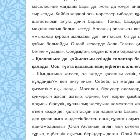
мәселесінде жағдайы бары да, жоғы да «жұрт ана
тырысады. Кейбір кездері осы нәрселер ғибадат, құ
шатастырып алуға дейін барады. Тойда, басқада
мақтаншақтық болып кетеді. Алланың ризалығы көз
«мыналар құрбан шалмады деп айтпасын, біз де 
қабыл болмайды. Ондай кездерде Алла Тағала қия
бетіне «ұрады». Сондықтан, ондай істерге бармаған
– Қасапшыға да қойылатын өзіндік талаптар б
қалады. Осы тұста қасапшының еңбегін шалынға
– Шындығына келсек, ол жерде қасапшы өзінің
пұлдайды?» деп айту қиын. Себебі, ол малды ша
қызметіне ақы алады. Мәселен, біреулер адамда
күнкөрісін жасап жатыр. Әрине, бұл жерде қымба
арқылы біреудің құлшылық жасауына көмектесіп жа
еткен кезде де, қалыптасқан әрі нарықтағы бағаны 
деп қасапшыға міндетсінбестен оның сұраған ақысын 
пайғамбарымыз (Оған Алланың игілігі мен сәлемі
тұрып, еңбегінің ақысын беріңдер» деген. Олай б