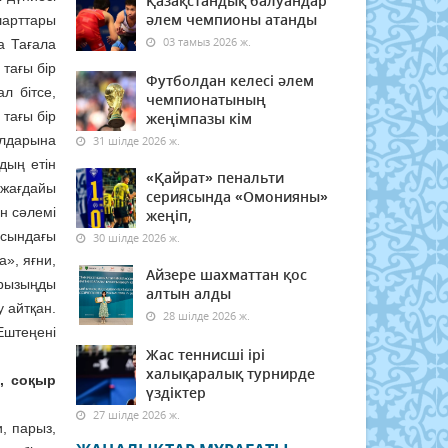
Қазақстандық балуандар
әлем чемпионы атанды
шарттары
03 тамыз 2026 ж.
а Тағала
 тағы бір
Футболдан келесі әлем
л бітсе,
чемпионатының
 тағы бір
жеңімпазы кім
ұлдарына
31 шілде 2026 ж.
дың етін
«Қайрат» пенальти
 жағдайы
сериясында «Омонияны»
н сәлемі
жеңіп,
асындағы
30 шілде 2026 ж.
», яғни,
Айзере шахматтан қос
арызыңды
алтын алды
 айтқан.
28 шілде 2026 ж.
Ештеңені
Жас теннисші ірі
халықаралық турнирде
қ, соқыр
үздіктер
27 шілде 2026 ж.
, парыз,