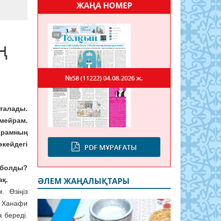
ЖАҢА НОМЕР
ң
№58 (11222)
04.08.2026 ж.
сталады.
 мейрам.
йрамның
кейдегі
PDF МҰРАҒАТЫ
т болды?
қ.
ӘЛЕМ ЖАҢАЛЫҚТАРЫ
. Өзіңіз
. Ханафи
 береді.