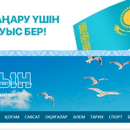
ЕНТТІГІ
ҚОҒАМ
САЯСАТ
ОҚИҒАЛАР
ӘЛЕМ
ТАРИХ
СПОРТ