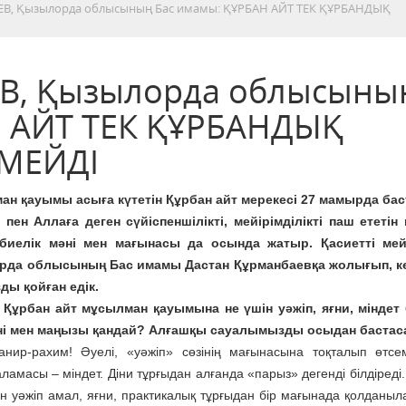
ЕВ, Қызылорда облысының Бас имамы: ҚҰРБАН АЙТ ТЕК ҚҰРБАНДЫҚ
В, Қызылорда облысыны
Н АЙТ ТЕК ҚҰРБАНДЫҚ
МЕЙДІ
н қауымы асыға күтетін Құрбан айт мерекесі 27 мамырда ба
ен Аллаға деген сүйіспеншілікті, мейірімділікті паш ететін
рбиелік мәні мен мағынасы да осында жатыр. Қасиетті ме
рда облысының Бас имамы Дастан Құрманбаевқа жолығып, кө
ы қойған едік.
 Құрбан айт мұсылман қауымына не үшін уәжіп, яғни, мінде
і мен маңызы қандай? Алғашқы сауалымызды осыдан бастаса
нир-рахим! Әуелі, «уәжіп» сөзінің мағынасына тоқталып өтсем
ламасы – міндет. Діни тұрғыдан алғанда «парыз» дегенді білдіреді
 уәжіп амал, яғни, практикалық тұрғыдан бір мағынада қолданыла