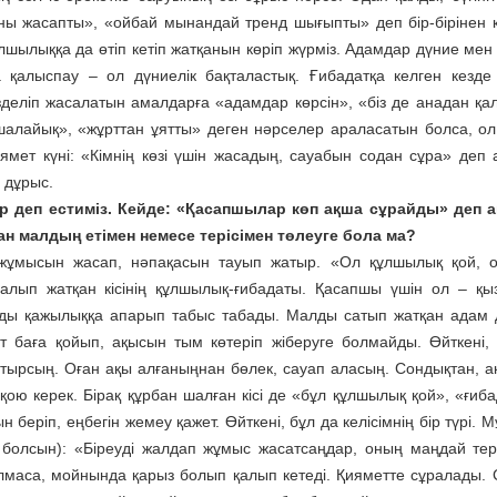
ны жасапты», «ойбай мынандай тренд шығыпты» деп бір-бірінен 
лшылыққа да өтіп кетіп жатқанын көріп жүрміз. Адамдар дүние мен 
 қалыспау – ол дүниелік бақталастық. Ғибадатқа келген кезде
деліп жасалатын амалдарға «адамдар көрсін», «біз де анадан қа
шалайық», «жұрттан ұятты» деген нәрселер араласатын болса, о
мет күні: «Кімнің көзі үшін жасадың, сауабын содан сұра» деп
 дұрыс.
ар деп естиміз. Кейде: «Қасапшылар көп ақша сұрайды» деп
н малдың етімен немесе терісімен төлеуге бола ма?
 жұмысын жасап, нәпақасын тауып жатыр. «Ол құлшылық қой, 
лып жатқан кісінің құлшылық-ғибадаты. Қасапшы үшін ол – қы
рды қажылыққа апарып табыс табады. Малды сатып жатқан адам д
т баға қойып, ақысын тым көтеріп жіберуге болмайды. Өйткені,
тырсың. Оған ақы алғаныңнан бөлек, сауап аласың. Сондықтан, а
қою керек. Бірақ құрбан шалған кісі де «бұл құлшылық қой», «ғиба
беріп, еңбегін жемеу қажет. Өйткені, бұл да келісімнің бір түрі.
 болсын): «Біреуді жалдап жұмыс жасатсаңдар, оның маңдай тер
олмаса, мойнында қарыз болып қалып кетеді. Қияметте сұралады. 