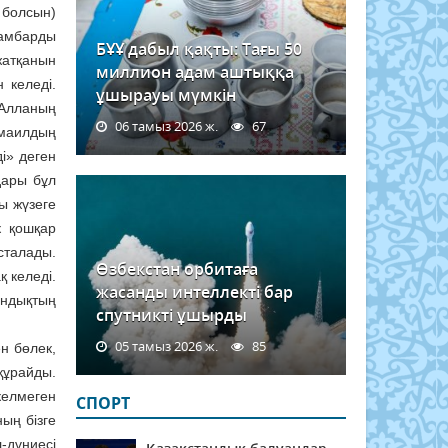
 болсын)
ғамбарды
БҰҰ дабыл қақты: Тағы 50
жатқанын
миллион адам аштыққа
 келеді.
ұшырауы мүмкін
 Алланың
06 тамыз 2026 ж.
67
смаилдың
ді» деген
дары бұл
ны жүзеге
к қошқар
сталады.
Өзбекстан орбитаға
қ келеді.
жасанды интеллекті бар
андықтың
спутникті ұшырды
05 тамыз 2026 ж.
85
ен бөлек,
құрайды.
келмеген
СПОРТ
ың бізге
-дүниесі