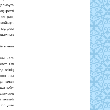
қалмауға
ақыретті
 ол рия,
лмайық»,
л мүлдем
 адамның
 айтылып
оны неге
змет. Ол
а өзінің
 сен осы
қы талап
дат қой»
 Мұхаммед
і кеппей
Сол үшін