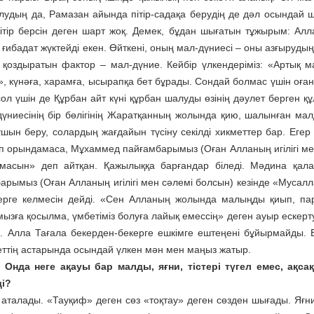
алудың да, Рамазан айында пітір-садақа берудің де дәл осындай 
ітір берсін деген шарт жоқ. Демек, бұдан шығатын тұжырым: Алл
ғибадат жүктейді екен. Өйткені, оның мал-дүниесі – оны азғырудың
і қоздыратын фактор – мал-дүние. Кейбір үлкендеріміз: «Артық ма
іп», күнәға, харамға, ысырапқа бет бұрады. Сондай болмас үшін оған
л үшін де Құрбан айт күні құрбан шалуды өзінің дәулет берген қ
дүниесінің бір бөлігінің Жаратқанның жолында қию, шалынған мал
шын беру, солардың жағдайын түсіну секілді хикметтер бар. Егер
ұрып орындамаса, Мұхаммед пайғамбарымыз (Оған Алланың игілігі ме
амасын» деп айтқан. Қажылыққа барғандар біледі. Мәдина қал
ымыз (Оған Алланың игілігі мен сәлемі болсын) кезінде «Мусалла
жерге келмесін дейді. «Сен Алланың жолында малыңды қиып, п
ызға қосылма, үмбетіміз болуға лайық емессің» деген ауыр ескерту
. Алла Тағала бекерден-бекерге ешкімге ештеңені бұйырмайды. 
еттің астарында осындай үлкен мән мен маңыз жатыр.
 Онда неге ақауы бар малды, яғни, тістері түгел емес, ақса
ді?
аталады. «Тауқиф» деген сөз «тоқтау» деген сөзден шығады. Яғни