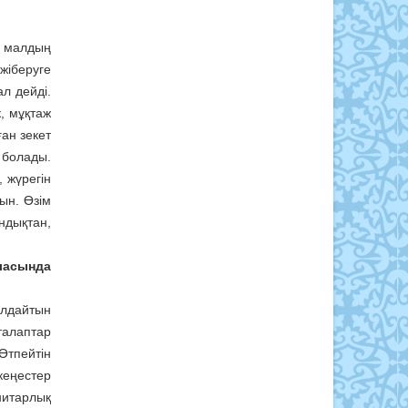
н малдың
жіберуге
ал дейді.
к, мұқтаж
ан зекет
 болады.
 жүрегін
ын. Өзім
ндықтан,
ласында
ылдайтын
талаптар
Өтпейтін
кеңестер
нитарлық