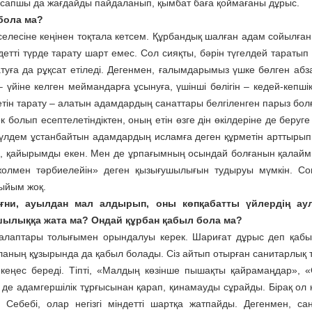
асапшы да жағдайды пайдаланып, қымбат баға қоймағаны дұрыс.
 бола ма?
селесіне кеңінен тоқтала кетсем. Құрбандық шалған адам сойылға
етті түрде тарату шарт емес. Сол сияқты, бәрін түгелдей таратып 
ратуға да рұқсат етіледі. Дегенмен, ғалымдарымыз үшке бөлген абз
н – үйіне келген меймандарға ұсынуға, үшінші бөлігін – кедей-кепші
етін тарату – алатын адамдардың санаттары белгіленген парыз болғ
болып есептелетіндіктен, оның етін өзге дін өкілдеріне де беруге
і мүлдем ұстанбайтын адамдардың исламға деген құрметін арттырып,
і, қайырымды екен. Мен де ұрпағымның осындай болғанын қалайм
олмен тәрбиелейін» деген қызығушылығын тудыруы мүмкін. Со
ыйым жоқ.
ғни, ауылдан мал алдырып, оны көпқабатты үйлердің ау
ылыққа жата ма? Ондай құрбан қабыл бола ма?
талаптары толығымен орындалуы керек. Шариғат дұрыс деп қаб
ланың құзырында да қабыл болады. Сіз айтып отырған санитарлық 
 кеңес береді. Тіпті, «Малдың көзінше пышақты қайрамаңдар», «
е адамгершілік тұрғысынан қарап, қинамауды сұрайды. Бірақ ол 
 Себебі, олар негізгі міндетті шартқа жатпайды. Дегенмен, са