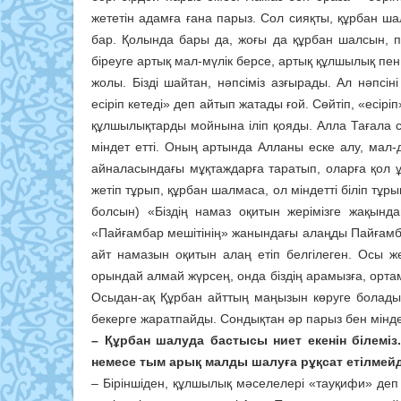
жететін адамға ғана парыз. Сол сияқты, құрбан ш
бар. Қолында бары да, жоғы да құрбан шалсын, п
біреуге артық мал-мүлік берсе, артық құлшылық пен 
жолы. Бізді шайтан, нәпсіміз азғырады. Ал нәпсін
есіріп кетеді» деп айтып жатады ғой. Сөйтіп, «есір
құлшылықтарды мойнына іліп қояды. Алла Тағала со
міндет етті. Оның артында Алланы еске алу, мал-
айналасындағы мұқтаждарға таратып, оларға қол ұ
жетіп тұрып, құрбан шалмаса, ол міндетті біліп т
болсын) «Біздің намаз оқитын жерімізге жақынд
«Пайғамбар мешітінің» жанындағы алаңды Пайғамбар
айт намазын оқитын алаң етіп белгілеген. Осы 
орындай алмай жүрсең, онда біздің арамызға, ортам
Осыдан-ақ Құрбан айттың маңызын көруге болады
бекерге жаратпайды. Сондықтан әр парыз бен мінд
– Құрбан шалуда бастысы ниет екенін білеміз.
немесе тым арық малды шалуға рұқсат етілмей
– Біріншіден, құлшылық мәселелері «тауқифи» деп 