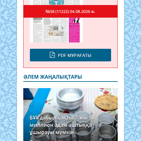
№58 (11222)
04.08.2026 ж.
PDF МҰРАҒАТЫ
ӘЛЕМ ЖАҢАЛЫҚТАРЫ
БҰҰ дабыл қақты: Тағы 50
миллион адам аштыққа
ұшырауы мүмкін