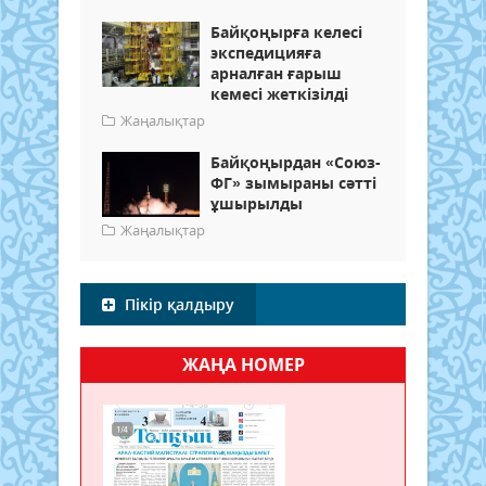
Байқоңырға келесі
экспедицияға
арналған ғарыш
кемесі жеткізілді
Жаңалықтар
Байқоңырдан «Союз-
ФГ» зымыраны сәтті
ұшырылды
Жаңалықтар
Пікір қалдыру
ЖАҢА НОМЕР