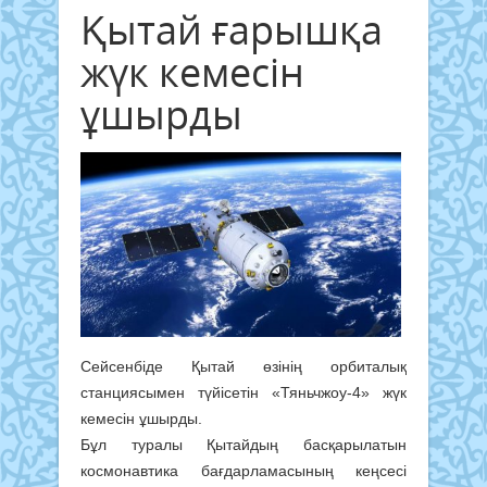
Қытай ғарышқа
жүк кемесін
ұшырды
Сейсенбіде Қытай өзінің орбиталық
станциясымен түйісетін «Тяньчжоу-4» жүк
кемесін ұшырды.
Бұл туралы Қытайдың басқарылатын
космонавтика бағдарламасының кеңсесі