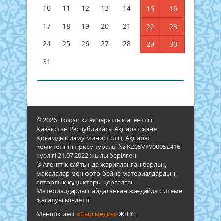
10
11
12
13
14
15
16
17
18
19
20
21
22
23
24
25
26
27
28
29
30
31
© 2026. Tolqyn.kz ақпараттық агенттігі.
Қазақстан Республикасы Ақпарат және
Қоғамдық даму министрлігі, Ақпарат
комитетінің тіркеу туралы № KZ05VPY00052416
куәлігі 21.07.2022 жылы берілген.
® Агенттік сайтында жарияланған барлық
мақалалар мен фото-бейне материалдардың
авторлық құқықтары қорғалған.
Материалдарды пайдаланған жағдайда сілтеме
жасалуы міндетті.
Меншік иесі:
«Сыр медиа»
ЖШС.