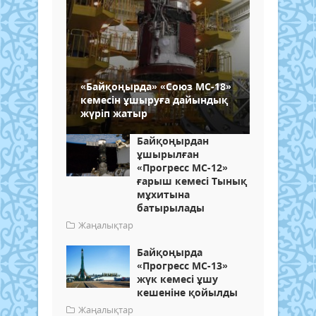
«Байқоңырда» «Союз МС-18»
кемесін ұшыруға дайындық
жүріп жатыр
Байқоңырдан
ұшырылған
«Прогресс МС-12»
ғарыш кемесі Тынық
мұхитына
батырылады
Жаңалықтар
Байқоңырда
«Прогресс МС-13»
жүк кемесі ұшу
кешеніне қойылды
Жаңалықтар