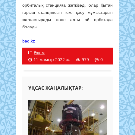
орбиталық станцияға жеткізеді, олар Қытай
ғарыш станциясын іске қосу жұмыстарын
жалғастырады және алты ай орбитада
болады.
baq.kz
Әлем
11 мамыр 2022 ж.
979
0
ҰҚСАС ЖАҢАЛЫҚТАР: