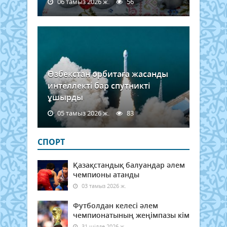
06 тамыз 2026 ж.
56
Өзбекстан орбитаға жасанды
интеллекті бар спутникті
ұшырды
05 тамыз 2026 ж.
83
СПОРТ
Қазақстандық балуандар әлем
чемпионы атанды
03 тамыз 2026 ж.
Футболдан келесі әлем
чемпионатының жеңімпазы кім
31 шілде 2026 ж.