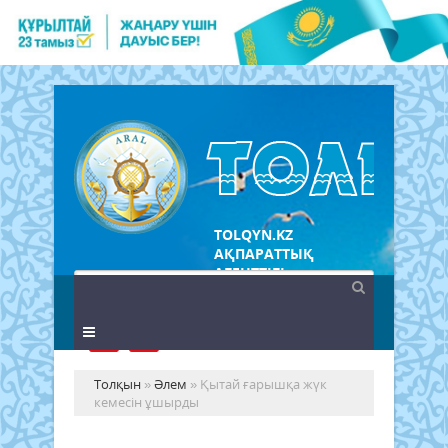
TOLQYN.KZ
АҚПАРАТТЫҚ
АГЕНТТІГІ
Толқын
»
Әлем
» Қытай ғарышқа жүк
кемесін ұшырды