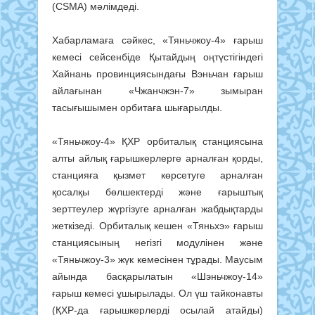
(CSMA) мәлімдеді.
Хабарламаға сәйкес, «Тяньчжоу-4» ғарыш
кемесі сейсенбіде Қытайдың оңтүстігіндегі
Хайнань провинциясындағы Вэньчан ғарыш
айлағынан «Чжанчжэн-7» зымыран
тасығышымен орбитаға шығарылды.
«Тяньчжоу-4» ҚХР орбиталық станциясына
алты айлық ғарышкерлерге арналған қорды,
станцияға қызмет көрсетуге арналған
қосалқы бөлшектерді және ғарыштық
зерттеулер жүргізуге арналған жабдықтарды
жеткізеді. Орбиталық кешен «Тяньхэ» ғарыш
станциясының негізгі модулінен және
«Тяньчжоу-3» жүк кемесінен тұрады. Маусым
айында басқарылатын «Шэньчжоу-14»
ғарыш кемесі ұшырылады. Ол үш тайконавты
(ҚХР-да ғарышкерлерді осылай атайды)