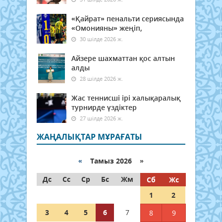
«Қайрат» пенальти сериясында
«Омонияны» жеңіп,
30 шілде 2026 ж.
Айзере шахматтан қос алтын
алды
28 шілде 2026 ж.
Жас теннисші ірі халықаралық
турнирде үздіктер
27 шілде 2026 ж.
ЖАҢАЛЫҚТАР МҰРАҒАТЫ
«
Тамыз 2026 »
Дс
Сс
Ср
Бс
Жм
Сб
Жс
1
2
3
4
5
6
7
8
9