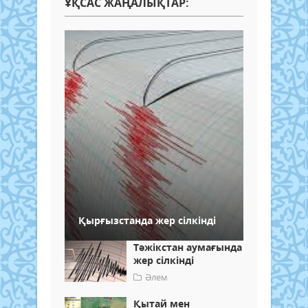
ҰҚСАС ЖАҢАЛЫҚТАР:
Қырғызстанда жер сілкінді
Тәжікстан аумағында
жер сілкінді
Әлем
Қытай мен