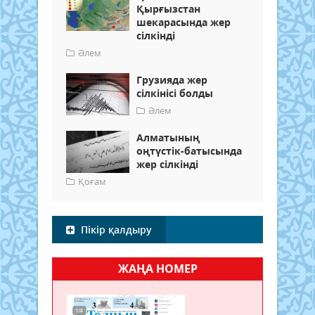
Қырғызстан
шекарасында жер
сілкінді
Әлем
Грузияда жер
сілкінісі болды
Әлем
Алматының
оңтүстік-батысында
жер сілкінді
Қоғам
Пікір қалдыру
ЖАҢА НОМЕР