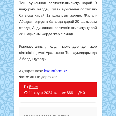
Теш ауылынан солтүстік-шығысқа қарай 9
шақырым жерде, Сузак ауылынан солтүстік-
батысқа қарай 12 шақырым жерде, Жалал-
Абадтан оңтүстік-батысқа қарай 20 шақырым
жерде, Андижаннан солтүстік-шығысқа қарай
38 шақырым жерде жер сілкінді.
Қырғызстанның елді мекендерінде жер
сілкінісінің күші Арал және Теш ауылдарында
2 балды құрады.
Ақпарат көзі:
kaz.inform.kz
Фото: ашық дереккөз
Әлем
11 сәуір 2024 ж.
888
0