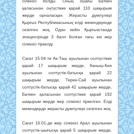
сілкінісі болды. Оның ошағы Баткен
қаласынан оңтүстікке қарай 110 шақырым
жерде орналасқан. Жерасты дүмпулері
Қырғыз Республикасының елді мекендерінде
сезілген жоқ. Одан кейін Қырғызстанда
эпицентрінде 3 балл болған тағы екі жер
сілкінісі тіркелді.
Сағат 15:04-те Ак-Таш ауылынан солтүстікке
қарай 17 шақырым жерде, Каныш-Кия
ауылынан солтүстік-батысқа қарай 22
шақырым жерде, Терек-Сай ауылынан
солтүстік-батысқа қарай 42 шақырым жерде,
Баткен қаласынан солтүстікке қарай 192
шақырым жерде жер сілкінісі тіркелген. Елді
мекендерде жерасты дүмпулері сезілген жоқ.
Сағат 16:01-де жер сілкінісі Арал ауылынан
солтүстік-шығысқа қарай 5 шақырым жерде,