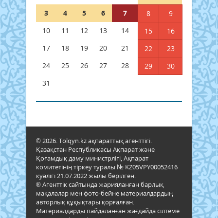
3
4
5
6
7
8
9
10
11
12
13
14
15
16
17
18
19
20
21
22
23
24
25
26
27
28
29
30
31
© 2026. Tolqyn.kz ақпараттық агенттігі.
Қазақстан Республикасы Ақпарат және
Қоғамдық даму министрлігі, Ақпарат
комитетінің тіркеу туралы № KZ05VPY00052416
куәлігі 21.07.2022 жылы берілген.
® Агенттік сайтында жарияланған барлық
мақалалар мен фото-бейне материалдардың
авторлық құқықтары қорғалған.
Материалдарды пайдаланған жағдайда сілтеме