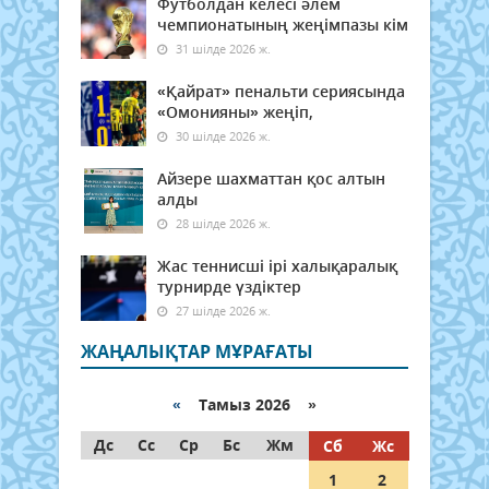
Футболдан келесі әлем
чемпионатының жеңімпазы кім
31 шілде 2026 ж.
«Қайрат» пенальти сериясында
«Омонияны» жеңіп,
30 шілде 2026 ж.
Айзере шахматтан қос алтын
алды
28 шілде 2026 ж.
Жас теннисші ірі халықаралық
турнирде үздіктер
27 шілде 2026 ж.
ЖАҢАЛЫҚТАР МҰРАҒАТЫ
«
Тамыз 2026 »
Дс
Сс
Ср
Бс
Жм
Сб
Жс
1
2