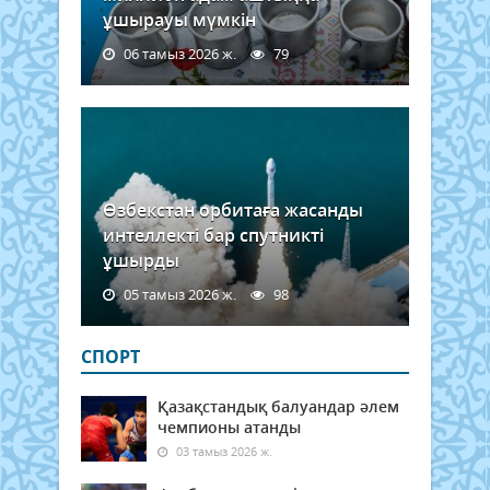
ұшырауы мүмкін
06 тамыз 2026 ж.
79
Өзбекстан орбитаға жасанды
интеллекті бар спутникті
ұшырды
05 тамыз 2026 ж.
98
СПОРТ
Қазақстандық балуандар әлем
чемпионы атанды
03 тамыз 2026 ж.