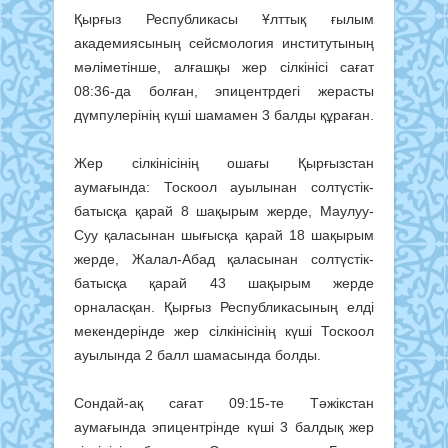
Қырғыз Республикасы Ұлттық ғылым
академиясының сейсмология институтының
мәліметінше, алғашқы жер сілкінісі сағат
08:36-да болған, эпицентрдегі жерасты
дүмпулерінің күші шамамен 3 балды құраған.
Жер сілкінісінің ошағы Қырғызстан
аумағында: Тоскоол ауылынан солтүстік-
батысқа қарай 8 шақырым жерде, Маулуу-
Суу қаласынан шығысқа қарай 18 шақырым
жерде, Жалал-Абад қаласынан солтүстік-
батысқа қарай 43 шақырым жерде
орналасқан. Қырғыз Республикасының елді
мекендерінде жер сілкінісінің күші Тоскоол
ауылында 2 балл шамасында болды.
Сондай-ақ сағат 09:15-те Тәжікстан
аумағында эпицентрінде күші 3 балдық жер