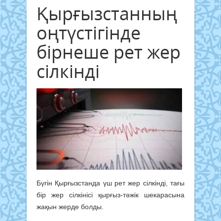
Қырғызстанның
оңтүстігінде
бірнеше рет жер
сілкінді
Бүгін Қырғызстанда үш рет жер сілкінді, тағы
бір жер сілкінісі қырғыз-тәжік шекарасына
жақын жерде болды.