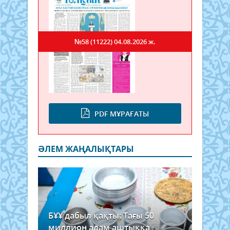
№58 (11222)
04.08.2026 ж.
PDF МҰРАҒАТЫ
ӘЛЕМ ЖАҢАЛЫҚТАРЫ
БҰҰ дабыл қақты: Тағы 50
миллион адам аштыққа