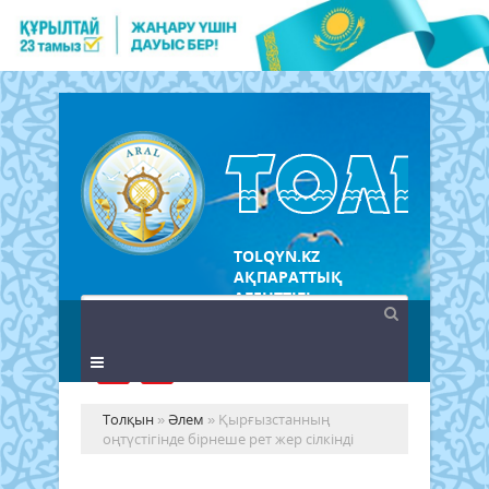
TOLQYN.KZ
АҚПАРАТТЫҚ
АГЕНТТІГІ
Толқын
»
Әлем
» Қырғызстанның
оңтүстігінде бірнеше рет жер сілкінді