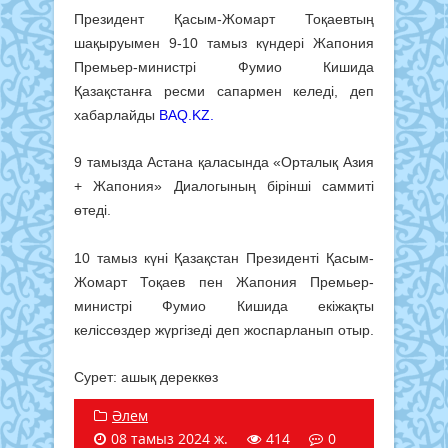
Президент Қасым-Жомарт Тоқаевтың
шақыруымен 9-10 тамыз күндері Жапония
Премьер-министрі Фумио Кишида
Қазақстанға ресми сапармен келеді, деп
хабарлайды
BAQ.KZ.
9 тамызда Астана қаласында «Орталық Азия
+ Жапония» Диалогының бірінші саммиті
өтеді.
10 тамыз күні Қазақстан Президенті Қасым-
Жомарт Тоқаев пен Жапония Премьер-
министрі Фумио Кишида екіжақты
келіссөздер жүргізеді деп жоспарланып отыр.
Сурет: ашық дереккөз
Әлем
08 тамыз 2024 ж.
414
0