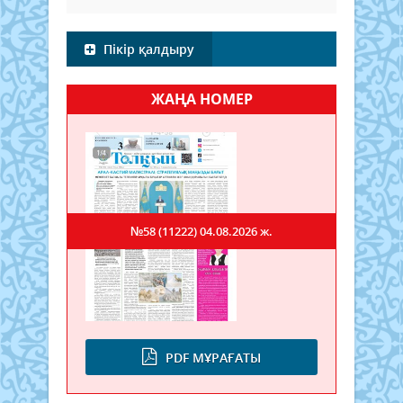
Пікір қалдыру
ЖАҢА НОМЕР
№58 (11222)
04.08.2026 ж.
PDF МҰРАҒАТЫ