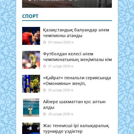
СПОРТ
Қазақстандық балуандар әлем
чемпионы атанды
03 тамыз 2026 ж.
Футболдан келесі әлем
чемпионатының жеңімпазы кім
31 шілде 2026 ж.
«Қайрат» пенальти сериясында
«Омонияны» жеңіп,
30 шілде 2026 ж.
Айзере шахматтан қос алтын
алды
28 шілде 2026 ж.
Жас теннисші ірі халықаралық
турнирде үздіктер