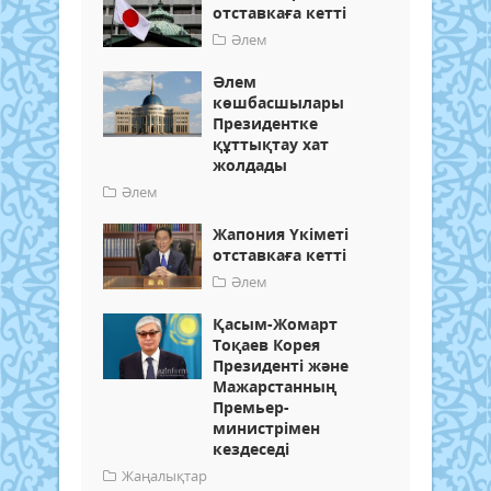
отставкаға кетті
Әлем
Әлем
көшбасшылары
Президентке
құттықтау хат
жолдады
Әлем
Жапония Үкіметі
отставкаға кетті
Әлем
Қасым-Жомарт
Тоқаев Корея
Президенті және
Мажарстанның
Премьер-
министрімен
кездеседі
Жаңалықтар