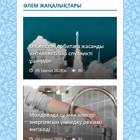
ӘЛЕМ ЖАҢАЛЫҚТАРЫ
Өзбекстан орбитаға жасанды
интеллекті бар спутникті
ұшырды
05 тамыз 2026 ж.
80
Молдовада су мен электр
энергиясын үнемдеу режимі
енгізілді
04 тамыз 2026 ж.
91