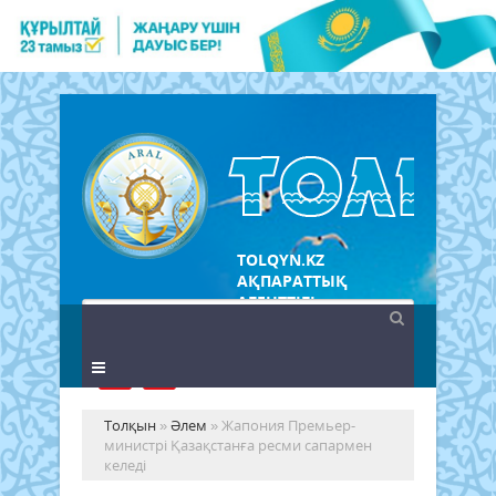
TOLQYN.KZ
АҚПАРАТТЫҚ
АГЕНТТІГІ
Толқын
»
Әлем
» Жапония Премьер-
министрі Қазақстанға ресми сапармен
келеді