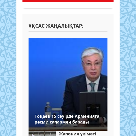
ҰҚСАС ЖАҢАЛЫҚТАР:
Тоқаев 15 сәуірде Арменияға
ресми сапармен барады
Жапония үкіметі