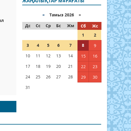
ЖАҢАЛЫҚТАР МҰРАҒАТЫ
«
Тамыз 2026 »
ыл
Дс
Сс
Ср
Бс
Жм
Сб
Жс
1
2
3
4
5
6
7
8
9
10
11
12
13
14
15
16
17
18
19
20
21
22
23
24
25
26
27
28
29
30
31