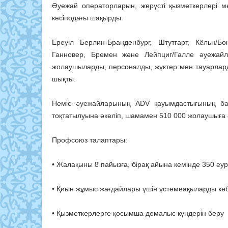
Әуежай операторларын, жерүсті қызметкерлері мен
кәсіподағы шақырды.
Ереуіл Берлин-Бранденбург, Штутгарт, Кёльн/
Ганновер, Бремен және Лейпциг/Галле әуежай
жолаушыларды, персоналды, жүктер мен тауарларды
шықты.
Неміс әуежайларының ADV қауымдастығының бағ
тоқтатылуына әкеліп, шамамен 510 000 жолаушыға ә
Профсоюз талаптары:
• Жалақыны 8 пайызға, бірақ айына кемінде 350 еу
• Қиын жұмыс жағдайлары үшін үстемеақыларды кө
• Қызметкерлерге қосымша демалыс күндерін беру