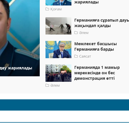
жариялады
Қоғам
Германияға сұрапыл дау
жақындап қалды
Әлем
Мемлекет басшысы
Германияға барды
Саясат
Германияда 1 мамыр
деу жариялады
мерекесінде он бес
демонстрация өтті
Әлем