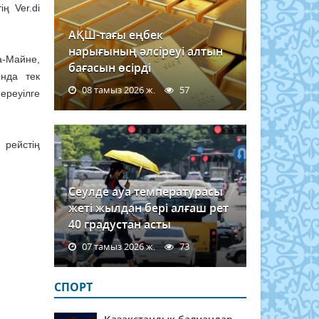
ң Ver.di
АҚШ-тағы еңбек
нарығының әлсіреуі алтын
а-Майне,
бағасын өсірді
нда тек
08 тамыз 2026 ж.
57
ереуілге
 рейстің
Сеулде ауа температурасы
жеті жылдан бері алғаш рет
40 градустан асты
07 тамыз 2026 ж.
73
СПОРТ