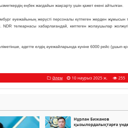
ызметкердің еңбек жағдайын жақсарту үшін қажет екені айтылған.
Гамбург әуежайының жерүсті персоналы күтпеген жерден жұмысын т
 NDR телеарнасы хабарлағандай, көптеген жолаушылар жолжүгін
ліметінше, әдетте елдің әуежайларында күніне 6000 рейс (ұшып-қо
Әлем
10 наурыз 2025 ж.
255
Нұрлан Бижанов
қызылордалықтарға үнд