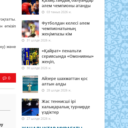
Қазақстандық балуандар
әлем чемпионы атанды
03 тамыз 2026 ж.
оқтатты.
Футболдан келесі әлем
 өткізіп
чемпионатының
жеңімпазы кім
31 шілде 2026 ж.
ну) және
«Қайрат» пенальти
сериясында «Омонияны»
жеңіп,
30 шілде 2026 ж.
0
Айзере шахматтан қос
алтын алды
28 шілде 2026 ж.
Жас теннисші ірі
халықаралық турнирде
үздіктер
27 шілде 2026 ж.
еу