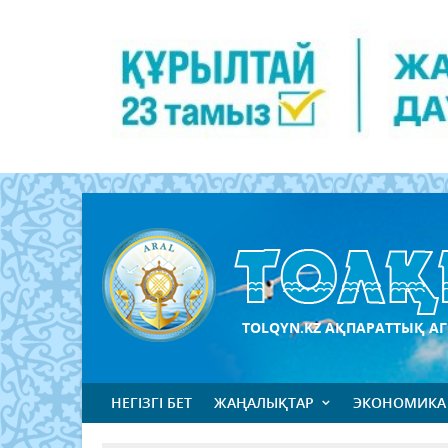
TOLQYN.KZ АҚПАРАТТЫҚ АГ
НЕГІЗГІ БЕТ
ЖАҢАЛЫҚТАР
ЭКОНОМИКА