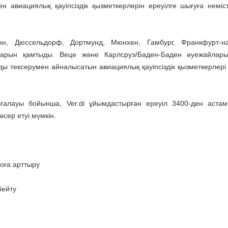
 авиациялық қауіпсіздік қызметкерлерін ереуілге шығуға немісті
Бонн, Дюссельдорф, Дортмунд, Мюнхен, Гамбург, Франкфурт-н
ларын қамтыды. Веце және Карлсруэ/Баден-Баден әуежайлары
 тексерумен айналысатын авиациялық қауіпсіздік қызметкерлері 
алауы бойынша, Ver.di ұйымдастырған ереуіл 3400-ден астам
сер етуі мүмкін.
роға арттыру
бейту