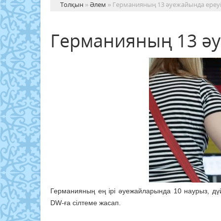
Толқын
»
Әлем
» Германияның 13 әуежайында ереуі
Германияның 13 әу
Германияның ең ірі әуежайларында 10 наурыз, дүй
DW-ға сілтеме жасап.