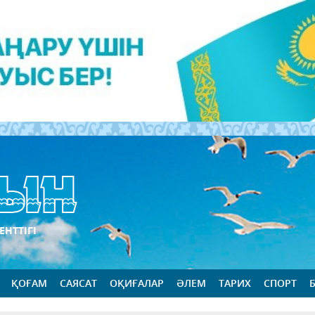
ЕНТТІГІ
ҚОҒАМ
САЯСАТ
ОҚИҒАЛАР
ӘЛЕМ
ТАРИХ
СПОРТ