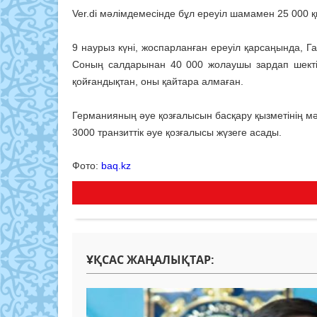
Ver.di мәлімдемесінде бұл ереуіл шамамен 25 000 қ
9 наурыз күні, жоспарланған ереуіл қарсаңында, 
Соның салдарынан 40 000 жолаушы зардап шекті.
қойғандықтан, оны қайтара алмаған.
Германияның әуе қозғалысын басқару қызметінің мә
3000 транзиттік әуе қозғалысы жүзеге асады.
Фото:
baq.kz
ҰҚСАС ЖАҢАЛЫҚТАР: