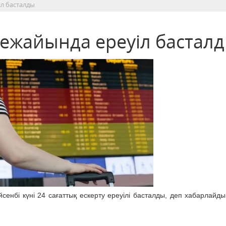
л басталды
ежайында ереуіл бастал
сенбі күні 24 сағаттық ескерту ереуілі басталды, деп хабарлайд