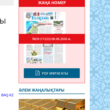
ЖАҢА НОМЕР
ды
№59 (11223)
08.08.2026 ж.
PDF МҰРАҒАТЫ
ӘЛЕМ ЖАҢАЛЫҚТАРЫ
ы
BAQ.KZ