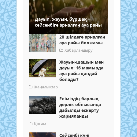
Дауыл, жауын, бұршақ –
сейсенбіге арналған ауа райы
20 шілдеге арналған
ауа райы болжамы
Хабарландыру
Жауын-шашын мен
дауыл: 16 мамырда
ауа райы қандай
болады?
Жаңалықтар
Еліміздің барлық
дерлік облысында
дабылды ескерту
жарияланды
Қоғам
Сейсенбі күні