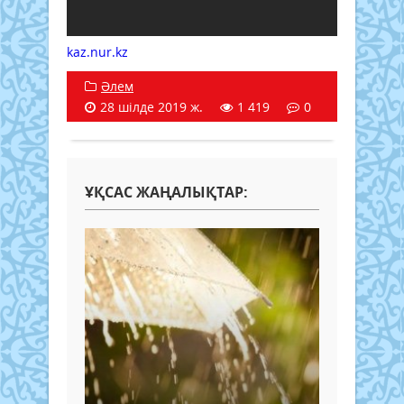
kaz.nur.kz
Әлем
28 шілде 2019 ж.
1 419
0
ҰҚСАС ЖАҢАЛЫҚТАР: