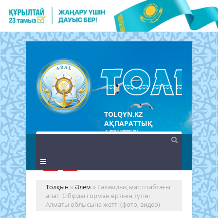
TOLQYN.KZ
АҚПАРАТТЫҚ
АГЕНТТІГІ
Толқын
»
Әлем
» Ғаламдық масштабтағы
апат: Сібірдегі орман өртінің түтіні
Алматы облысына жетті (фото, видео)