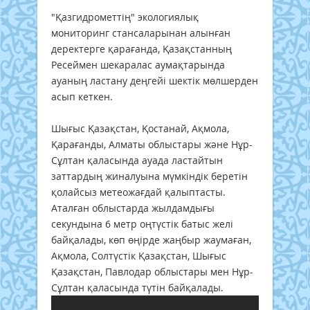
"Қазгидрометтің" экологиялық
мониторинг стансаларынан алынған
деректерге қарағанда, Қазақстанның
Ресеймен шекаралас аумақтарында
ауаның ластану деңгейі шектік мөлшерден
асып кеткен.
Шығыс Қазақстан, Қостанай, Ақмола,
Қарағанды, Алматы облыстары және Нұр-
Сұлтан қаласында ауада ластайтын
заттардың жиналуына мүмкіндік беретін
қолайсыз метеожағдай қалыптасты.
Аталған облыстарда жылдамдығы
секундына 6 метр оңтүстік батыс желі
байқалады, көп өңірде жаңбыр жаумаған,
Ақмола, Солтүстік Қазақстан, Шығыс
Қазақстан, Павлодар облыстары мен Нұр-
Сұлтан қаласында түтін байқалады.