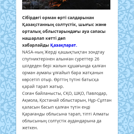
Сібірдегі орман өрті салдарынан
Қазақстанның солтүстік, шығыс және
орталық облыстарындағы ауа сапасы
нашарлап кетті деп
хабарлайды
Қазақпарат.
NASA-ның Жерді қашықтықтан зондтау
спутниктерінен алынған суреттер 26
шілдеден бері жалын құшағында қалған
орман аумағы ұлғайып бара жатқанын
көрсетіп отыр. Өрттің түтіні батысқа
қарай тарап жатыр.
Соған байланысты, СҚО, ШҚО, Павлодар,
Ақмола, Қостанай облыстарын, Нұр-Сұлтан
қаласын басып қалған түтін енді
Қарағанды облысына тарап, тіпті Алматы
облысының солтүстік аудандарына да
жеткен.