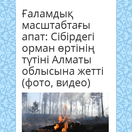
Ғаламдық
масштабтағы
апат: Сібірдегі
орман өртінің
түтіні Алматы
облысына жетті
(фото, видео)