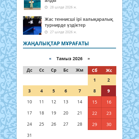
алды
28 шілде 2026 ж.
Жас теннисші ірі халықаралық
турнирде үздіктер
27 шілде 2026 ж.
ЖАҢАЛЫҚТАР МҰРАҒАТЫ
«
Тамыз 2026 »
Дс
Сс
Ср
Бс
Жм
Сб
Жс
1
2
3
4
5
6
7
8
9
10
11
12
13
14
15
16
17
18
19
20
21
22
23
24
25
26
27
28
29
30
31