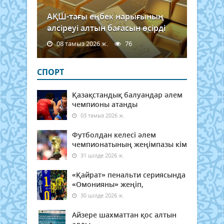
АҚШ-тағы еңбек нарығының
әлсіреуі алтын бағасын өсірді
08 тамыз 2026 ж.
76
СПОРТ
Қазақстандық балуандар әлем
чемпионы атанды
03 тамыз 2026 ж.
Футболдан келесі әлем
чемпионатының жеңімпазы кім
31 шілде 2026 ж.
«Қайрат» пенальти сериясында
«Омонияны» жеңіп,
30 шілде 2026 ж.
Айзере шахматтан қос алтын