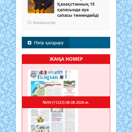
Қазақстанның 15
қаласында ауа
сапасы төмендейді
Жаңалықтар
Пікір қалдыру
ЖАҢА НОМЕР
№59 (11223)
08.08.2026 ж.