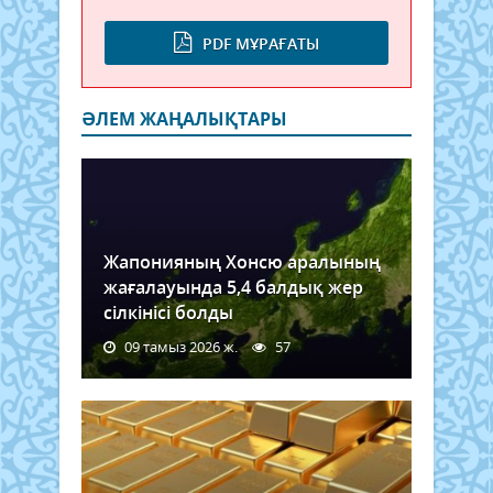
PDF МҰРАҒАТЫ
ӘЛЕМ ЖАҢАЛЫҚТАРЫ
Жапонияның Хонсю аралының
жағалауында 5,4 балдық жер
сілкінісі болды
09 тамыз 2026 ж.
57