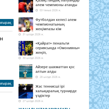
Қазақстандық балуандар
әлем чемпионы атанды
03 тамыз 2026 ж.
Футболдан келесі әлем
ығырақ
чемпионатының
жеңімпазы кім
31 шілде 2026 ж.
ан
«Қайрат» пенальти
сериясында «Омонияны»
жеңіп,
30 шілде 2026 ж.
Айзере шахматтан қос
алтын алды
28 шілде 2026 ж.
ығырақ
Жас теннисші ірі
халықаралық турнирде
үздіктер
27 шілде 2026 ж.