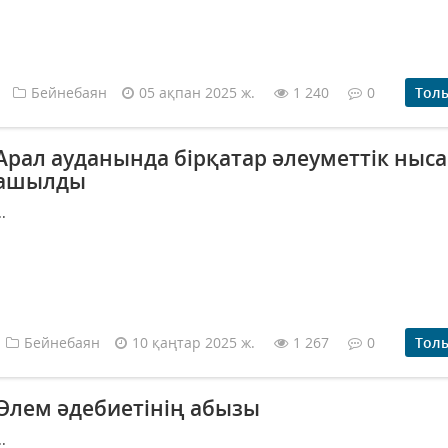
Бейнебаян
05 ақпан 2025 ж.
1 240
0
Тол
Арал ауданында бірқатар әлеуметтік ныс
ашылды
..
Бейнебаян
10 қаңтар 2025 ж.
1 267
0
Тол
Әлем әдебиетінің абызы
..