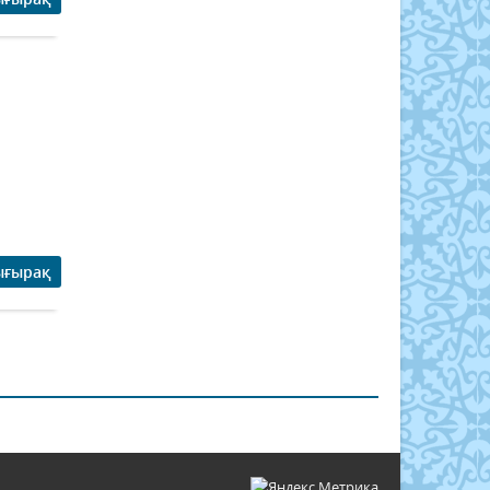
ығырақ