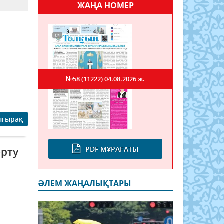
ЖАҢА НОМЕР
№58 (11222)
04.08.2026 ж.
ығырақ
PDF МҰРАҒАТЫ
ерту
ӘЛЕМ ЖАҢАЛЫҚТАРЫ