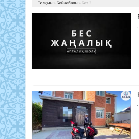
Толқын
»
Бейнебаян
» Бет 2
.
.