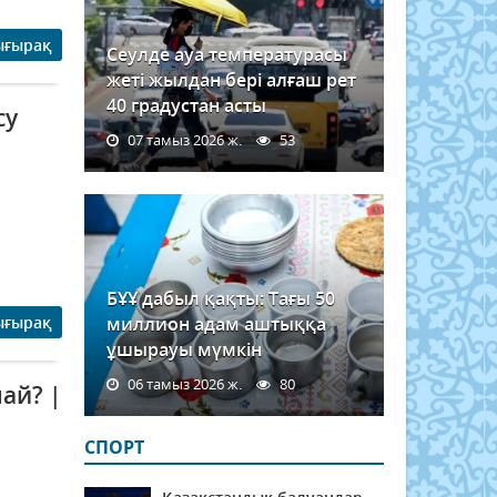
ығырақ
Сеулде ауа температурасы
жеті жылдан бері алғаш рет
40 градустан асты
су
07 тамыз 2026 ж.
53
БҰҰ дабыл қақты: Тағы 50
ығырақ
миллион адам аштыққа
ұшырауы мүмкін
06 тамыз 2026 ж.
80
ай? |
СПОРТ