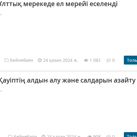
Ұлттық мерекеде ел мерейі еселенді
..
Бейнебаян
24 қазан 2024 ж.
1 082
0
Тол
Қауіптің алдын алу және салдарын азайту
..
Бейнебаян
24 қазан 2024 ж.
908
0
Тол