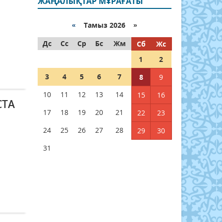
ЖАҢАЛЫҚТАР МҰРАҒАТЫ
«
Тамыз 2026 »
Дс
Сс
Ср
Бс
Жм
Сб
Жс
1
2
3
4
5
6
7
8
9
10
11
12
13
14
15
16
СТА
17
18
19
20
21
22
23
24
25
26
27
28
29
30
31