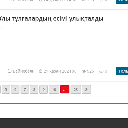
Ұлы тұлғалардың есімі ұлықталды
..
Бейнебаян
21 қазан 2024 ж.
926
0
Тол
...
5
6
7
8
9
10
23