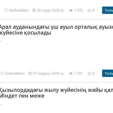
Бейнебаян
28 сәуір 2025 ж.
1 072
0
Тол
Арал ауданындағы үш ауыл орталық ауыз
жүйесіне қосылады
..
Бейнебаян
07 наурыз 2025 ж.
1 281
0
Тол
Қызылордадағы жылу жүйесінің жайы қал
Міндет пен меже
..