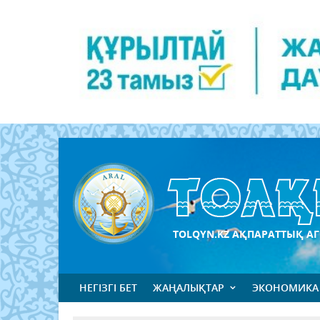
TOLQYN.KZ АҚПАРАТТЫҚ АГ
НЕГІЗГІ БЕТ
ЖАҢАЛЫҚТАР
ЭКОНОМИКА