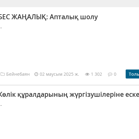
БЕС ЖАҢАЛЫҚ: Апталық шолу
..
Бейнебаян
02 маусым 2025 ж.
1 302
0
Тол
Көлік құралдарының жүргізушілеріне еск
..