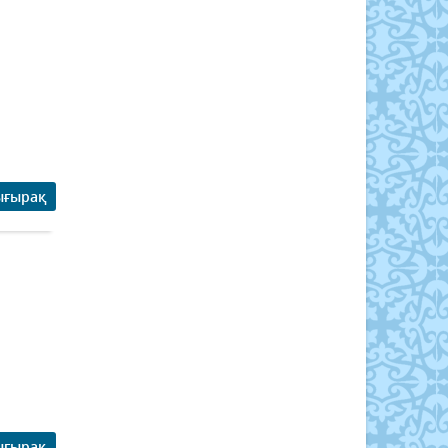
ығырақ
ығырақ