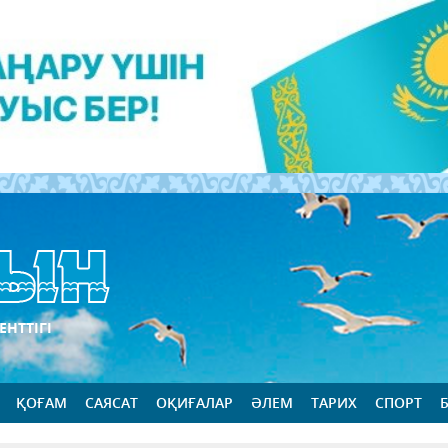
ЕНТТІГІ
ҚОҒАМ
САЯСАТ
ОҚИҒАЛАР
ӘЛЕМ
ТАРИХ
СПОРТ