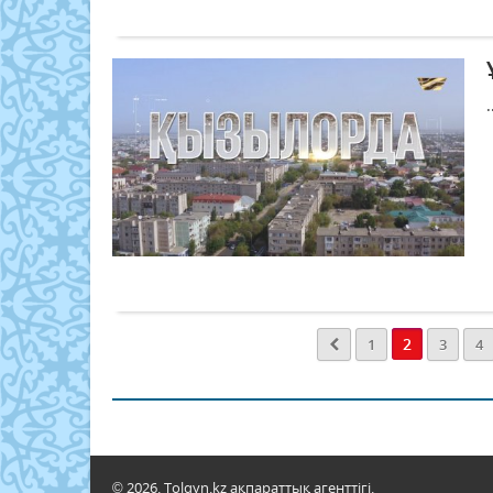
.
2
1
3
4
© 2026. Tolqyn.kz ақпараттық агенттігі.