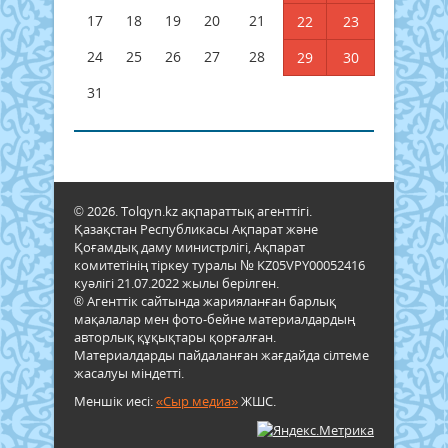
17
18
19
20
21
22
23
24
25
26
27
28
29
30
31
© 2026. Tolqyn.kz ақпараттық агенттігі.
Қазақстан Республикасы Ақпарат және
Қоғамдық даму министрлігі, Ақпарат
комитетінің тіркеу туралы № KZ05VPY00052416
куәлігі 21.07.2022 жылы берілген.
® Агенттік сайтында жарияланған барлық
мақалалар мен фото-бейне материалдардың
авторлық құқықтары қорғалған.
Материалдарды пайдаланған жағдайда сілтеме
жасалуы міндетті.
Меншік иесі:
«Сыр медиа»
ЖШС.