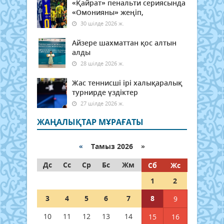
«Қайрат» пенальти сериясында
«Омонияны» жеңіп,
30 шілде 2026 ж.
Айзере шахматтан қос алтын
алды
28 шілде 2026 ж.
Жас теннисші ірі халықаралық
турнирде үздіктер
27 шілде 2026 ж.
ЖАҢАЛЫҚТАР МҰРАҒАТЫ
«
Тамыз 2026 »
Дс
Сс
Ср
Бс
Жм
Сб
Жс
1
2
3
4
5
6
7
8
9
10
11
12
13
14
15
16