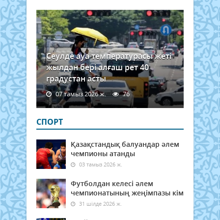
Сеулде ауа температурасы жеті
жылдан бері алғаш рет 40
градустан асты
07 тамыз 2026 ж.
76
СПОРТ
Қазақстандық балуандар әлем
чемпионы атанды
03 тамыз 2026 ж.
Футболдан келесі әлем
чемпионатының жеңімпазы кім
31 шілде 2026 ж.