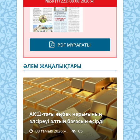
№59 (11223)
08.08.2026 ж.
PDF МҰРАҒАТЫ
ӘЛЕМ ЖАҢАЛЫҚТАРЫ
АҚШ-тағы еңбек нарығының
әлсіреуі алтын бағасын өсірді
08 тамыз 2026 ж.
65