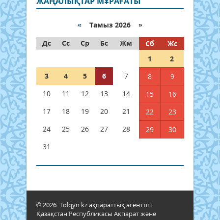
ЖАҢАЛЫҚТАР МҰРАҒАТЫ
«
Тамыз 2026 »
Дс
Сс
Ср
Бс
Жм
Сб
Жс
1
2
3
4
5
6
7
8
9
10
11
12
13
14
15
16
17
18
19
20
21
22
23
24
25
26
27
28
29
30
31
© 2026. Tolqyn.kz ақпараттық агенттігі.
Қазақстан Республикасы Ақпарат және