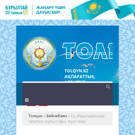
TOLQYN.KZ
АҚПАРАТТЫҚ
АГЕНТТІГІ
Толқын
»
Бейнебаян
» Су айдындарында
тазалық жұмыстары жүргізілді