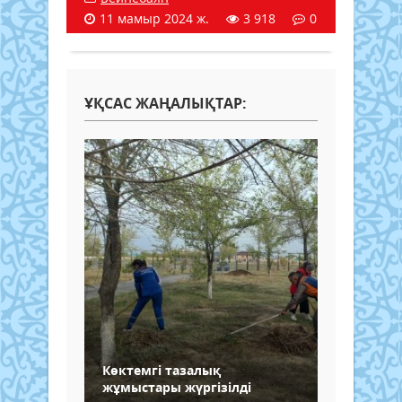
11 мамыр 2024 ж.
3 918
0
ҰҚСАС ЖАҢАЛЫҚТАР:
Көктемгі тазалық
жұмыстары жүргізілді