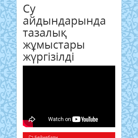
Су
айдындарында
тазалық
жұмыстары
жүргізілді
Бейнебаян