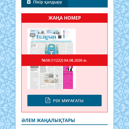
Пікір қалдыру
ЖАҢА НОМЕР
№58 (11222)
04.08.2026 ж.
PDF МҰРАҒАТЫ
ӘЛЕМ ЖАҢАЛЫҚТАРЫ