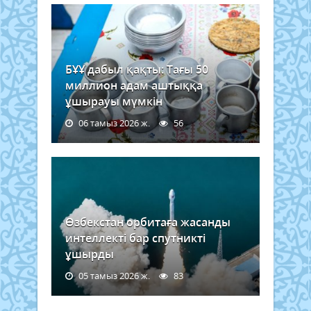
БҰҰ дабыл қақты: Тағы 50
миллион адам аштыққа
ұшырауы мүмкін
06 тамыз 2026 ж.
56
Өзбекстан орбитаға жасанды
интеллекті бар спутникті
ұшырды
05 тамыз 2026 ж.
83