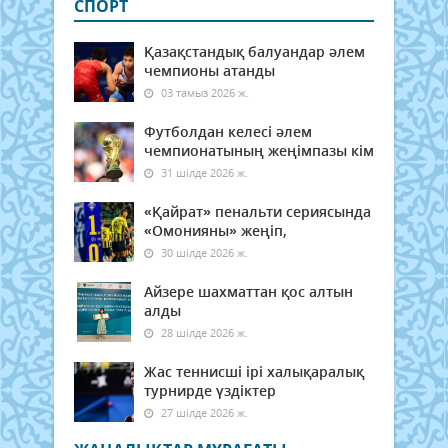
СПОРТ
Қазақстандық балуандар әлем
чемпионы атанды
03 тамыз 2026 ж.
Футболдан келесі әлем
чемпионатының жеңімпазы кім
31 шілде 2026 ж.
«Қайрат» пенальти сериясында
«Омонияны» жеңіп,
30 шілде 2026 ж.
Айзере шахматтан қос алтын
алды
28 шілде 2026 ж.
Жас теннисші ірі халықаралық
турнирде үздіктер
27 шілде 2026 ж.