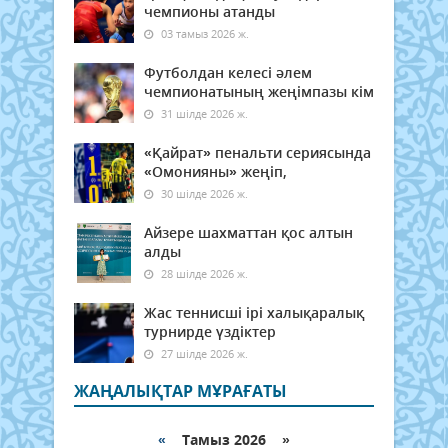
чемпионы атанды
03 тамыз 2026 ж.
Футболдан келесі әлем
чемпионатының жеңімпазы кім
31 шілде 2026 ж.
«Қайрат» пенальти сериясында
«Омонияны» жеңіп,
30 шілде 2026 ж.
Айзере шахматтан қос алтын
алды
28 шілде 2026 ж.
Жас теннисші ірі халықаралық
турнирде үздіктер
27 шілде 2026 ж.
ЖАҢАЛЫҚТАР МҰРАҒАТЫ
«
Тамыз 2026 »