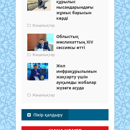
құрылыс
нысандарындағы
жұмыс барысын
көрді
Жаңалықтар
Облыстық
мәслихаттың XIV
сессиясы өтті
Жаңалықтар
Жол
инфрақұрылымын
жақсарту үшін
ауқымды жобалар
жүзеге асуда
Жаңалықтар
Пікір қалдыру