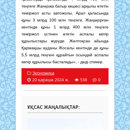
теңгеге Жанқожа батыр көшесі арқылы өтетін
теміржол асты автожолы, Арал қаласында
құны 3 млрд 100 млн теңгеге, Жаңақорған
кентінде құны 1 млрд 400 млн теңгеге
теміржол үстінен өтетін аспалы көпір
құрылыстары жүруде. Желтоқсан айында
Қармақшы ауданы Жосалы кентінде де құны
5,5 млрд теңгені құрайтын осындай аспалы
көпір құрылысы басталады», - деді спикер.
Экономика
20 қараша 2024 ж.
538
0
ҰҚСАС ЖАҢАЛЫҚТАР: