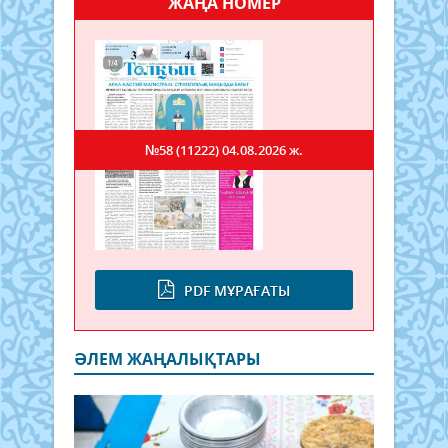
ЖАҢА НОМЕР
№58 (11222)
04.08.2026 ж.
PDF МҰРАҒАТЫ
ӘЛЕМ ЖАҢАЛЫҚТАРЫ