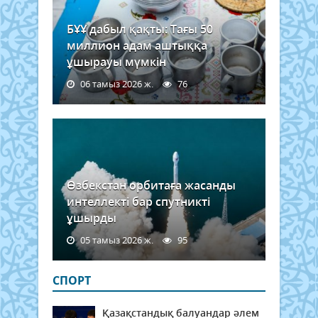
БҰҰ дабыл қақты: Тағы 50
миллион адам аштыққа
ұшырауы мүмкін
06 тамыз 2026 ж.
76
Өзбекстан орбитаға жасанды
интеллекті бар спутникті
ұшырды
05 тамыз 2026 ж.
95
СПОРТ
Қазақстандық балуандар әлем