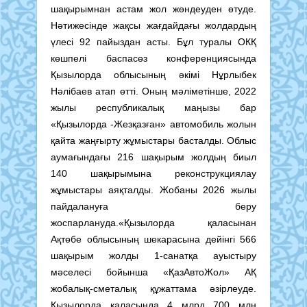
шақырымнан астам жол жөндеуден өтуде.
Нәтижесінде жақсы жағдайдағы жолдардың
үлесі 92 пайыздан асты. Бұл туралы ОКҚ
көшпелі баспасөз конференциясында
Қызылорда облысының әкімі Нұрлыбек
Нәлібаев атап өтті. Оның мәліметінше, 2022
жылы республикалық маңызы бар
«Қызылорда -Жезқазған» автомобиль жолын
қайта жаңғырту жұмыстары басталды. Облыс
аумағындағы 216 шақырым жолдың биыл
140 шақырымына реконструкциялау
жұмыстары аяқталды. Жобаны 2026 жылы
пайдалануға беру
жоспарлануда.«Қызылорда қаласынан
Ақтөбе облысының шекарасына дейінгі 566
шақырым жолды 1-санатқа ауыстыру
мәселесі бойынша «ҚазАвтоЖол» АҚ
жобалық-сметалық құжаттама әзірлеуде.
Қызылорда қаласында 4 млрд 700 млн