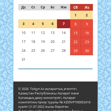
Дс
Сс
Ср
Бс
Жм
Сб
Жс
1
2
3
4
5
6
7
8
9
10
11
12
13
14
15
16
17
18
19
20
21
22
23
24
25
26
27
28
29
30
31
© 2026. Tolqyn.kz ақпараттық агенттігі.
Қазақстан Республикасы Ақпарат және
Қоғамдық даму министрлігі, Ақпарат
комитетінің тіркеу туралы № KZ05VPY00052416
куәлігі 21.07.2022 жылы берілген.
® Агенттік сайтында жарияланған барлық