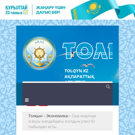
TOLQYN.KZ
АҚПАРАТТЫҚ
АГЕНТТІГІ
Толқын
»
Экономика
» Сыр өңірінде
жақсы жағдайдағы жолдың үлесі 92
пайыздан асты