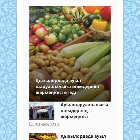
Қызылордада ауыл
шаруашылығы өнімдерінің
жәрмеңкесі өтеді
Ауылшаруашылығы
өнімдерінің
жәрмеңкесі
Жаңалықтар
Қызылордада ауыл