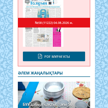
№58 (11222)
04.08.2026 ж.
PDF МҰРАҒАТЫ
ӘЛЕМ ЖАҢАЛЫҚТАРЫ
БҰҰ дабыл қақты: Тағы 50