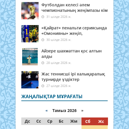
Футболдан келесі әлем
чемпионатының жеңімпазы кім
31 шілде 2026 ж.
«Қайрат» пенальти сериясында
«Омонияны» жеңіп,
30 шілде 2026 ж.
Айзере шахматтан қос алтын
алды
28 шілде 2026 ж.
Жас теннисші ірі халықаралық
турнирде үздіктер
27 шілде 2026 ж.
ЖАҢАЛЫҚТАР МҰРАҒАТЫ
«
Тамыз 2026 »
Дс
Сс
Ср
Бс
Жм
Сб
Жс