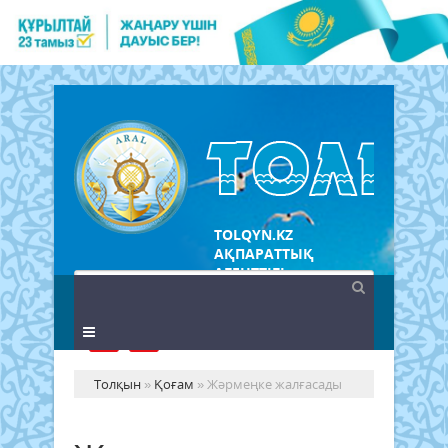
TOLQYN.KZ
АҚПАРАТТЫҚ
АГЕНТТІГІ
Толқын
»
Қоғам
» Жәрмеңке жалғасады