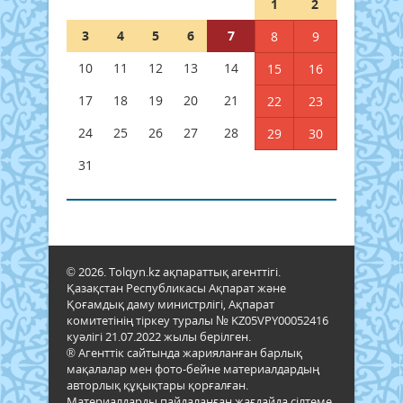
1
2
3
4
5
6
7
8
9
10
11
12
13
14
15
16
17
18
19
20
21
22
23
24
25
26
27
28
29
30
31
© 2026. Tolqyn.kz ақпараттық агенттігі.
Қазақстан Республикасы Ақпарат және
Қоғамдық даму министрлігі, Ақпарат
комитетінің тіркеу туралы № KZ05VPY00052416
куәлігі 21.07.2022 жылы берілген.
® Агенттік сайтында жарияланған барлық
мақалалар мен фото-бейне материалдардың
авторлық құқықтары қорғалған.
Материалдарды пайдаланған жағдайда сілтеме