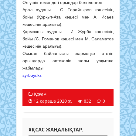
Ол үшін төмендегі орындар белгіленген:
Арал ауданы – С. Торайғыров көшесінің
бойы (Қорқыт-Ата көшесі мен А. Исаев
көшесінің аралығы);
Қармақшы ауданы – И. Журба көшесінің
бойы (С. Романов көшесі мен М. Саламатов
көшесінің аралығы).
Осыған байланысты жәрмеңке өтетін
орындарда автокөлік жолы уақытша
жабылады.
syrboyi.kz
Қоғам
12 қараша 2020 ж.
832
0
ҰҚСАС ЖАҢАЛЫҚТАР: