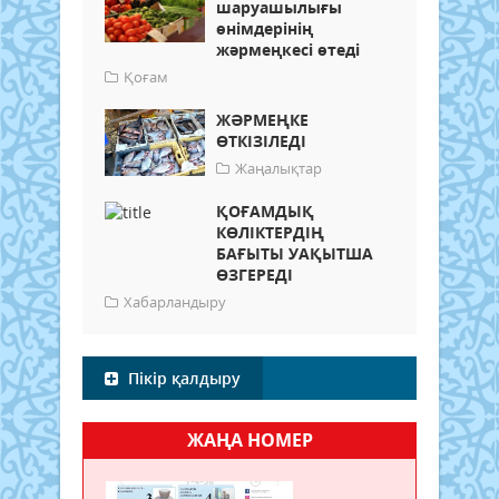
шаруашылығы
өнімдерінің
жәрмеңкесі өтеді
Қоғам
ЖӘРМЕҢКЕ
ӨТКІЗІЛЕДІ
Жаңалықтар
ҚОҒАМДЫҚ
КӨЛІКТЕРДІҢ
БАҒЫТЫ УАҚЫТША
ӨЗГЕРЕДІ
Хабарландыру
Пікір қалдыру
ЖАҢА НОМЕР