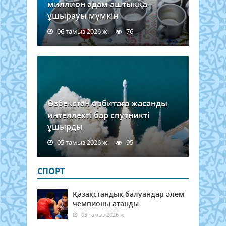
миллион адам аштыққа
ұшырауы мүмкін
06 тамыз 2026 ж.
76
Өзбекстан орбитаға жасанды
интеллекті бар спутникті
ұшырды
05 тамыз 2026 ж.
95
СПОРТ
Қазақстандық балуандар әлем
чемпионы атанды
03 тамыз 2026 ж.