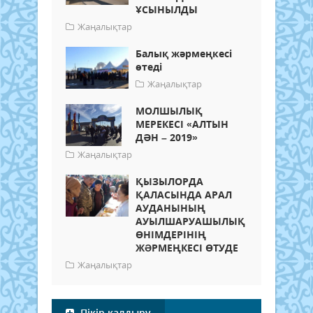
ҰСЫНЫЛДЫ
Жаңалықтар
Балық жәрмеңкесі
өтеді
Жаңалықтар
МОЛШЫЛЫҚ
МЕРЕКЕСІ «АЛТЫН
ДӘН – 2019»
Жаңалықтар
ҚЫЗЫЛОРДА
ҚАЛАСЫНДА АРАЛ
АУДАНЫНЫҢ
АУЫЛШАРУАШЫЛЫҚ
ӨНІМДЕРІНІҢ
ЖƏРМЕҢКЕСІ ӨТУДЕ
Жаңалықтар
Пікір қалдыру