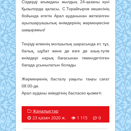
Сіздерді ағымдағы жылдың 24-қазаны күні
Қызылорда қаласы, С.Торайғыров көшесінің
бойында өтетін Арал ауданынан жеткізілген
ауылшаруашылық өнімдерінің жəрмеңкесіне
шақырамыз!
Теңізді өлкенің молшылық шарасында ет, тұз,
балық, шұбат жəне де өзге де азық-түлік
өнімдері нарық бағасынан төмендетілген
бағада ұсынылатын болады.
Жəрмеңкенің басталу уақыты таңғы сағат
08:00-де.
Арал ауданы әкімдігінің баспасөз қызметі.
Жаңалықтар
23 қазан 2020 ж.
1 115
0