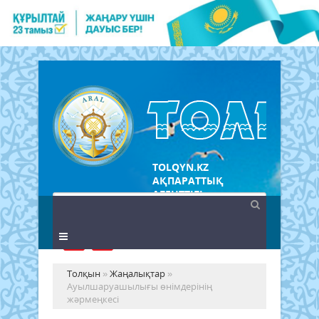
TOLQYN.KZ
АҚПАРАТТЫҚ
АГЕНТТІГІ
Толқын
»
Жаңалықтар
»
Ауылшаруашылығы өнімдерінің
жәрмеңкесі