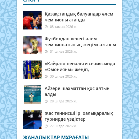
Қазақстандық балуандар әлем
чемпионы атанды
03 тамыз 2026 ж.
Футболдан келесі әлем
чемпионатының жеңімпазы кім
31 шілде 2026 ж.
«Қайрат» пенальти сериясында
«Омонияны» жеңіп,
30 шілде 2026 ж.
Айзере шахматтан қос алтын
алды
28 шілде 2026 ж.
Жас теннисші ірі халықаралық
турнирде үздіктер
27 шілде 2026 ж.
ЖАҢАЛЫҚТАР МҰРАҒАТЫ