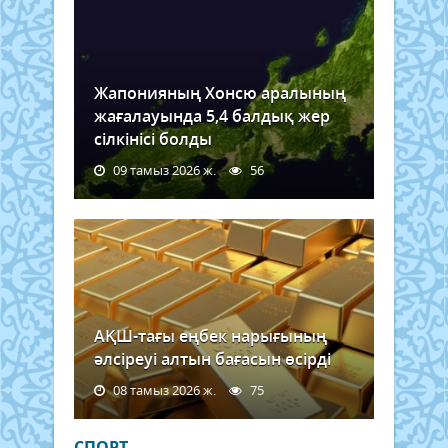
Жапонияның Хонсю аралының
жағалауында 5,4 балдық жер
сілкінісі болды
09 тамыз 2026 ж.
56
АҚШ-тағы еңбек нарығының
әлсіреуі алтын бағасын өсірді
08 тамыз 2026 ж.
75
СПОРТ