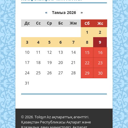
«
Тамыз 2026 »
Дс
Сс
Ср
Бс
Жм
Сб
Жс
1
2
3
4
5
6
7
8
9
10
11
12
13
14
15
16
17
18
19
20
21
22
23
24
25
26
27
28
29
30
31
© 2026. Tolqyn.kz ақпараттық агенттігі.
Қазақстан Республикасы Ақпарат және
Қоғамдық даму министрлігі, Ақпарат