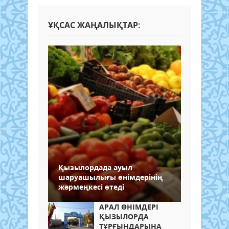
ҰҚСАС ЖАҢАЛЫҚТАР:
Қызылордада ауыл
шаруашылығы өнімдерінің
жәрмеңкесі өтеді
АРАЛ ӨНІМДЕРІ
ҚЫЗЫЛОРДА
ТҰРҒЫНДАРЫНА