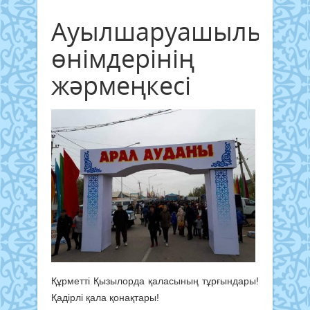
Ауылшаруашылығы
өнімдерінің
жәрмеңкесі
Құрметті Қызылорда қаласының тұрғындары!
Қадірлі қала қонақтары!