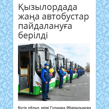
Қызылордада
жаңа автобустар
пайдалануға
берілді
Бүгін облыс әкімі Гүлшара Әбдіқалықова