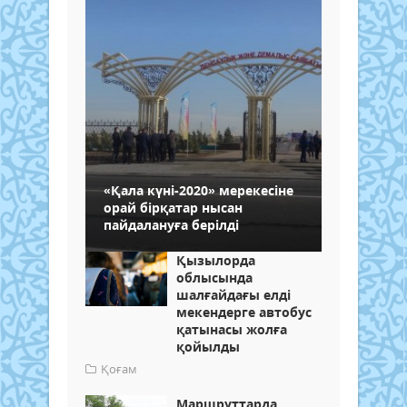
«Қала күні-2020» мерекесіне
орай бірқатар нысан
пайдалануға берілді
Қызылорда
облысында
шалғайдағы елді
мекендерге автобус
қатынасы жолға
қойылды
Қоғам
Маршруттарда