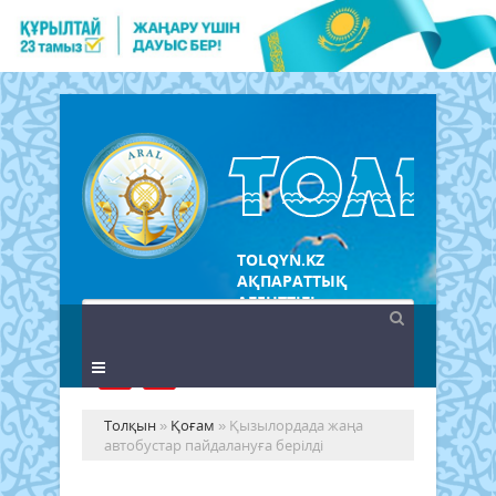
TOLQYN.KZ
АҚПАРАТТЫҚ
АГЕНТТІГІ
Толқын
»
Қоғам
» Қызылордада жаңа
автобустар пайдалануға берілді