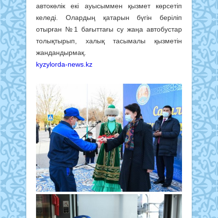
автокөлік екі ауысыммен қызмет көрсетіп
келеді. Олардың қатарын бүгін беріліп
отырған №1 бағыттағы су жаңа автобустар
толықтырып, халық тасымалы қызметін
жандандырмақ.
kyzylorda-news.kz