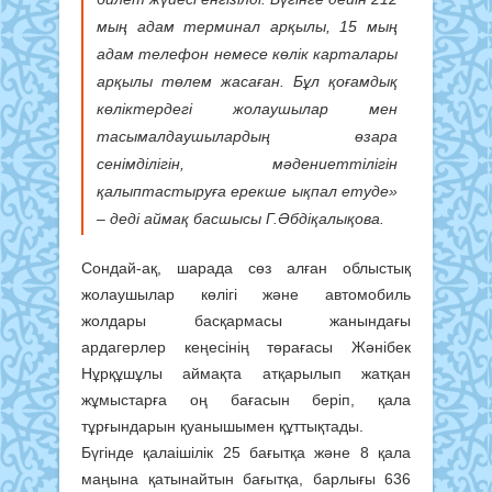
мың адам терминал арқылы, 15 мың
адам телефон немесе көлік карталары
арқылы төлем жасаған. Бұл қоғамдық
көліктердегі жолаушылар мен
тасымалдаушылардың өзара
сенімділігін, мәдениеттілігін
қалыптастыруға ерекше ықпал етуде»
– деді аймақ басшысы Г.Әбдіқалықова.
Сондай-ақ, шарада сөз алған облыстық
жолаушылар көлігі және автомобиль
жолдары басқармасы жанындағы
ардагерлер кеңесінің төрағасы Жәнібек
Нұрқұшұлы аймақта атқарылып жатқан
жұмыстарға оң бағасын беріп, қала
тұрғындарын қуанышымен құттықтады.
Бүгінде қалаішілік 25 бағытқа және 8 қала
маңына қатынайтын бағытқа, барлығы 636