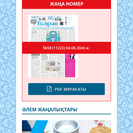
ЖАҢА НОМЕР
№58 (11222)
04.08.2026 ж.
PDF МҰРАҒАТЫ
ӘЛЕМ ЖАҢАЛЫҚТАРЫ