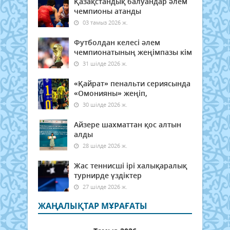
Қазақстандық балуандар әлем
чемпионы атанды
03 тамыз 2026 ж.
Футболдан келесі әлем
чемпионатының жеңімпазы кім
31 шілде 2026 ж.
«Қайрат» пенальти сериясында
«Омонияны» жеңіп,
30 шілде 2026 ж.
Айзере шахматтан қос алтын
алды
28 шілде 2026 ж.
Жас теннисші ірі халықаралық
турнирде үздіктер
27 шілде 2026 ж.
ЖАҢАЛЫҚТАР МҰРАҒАТЫ