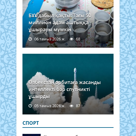
БҰҰ дабыл қақты: Тағы 50
миллион адам аштыққа
ұшырауы мүмкін
06 тамыз 2026 ж.
68
Өзбекстан орбитаға жасанды
интеллекті бар спутникті
ұшырды
05 тамыз 2026 ж.
87
СПОРТ