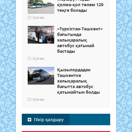
қолма-қол төлем 120
теңге болады
Қоғам
«Түркістан-Ташкент»
бағытында
халықаралық
автобус қатынай
бастады
Қоғам
Қызылордадан
Ташкентке
халықаралық
бағытта автобус
қатынайтын болды
Қоғам
Пікір қалдыру