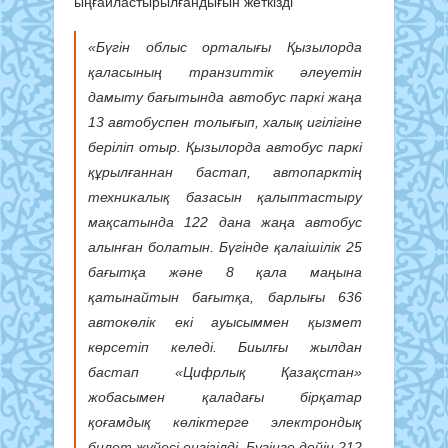
ыңғайластырылғандығын жеткізді
«Бүгін облыс орталығы Қызылорда
қаласының транзиттік әлеуетін
дамыту бағытында автобус паркі жаңа
13 автобуспен толығып, халық игілігіне
беріліп отыр. Қызылорда автобус паркі
құрылғаннан бастап, автопарктің
техникалық базасын қалыптастыру
мақсатында 122 дана жаңа автобус
алынған болатын. Бүгінде қалаішілік 25
бағытқа және 8 қала маңына
қатынайтын бағытқа, барлығы 636
автокөлік екі ауысыммен қызмет
көрсетіп келеді. Биылғы жылдан
бастап «Цифрлық Қазақстан»
жобасымен қаладағы бірқатар
қоғамдық көліктерге электрондық
билет жүйесі енгізілді. Бүгінге дейін 212