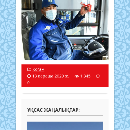
Қоғам
13 қараша 2020 ж.
1 345
0
ҰҚСАС ЖАҢАЛЫҚТАР: