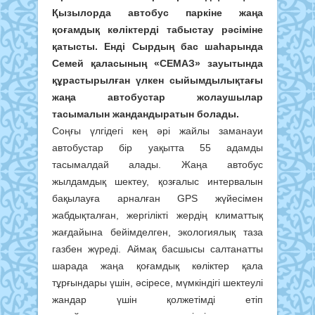
Қызылорда автобус паркіне жаңа
қоғамдық көліктерді табыстау рәсіміне
қатысты. Енді Сырдың бас шаһарында
Семей қаласының «СЕМАЗ» зауытында
құрастырылған үлкен сыйымдылықтағы
жаңа автобустар жолаушылар
тасымалын жандандыратын болады.
Соңғы үлгідегі кең әрі жайлы заманауи
автобустар бір уақытта 55 адамды
тасымалдай алады. Жаңа автобус
жылдамдық шектеу, қозғалыс интервалын
бақылауға арналған GPS жүйесімен
жабдықталған, жергілікті жердің климаттық
жағдайына бейімделген, экологиялық таза
газбен жүреді. Аймақ басшысы салтанатты
шарада жаңа қоғамдық көліктер қала
тұрғындары үшін, әсіресе, мүмкіндігі шектеулі
жандар үшін қолжетімді етіп