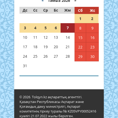
«
Тамыз 2026 »
Дс
Сс
Ср
Бс
Жм
Сб
Жс
1
2
3
4
5
6
7
8
9
10
11
12
13
14
15
16
17
18
19
20
21
22
23
24
25
26
27
28
29
30
31
© 2026. Tolqyn.kz ақпараттық агенттігі.
Қазақстан Республикасы Ақпарат және
Қоғамдық даму министрлігі, Ақпарат
комитетінің тіркеу туралы № KZ05VPY00052416
куәлігі 21.07.2022 жылы берілген.