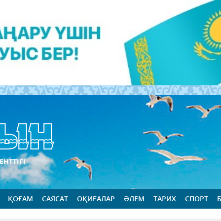
ЕНТТІГІ
ҚОҒАМ
САЯСАТ
ОҚИҒАЛАР
ӘЛЕМ
ТАРИХ
СПОРТ