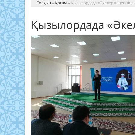
Толқын
»
Қоғам
» Қызылордада «Әкелер кеңесінің» 
Қызылордада «Әкел