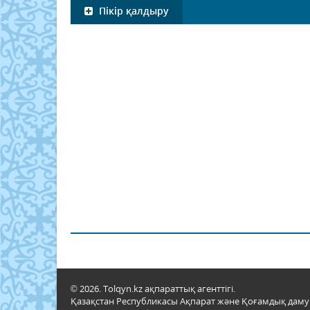
Пікір қалдыру
© 2026. Tolqyn.kz ақпараттық агенттігі.
Қазақстан Республикасы Ақпарат және Қоғамдық даму м