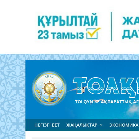
TOLQYN.KZ АҚПАРАТТЫҚ АГ
НЕГІЗГІ БЕТ
ЖАҢАЛЫҚТАР
ЭКОНОМИКА