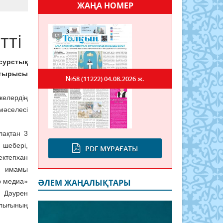
ЖАҢА НОМЕР
тті
урстық
отырысы
№58 (11222)
04.08.2026 ж.
келердің
әселесі
лақтан 3
 шебері,
PDF МҰРАҒАТЫ
ктепхан
с имамы
р медиа»
ӘЛЕМ ЖАҢАЛЫҚТАРЫ
Дәурен
лығының