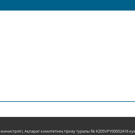
инистрлігі, Ақпарат комитетінің тіркеу туралы № KZ05VPY00052416 куә