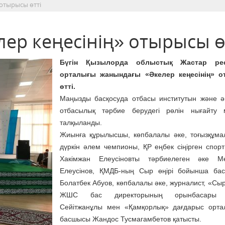
отырысы өтті
ер кеңесінің» отырысы ө
Бүгін Қызылорда облыстық Жастар рес
орталығы жанындағы «Әкелер кеңесінің» 
өтті.
Маңызды басқосуда отбасы институтын және ә
отбасылық тәрбие берудегі рөлін нығайту м
талқыланды.
Жиынға құрылысшы, көпбалалы әке, тоғызқұма
дүркін әлем чемпионы, ҚР еңбек сіңірген спорт
Хакімжан Елеусіновты тәрбиелеген әке Ме
Елеусінов, ҚМДБ-ның Сыр өңірі бойынша ба
Болатбек Абуов, көпбалалы әке, журналист, «Сы
ЖШС бас директорының орынбасары 
Сейітжанұлы мен «Қамқорлық» дағдарыс орта
басшысы Жандос Тусмагамбетов қатысты.