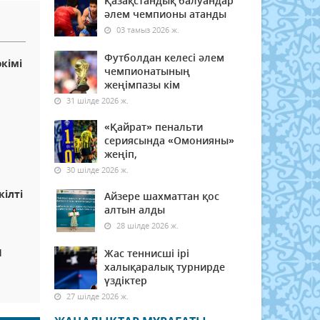
Қазақстандық балуандар
әлем чемпионы атанды
03 тамыз 2026 ж.
Футболдан келесі әлем
кімі
чемпионатының
жеңімпазы кім
31 шілде 2026 ж.
«Қайрат» пенальти
сериясында «Омонияны»
жеңіп,
30 шілде 2026 ж.
кілті
Айзере шахматтан қос
алтын алды
28 шілде 2026 ж.
Ы
Жас теннисші ірі
халықаралық турнирде
үздіктер
27 шілде 2026 ж.