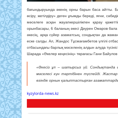
бағындыруында әкенің орны барын баса айтты. Бас
өсіру, жетілдіру» деген ұғымды береді, яғни, сәби
мәселеге асқан жауапкершілікпен қарау қаже
орынбасары, 6 баланың әкесі Дәурен Омаров бала е
әкесің, арқа сүйер азаматсың, сондықтан да жама
еске салды. Ал, Жандос Тұсмағамбетов үлгілі отбас
отбасындағы барлық мәселенің алдын алуда түсіністі
Шарада «Әкелер кеңесінің» төрағасы Гани Байулов 
«Әкесіз ұл – шатырсыз үй. Сондықтанда ә
мәселесі күн тәртібінен түспейді. Жаста
өзіндік орнын қалыптастырған азаматтардың
kyzylorda-news.kz