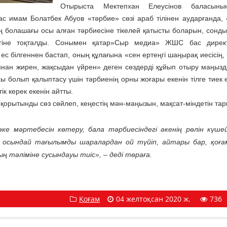
Отырыста Мектепхан Елеусінов баласының
 имам Болатбек Абуов «тәрбие» сөзі араб тілінен аударғанда, «
дің болашағы осы алған тәрбиесіне тікелей қатысты боларын, сонды
ттігіне тоқталды. Сонымен қатар»Сыр медиа» ЖШС бас дирек
с білгеннен бастап, оның құлағына «сен ертеңгі шаңырақ иесісің,
ннан жирен, жақсыдан үйрен» деген сөздерді құйып отыру маңызд
ы болып қалыптасу үшін тәрбиенің орны жоғары екенін тілге тиек е
к керек екенін айтты.
қорытынды сөз сөйлеп, кеңестің мән-маңызын, мақсат-міндетін тар
ке мәртебесін көтеру, бала тәрбиесіндегі әкенің рөлін күше
р осындай тағылымды шаралардан ой түйіп, айтары бар, қоға
 тәліміне сусындауы тиіс», – деді төраға.
Қоғам
04 желтоқсан 2020 ж.
736