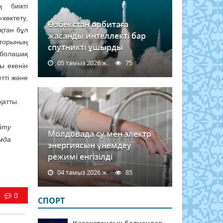
 биікті
көктету,
Өзбекстан орбитаға
қтан бұл
жасанды интеллекті бар
торының
спутникті ұшырды
 болашақ
05 тамыз 2026 ж.
75
ы екенін
тті және
қатты.
йту
Молдовада су мен электр
мда
энергиясын үнемдеу
режимі енгізілді
04 тамыз 2026 ж.
85
0
СПОРТ