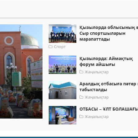
Қызылорда облысының ә
Сыр спортшыларын
марапаттады
Спорт
Қызылорда: Аймақтық
форум айшығы
Жаңалықтар
Аралдық отбасыға пәтер 
табысталды
Жаңалықтар
ОТБАСЫ – ҰЛТ БОЛАШАҒ
Жаңалықтар