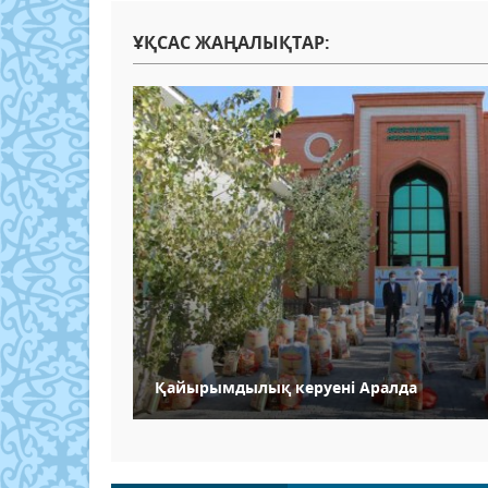
ҰҚСАС ЖАҢАЛЫҚТАР:
Қайырымдылық керуені Аралда