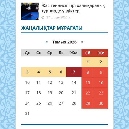
Жас теннисші ірі халықаралық
турнирде үздіктер
27 шілде 2026 ж.
ЖАҢАЛЫҚТАР МҰРАҒАТЫ
«
Тамыз 2026 »
Дс
Сс
Ср
Бс
Жм
Сб
Жс
1
2
3
4
5
6
7
8
9
10
11
12
13
14
15
16
17
18
19
20
21
22
23
24
25
26
27
28
29
30
31