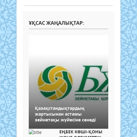
ҰҚСАС ЖАҢАЛЫҚТАР:
Қазақстандықтардың
жартысынан астамы
зейнетақы жүйесіне сенеді
ЕҢБЕК КӨШІ-ҚОНЫ