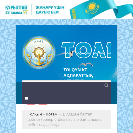
TOLQYN.KZ
АҚПАРАТТЫҚ
АГЕНТТІГІ
Толқын
»
Қоғам
» Шілдеден бастап
зейнеткерлер еңбек өтіліне байланысты
зейнетақы алады