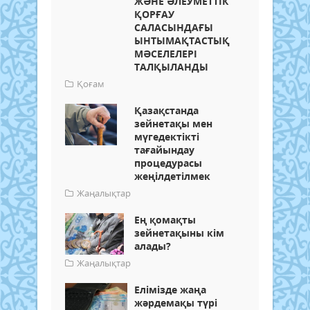
ЖӘНЕ ӘЛЕУМЕТТІК
ҚОРҒАУ
САЛАСЫНДАҒЫ
ЫНТЫМАҚТАСТЫҚ
МӘСЕЛЕЛЕРІ
ТАЛҚЫЛАНДЫ
Қоғам
Қазақстанда
зейнетақы мен
мүгедектікті
тағайындау
процедурасы
жеңілдетілмек
Жаңалықтар
Ең қомақты
зейнетақыны кім
алады?
Жаңалықтар
Елімізде жаңа
жәрдемақы түрі