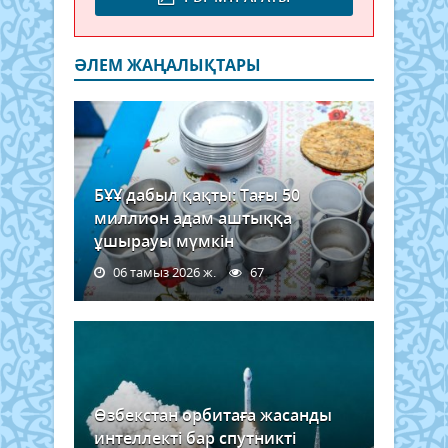
ӘЛЕМ ЖАҢАЛЫҚТАРЫ
БҰҰ дабыл қақты: Тағы 50
миллион адам аштыққа
ұшырауы мүмкін
06 тамыз 2026 ж.
67
Өзбекстан орбитаға жасанды
интеллекті бар спутникті