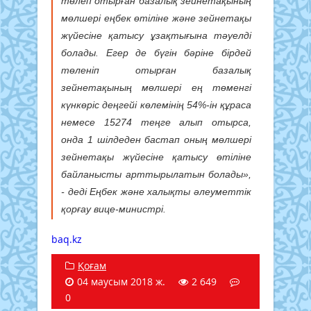
төлеп отырған базалық зейнетақының
мөлшері еңбек өтіліне және зейнетақы
жүйесіне қатысу ұзақтығына тәуелді
болады. Егер де бүгін бәріне бірдей
төленіп отырған базалық
зейнетақының мөлшері ең төменгі
күнкөріс деңгейі көлемінің 54%-ін құраса
немесе 15274 теңге алып отырса,
онда 1 шілдеден бастап оның мөлшері
зейнетақы жүйесіне қатысу өтіліне
байланысты арттырылатын болады»,
- деді Еңбек және халықты әлеуметтік
қорғау вице-министрі.
baq.kz
Қоғам
04 маусым 2018 ж.
2 649
0