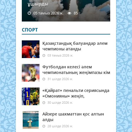
ұшырды
05 тамыз 2026 ж.
85
СПОРТ
Қазақстандық балуандар әлем
чемпионы атанды
03 тамыз 2026 ж.
Футболдан келесі әлем
чемпионатының жеңімпазы кім
31 шілде 2026 ж.
«Қайрат» пенальти сериясында
«Омонияны» жеңіп,
30 шілде 2026 ж.
Айзере шахматтан қос алтын
алды
28 шілде 2026 ж.