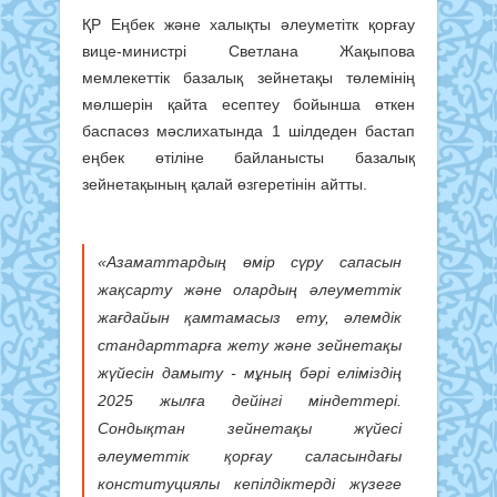
ҚР Еңбек және халықты әлеуметітк қорғау
вице-министрі Светлана Жақыпова
мемлекеттік базалық зейнетақы төлемінің
мөлшерін қайта есептеу бойынша өткен
баспасөз мәслихатында 1 шілдеден бастап
еңбек өтіліне байланысты базалық
зейнетақының қалай өзгеретінін айтты.
«Азаматтардың өмір сүру сапасын
жақсарту және олардың әлеуметтік
жағдайын қамтамасыз ету, әлемдік
стандарттарға жету және зейнетақы
жүйесін дамыту - мұның бәрі еліміздің
2025 жылға дейінгі міндеттері.
Сондықтан зейнетақы жүйесі
әлеуметтік қорғау саласындағы
конституциялы кепілдіктерді жүзеге