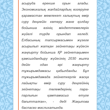
асыруда ерекше орын алады.
Экономикалық жағдайлардың өзгеруіне
қарамастан мемлекет халықтың өмір
сүру деңгейін көтеру және қолдау
бойынша өзінің міндеттемелерін
жүйелі түрде орындап келеді.
Елбасының тапсырмасымен жүзеге
асырылып жатқан зейнетақы жүйесін
жаңғырту бойынша ҚР зейнетақымен
қамсыздандыру жүйесінің 2030 жылға
дейін одан әрі жаңғырту
тұжырымдамасы қабылданды. Бұл
тұжырымдамада зейнеткерлік жасқа
лайықты өмір сүру деңгейінің
зейнетақы төлемдерінің пара-
парлығын қамтамасыз етуге
бағытталған», - деді Жақыпова
баспасөз мәслихатында.