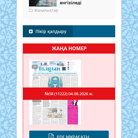
енгізіледі
Жаңалықтар
Пікір қалдыру
ЖАҢА НОМЕР
№58 (11222)
04.08.2026 ж.
PDF МҰРАҒАТЫ