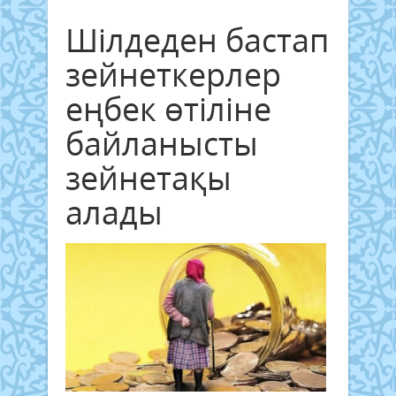
Шілдеден бастап
зейнеткерлер
еңбек өтіліне
байланысты
зейнетақы
алады