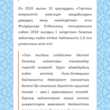
Ол 2018 жылғы 10 қаңтардағы «Төртінші
өнеркәсіптік револция жағдайындағы
дамудың жаңа мүмкіндіктері» атты
Жолдауында Елбасының тапсырмасына
сәйкес 2018 жылдың 1 шілдесінен базалық
зейнетақы еңбек өтіліне байланысты 1,8 есе
ұлғаятынын атап өтті.
«Осы жылдың шілдесінен бастап
базалық зейнетақы тағайындау
тәртібі өзгереді. Қарт адамдардың
еңбек өтілінің болу-болмауына
байланысты демогрант (халықтың
белгілі бір санатына берілетін ақшалай
төлем – авт.) қамтамасыз етіледі.
Барлық зейнеткерлік жасқа толған
азаматтарға мемлекет бюджеттен