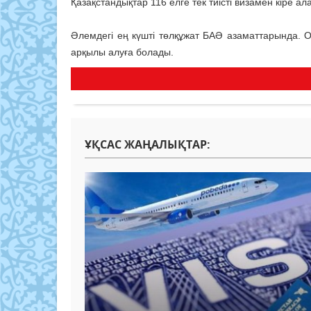
Қазақстандықтар 116 елге тек тиісті визамен кіре ал
Әлемдегі ең күшті төлқұжат БАӘ азаматтарында. О
арқылы алуға болады.
ҰҚСАС ЖАҢАЛЫҚТАР: