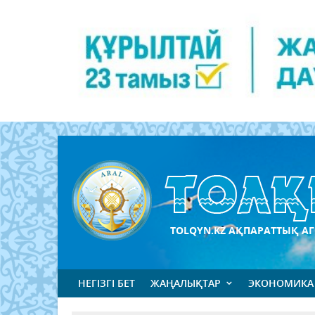
TOLQYN.KZ АҚПАРАТТЫҚ АГ
НЕГІЗГІ БЕТ
ЖАҢАЛЫҚТАР
ЭКОНОМИКА