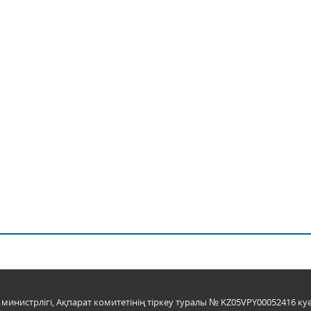
инистрлігі, Ақпарат комитетінің тіркеу туралы № KZ05VPY00052416 куә