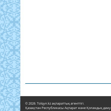
© 2026. Tolqyn.kz ақпараттық агенттігі.
Қазақстан Республикасы Ақпарат және Қоғамдық даму м