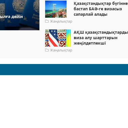
Қазақстандықтар бүгінне
бастап БАӘ-ге визасыз
сапарлай алады
ылға дейін
Жаңалықтар
АҚШ қазақстандықтард
виза алу шарттарын
жеңілдетпекші
Жаңалықтар