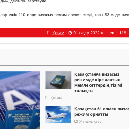
ады», делінген зерттеуде.
лар үшін 110 елде визасыз режим әрекет етеді, тағы 53 елде виз
Қоғам
01 сәуір 2022 ж.
1 118
Қазақстанға визасыз
режимде кіре алатын
мемлекеттердің тізімі
толықты
Қоғам
Қазақстан 61 елмен виза
режим орнатты
Жаңалықтар