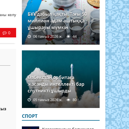
БҰҰ дабыл қақты: Тағы 50
аны келу
миллион адам аштыққа
ұшырауы мүмкін
0
06 тамыз 2026 ж.
44
Өзбекстан орбитаға
жасанды интеллекті бар
спутникті ұшырды
05 тамыз 2026 ж.
80
сыз
СПОРТ