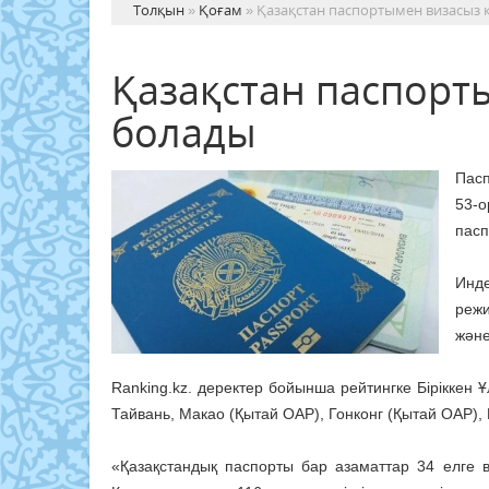
Толқын
»
Қоғам
» Қазақстан паспортымен визасыз 
Қазақстан паспорт
болады
Пасп
53-
пасп
Инде
режи
және
Ranking.kz. деректер бойынша рейтингке Біріккен 
Тайвань, Макао (Қытай ОАР), Гонконг (Қытай ОАР),
«Қазақстандық паспорты бар азаматтар 34 елге 