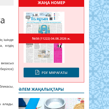
ЖАҢА НОМЕР
ға
№58 (11222)
04.08.2026 ж.
ң ішінде
а, елдің
 визасыз
берілсе)
PDF МҰРАҒАТЫ
бликасы,
ӘЛЕМ ЖАҢАЛЫҚТАРЫ
а алады.