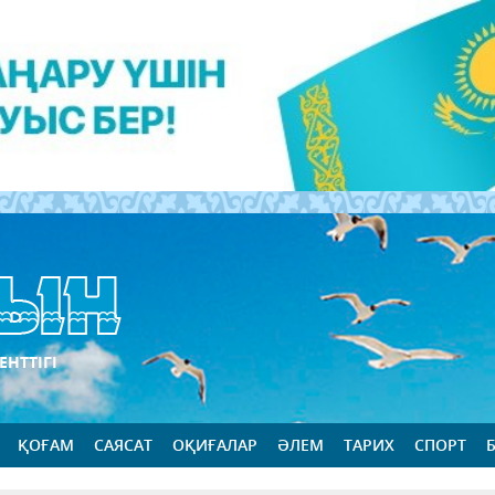
ЕНТТІГІ
ҚОҒАМ
САЯСАТ
ОҚИҒАЛАР
ӘЛЕМ
ТАРИХ
СПОРТ