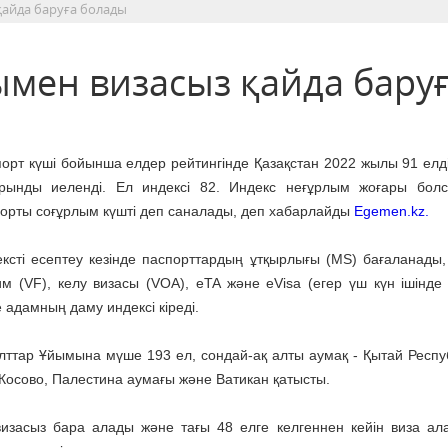
қайда баруға болады
ымен визасыз қайда бару
орт күші бойынша елдер рейтингінде Қазақстан 2022 жылы 91 елді
орынды иеленді. Ел индексі 82. Индекс неғұрлым жоғары болс
орты соғұрлым күшті деп саналады, деп хабарлайды
Egemen.kz.
ксті есептеу кезінде паспорттардың ұтқырлығы (MS) бағаланады,
м (VF), келу визасы (VOA), eTA және eVisa (егер үш күн ішінде 
 адамның даму индексі кіреді.
Ұлттар Ұйымына мүше 193 ел, сондай-ақ алты аумақ - Қытай Респу
 Косово, Палестина аумағы және Ватикан қатысты.
визасыз бара алады және тағы 48 елге келгеннен кейін виза ал