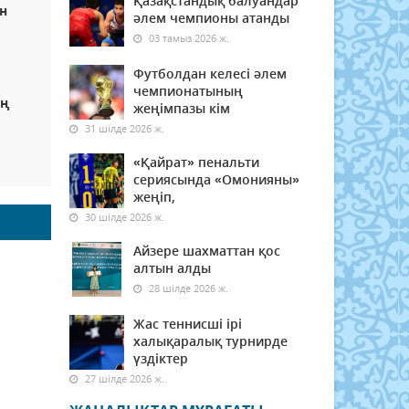
Қазақстандық балуандар
н
әлем чемпионы атанды
03 тамыз 2026 ж.
Футболдан келесі әлем
чемпионатының
ың
жеңімпазы кім
31 шілде 2026 ж.
«Қайрат» пенальти
сериясында «Омонияны»
жеңіп,
30 шілде 2026 ж.
Айзере шахматтан қос
алтын алды
28 шілде 2026 ж.
Жас теннисші ірі
халықаралық турнирде
үздіктер
27 шілде 2026 ж.