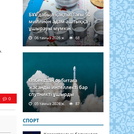
БҰҰ дабыл қақты: Тағы 50
миллион адам аштыққа
ұшырауы мүмкін
06 тамыз 2026 ж.
68
н.
Өзбекстан орбитаға
жасанды интеллекті бар
спутникті ұшырды
0
05 тамыз 2026 ж.
87
СПОРТ