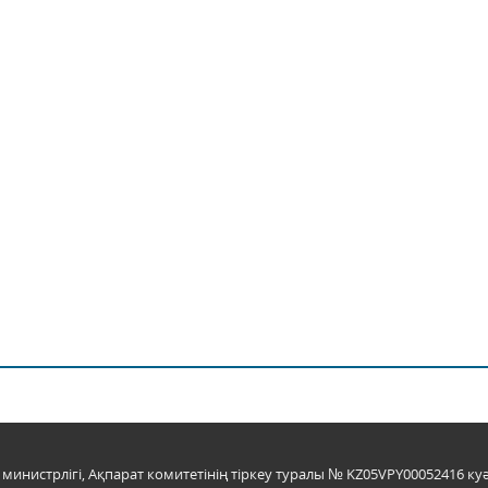
инистрлігі, Ақпарат комитетінің тіркеу туралы № KZ05VPY00052416 куә