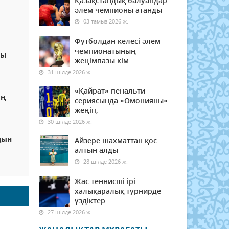
Қазақстандық балуандар
әлем чемпионы атанды
03 тамыз 2026 ж.
Футболдан келесі әлем
чемпионатының
НЫ
жеңімпазы кім
31 шілде 2026 ж.
«Қайрат» пенальти
ың
сериясында «Омонияны»
жеңіп,
30 шілде 2026 ж.
дын
Айзере шахматтан қос
алтын алды
28 шілде 2026 ж.
Жас теннисші ірі
халықаралық турнирде
үздіктер
27 шілде 2026 ж.