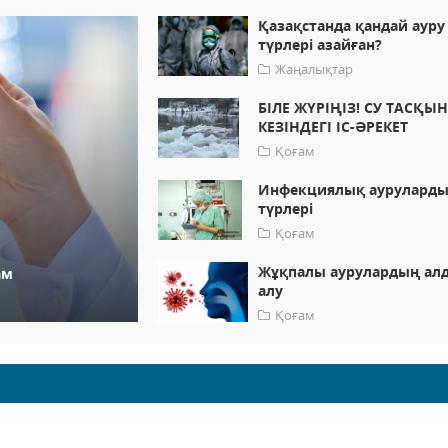
Қазақстанда қандай ауру
түрлері азайған?
Жаңалықтар
БІЛЕ ЖҮРІҢІЗ! СУ ТАСҚЫ
КЕЗІНДЕГІ ІС-ӘРЕКЕТ
Қоғам
Инфекциялық аурулард
түрлері
Қоғам
Жұқпалы аурулардың ал
ам
алу
Қоғам