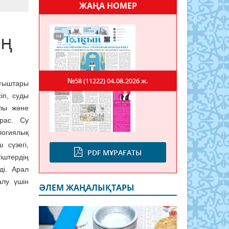
ЖАҢА НОМЕР
ың
№58 (11222)
04.08.2026 ж.
рғыштары
іп, суды
алы және
 рас. Су
логиялық
 сүзегі,
PDF МҰРАҒАТЫ
іштердің
ді. Арал
алу үшін
ӘЛЕМ ЖАҢАЛЫҚТАРЫ