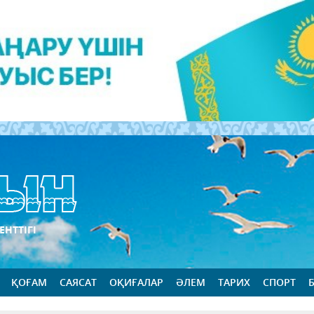
ЕНТТІГІ
ҚОҒАМ
САЯСАТ
ОҚИҒАЛАР
ӘЛЕМ
ТАРИХ
СПОРТ