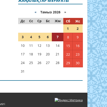
ЖАҢАЛЫҚТАР МҰРАҒАТЫ
«
Тамыз 2026 »
Дс
Сс
Ср
Бс
Жм
Сб
Жс
1
2
3
4
5
6
7
8
9
10
11
12
13
14
15
16
17
18
19
20
21
22
23
24
25
26
27
28
29
30
31
лігі