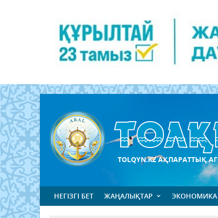
TOLQYN.KZ АҚПАРАТТЫҚ АГ
НЕГІЗГІ БЕТ
ЖАҢАЛЫҚТАР
ЭКОНОМИКА