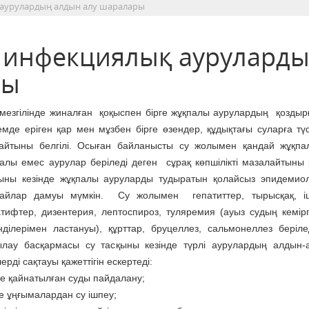
 аурулардың алдын алу шаралары
е инфекциялық аурулард
ры
мезгілінде жиналған қоқыспен бірге жұқпалы аурулардың қозды
емде еріген қар мен мұзбен бірге өзендер, құдықтағы суларға түс
тайтыны белгілі. Осыған байланысты су жолымен қандай жұқп
алы емес аурулар беріледі деген сұрақ көпшілікті мазалайтыны
қыны кезінде жұқпалы ауруларды тудыратын қолайсыз эпидемио
дайлар дамуы мүмкін. Су жолымен гепатиттер, тырысқақ, іш
тифтер, дизентерия, лептоспироз, туляремия (ауыз судың кемірг
нділерімен ластануы), құрттар, бруцеллез, сальмонеллез беріле
лау басқармасы су тасқыны кезінде түрлі аурулардың алдын-
ді сақтауы қажеттігін ескертеді:
се қайнатылған суды пайдалану;
е ұңғымалардан су ішпеу;