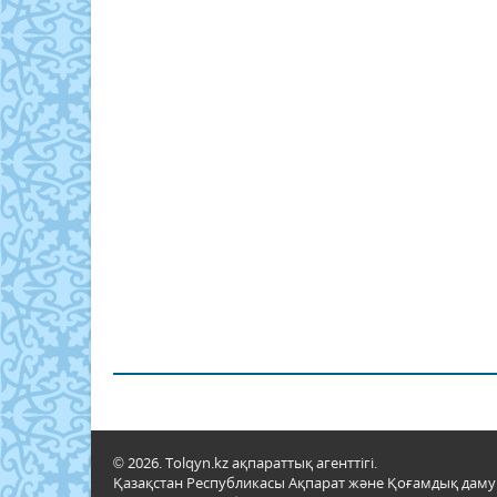
© 2026. Tolqyn.kz ақпараттық агенттігі.
Қазақстан Республикасы Ақпарат және Қоғамдық даму м