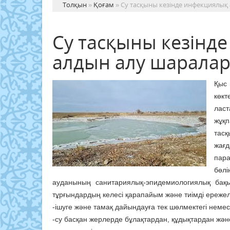
Толқын
»
Қоғам
» Су тасқыны кезінде инфекциялық
Су тасқыны кезінд
алдын алу шарала
Қыс 
көкт
лас
жұқп
тас
жағ
пара
бөлі
ауданының санитариялық-эпидемиологиялық бақы
тұрғындардың келесі қарапайым және тиімді ережелер
-ішуге және тамақ дайындауға тек шөлмектегі неме
-су басқан жерлерде бұлақтардан, құдықтардан жән