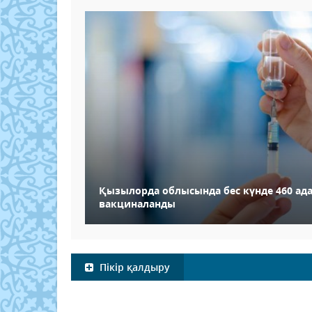
Қызылорда облысында бес күнде 460 ад
вакциналанды
Пікір қалдыру