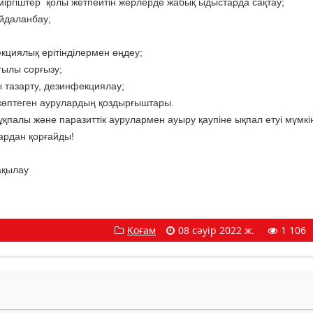
міргіштер қолы жетпейтін жерлерде жабық ыдыстарда сақтау;
йдаланбау;
кциялық ерітінділермен өңдеу;
ылы сорғызу;
 тазарту, дезинфекциялау;
 көптеген аурулардың қоздырғыштары.
қпалы және паразиттік аурулармен ауыру қаупіне ықпал етуі мүмкі
лардан қорғайды!
ақылау
Қоғам
08 сәуір 2022 ж.
1 106