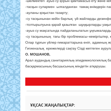
-шөлмектегі ауыз су қорын қамтамасыз ету және ке
-тасқын сулармен ылғалданған тамақ өнімдерін па
-ауланы қоқыстан тазарту;
-су тасқынынан кейін барлық үй-жайларды дезинфе
-толтырылуына қарай қазылған шұңқырларды уақыт
-ауыз су мақсатында пайдаланылатын ұңғымаларды
-су тасқынының тағы бір проблемасы–кеміргіштер,
Олар тұрғын үйлер ғимараттарына еніп, адамның жұ
Гигиеналық ережелерді сақтау Сізді көптеген ауру
О. МОШАНОВ,
Арал аудандық санитариялық-эпидемиологиялық б
басқармасының басшысының міндетін атқарушы.
ҰҚСАС ЖАҢАЛЫҚТАР: