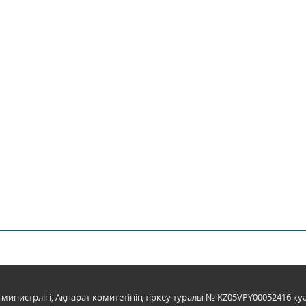
инистрлігі, Ақпарат комитетінің тіркеу туралы № KZ05VPY00052416 куә