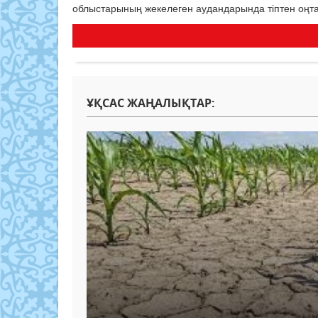
облыстарының жекелеген аудандарында тіптен оңта
ҰҚСАС ЖАҢАЛЫҚТАР: