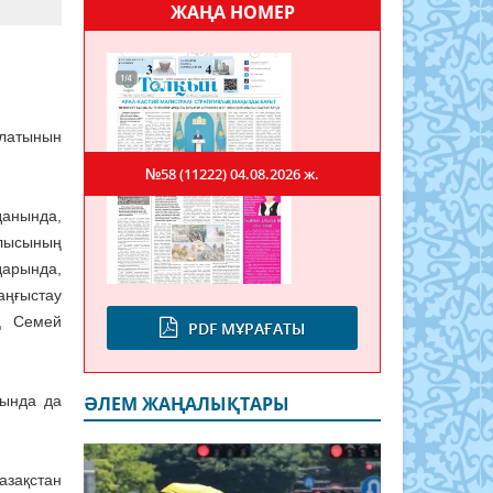
ЖАҢА НОМЕР
олатынын
№58 (11222)
04.08.2026 ж.
анында,
блысының
дарында,
ңғыстау
ң Семей
PDF МҰРАҒАТЫ
ында да
ӘЛЕМ ЖАҢАЛЫҚТАРЫ
зақстан