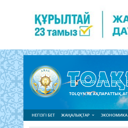
TOLQYN.KZ АҚПАРАТТЫҚ АГ
НЕГІЗГІ БЕТ
ЖАҢАЛЫҚТАР
ЭКОНОМИКА