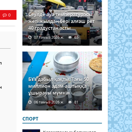
Сеулде ауа температурасы
0
жеті жылдан бері алғаш рет
40 градустан асты
07 тамыз 2026 ж.
65
п
БҰҰ дабыл қақты: Тағы 50
миллион адам аштыққа
н
ұшырауы мүмкін
06 тамыз 2026 ж.
81
а
СПОРТ