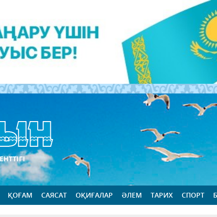
ЕНТТІГІ
ҚОҒАМ
САЯСАТ
ОҚИҒАЛАР
ӘЛЕМ
ТАРИХ
СПОРТ