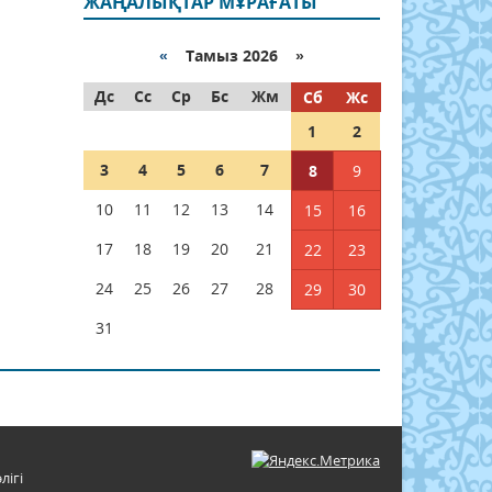
ЖАҢАЛЫҚТАР МҰРАҒАТЫ
«
Тамыз 2026 »
Дс
Сс
Ср
Бс
Жм
Сб
Жс
1
2
3
4
5
6
7
8
9
10
11
12
13
14
15
16
17
18
19
20
21
22
23
24
25
26
27
28
29
30
31
лігі