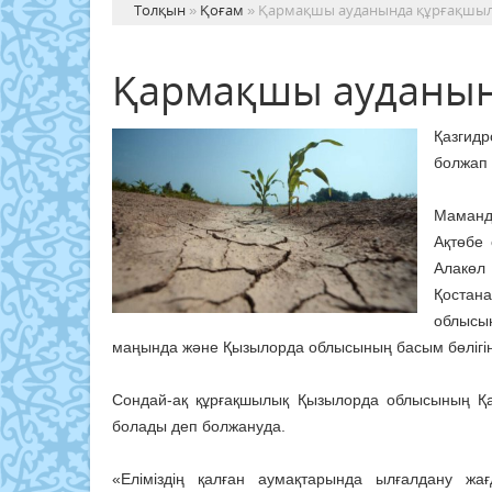
Толқын
»
Қоғам
» Қармақшы ауданында құрғақшылы
Қармақшы ауданынд
Қазгидр
болжап
Маманд
Ақтөбе
Алакөл
Қостан
облысы
маңында және Қызылорда облысының басым бөлігін
Сондай-ақ құрғақшылық Қызылорда облысының Қ
болады деп болжануда.
«Еліміздің қалған аумақтарында ылғалдану жа