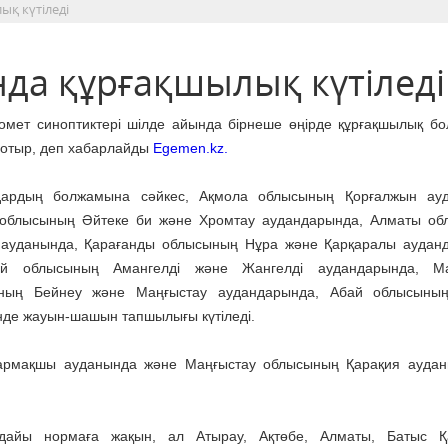
қ күтіледі
а құрғақшылық күтіледі
омет синоптиктері шілде айында бірнеше өңірде құрғақшылық б
 отыр, деп хабарлайды
Egemen.kz.
ардың болжамына сәйкес, Ақмола облысының Қорғалжын ауд
 облысының Әйтеке би және Хромтау аудандарында, Алматы о
 ауданында, Қарағанды облысының Нұра және Қарқаралы аудан
ай облысының Амангелді және Жангелді аудандарында, Ма
ның Бейнеу және Маңғыстау аудандарында, Абай облысыны
де жауын-шашын тапшылығы күтіледі.
армақшы ауданында және Маңғыстау облысының Қарақия аудан
ғдайы нормаға жақын, ал Атырау, Ақтөбе, Алматы, Батыс Қа