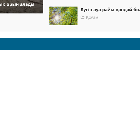
ық орын алады
Бүгін ауа райы қандай б
Қоғам