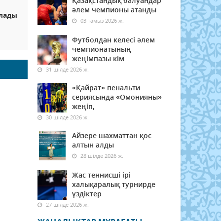
Қазақстандық балуандар
әлем чемпионы атанды
олады
03 тамыз 2026 ж.
Футболдан келесі әлем
чемпионатының
жеңімпазы кім
31 шілде 2026 ж.
«Қайрат» пенальти
сериясында «Омонияны»
жеңіп,
30 шілде 2026 ж.
Айзере шахматтан қос
алтын алды
28 шілде 2026 ж.
Жас теннисші ірі
халықаралық турнирде
үздіктер
27 шілде 2026 ж.