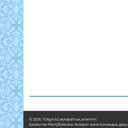
© 2026. Tolqyn.kz ақпараттық агенттігі.
Қазақстан Республикасы Ақпарат және Қоғамдық даму м