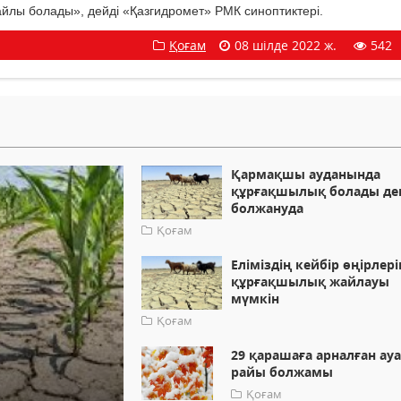
йлы болады», дейді «Қазгидромет» РМК синоптиктері.
Қоғам
08 шілде 2022 ж.
542
Қармақшы ауданында
құрғақшылық болады де
болжануда
Қоғам
Еліміздің кейбір өңірлері
құрғақшылық жайлауы
мүмкін
Қоғам
29 қарашаға арналған ау
райы болжамы
Қоғам