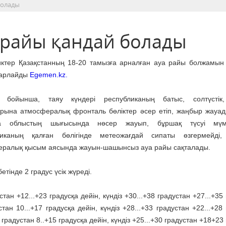
болады
а райы қандай болады
ктер Қазақстанның 18-20 тамызға арналған ауа райы болжамын
барлайды
Egemen.kz.
 бойынша, таяу күндері республиканың батыс, солтүстік
рына атмосфералық фронталь бөліктер әсер етіп, жаңбыр жауад
а облыстың шығысында нөсер жауып, бұршақ түсуі мүм
ликаның қалған бөлігінде метеожағдай сипаты өзгермейді,
ералық қысым аясында жауын-шашынсыз ауа райы сақталады.
тінде 2 градус үсік жүреді.
ан +12...+23 градусқа дейін, күндіз +30...+38 градустан +27...+35
стан 10...+17 градусқа дейін, күндіз +28...+33 градустан +22...+28
градустан 8..+15 градусқа дейін, күндіз +25...+30 градустан +18+23