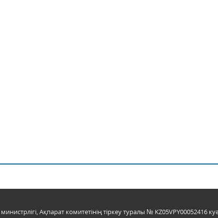
инистрлігі, Ақпарат комитетінің тіркеу туралы № KZ05VPY00052416 куә