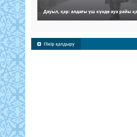
Дауыл, қар: алдағы үш күнде ауа райы 
Пікір қалдыру