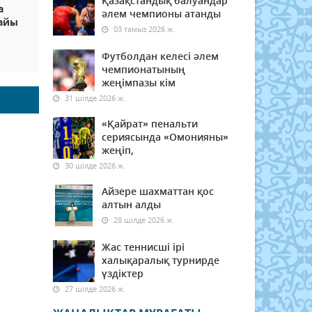
Қазақстандық балуандар
а
әлем чемпионы атанды
райы
03 тамыз 2026 ж.
Футболдан келесі әлем
чемпионатының
жеңімпазы кім
31 шілде 2026 ж.
«Қайрат» пенальти
сериясында «Омонияны»
жеңіп,
30 шілде 2026 ж.
Айзере шахматтан қос
алтын алды
28 шілде 2026 ж.
Жас теннисші ірі
халықаралық турнирде
үздіктер
27 шілде 2026 ж.