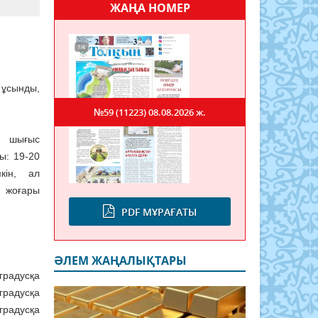
ЖАҢА НОМЕР
 ұсынды,
№59 (11223)
08.08.2026 ж.
, шығыс
ы: 19-20
кін, ал
 жоғары
PDF МҰРАҒАТЫ
ӘЛЕМ ЖАҢАЛЫҚТАРЫ
 градусқа
 градусқа
 градусқа