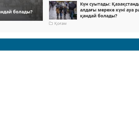
Күн суытады: Қазақстанд
алдағы мереке күні ауа 
қандай болады?
қандай болады?
Қоғам