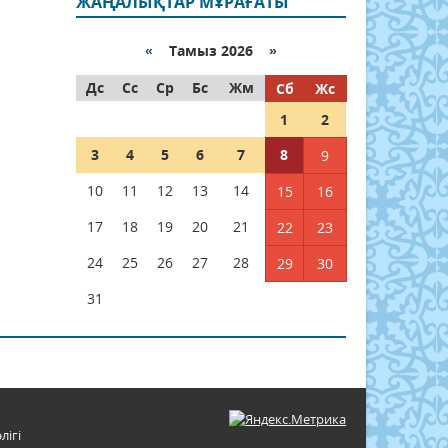
ЖАҢАЛЫҚТАР МҰРАҒАТЫ
«
Тамыз 2026 »
Дс
Сс
Ср
Бс
Жм
Сб
Жс
1
2
3
4
5
6
7
8
9
10
11
12
13
14
15
16
17
18
19
20
21
22
23
24
25
26
27
28
29
30
31
лігі