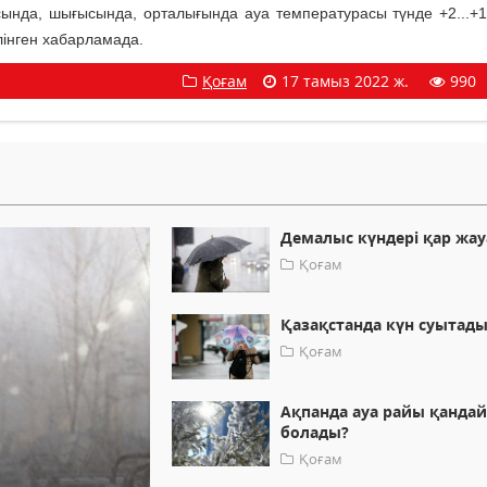
тысында, шығысында, орталығында ауа температурасы түнде +2...+10
елінген хабарламада.
Қоғам
17 тамыз 2022 ж.
990
Демалыс күндері қар жа
Қоғам
Қазақстанда күн суытад
Қоғам
Ақпанда ауа райы қанда
болады?
Қоғам