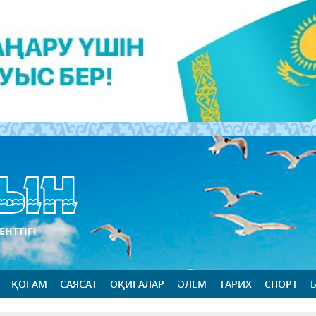
ЕНТТІГІ
ҚОҒАМ
САЯСАТ
ОҚИҒАЛАР
ӘЛЕМ
ТАРИХ
СПОРТ