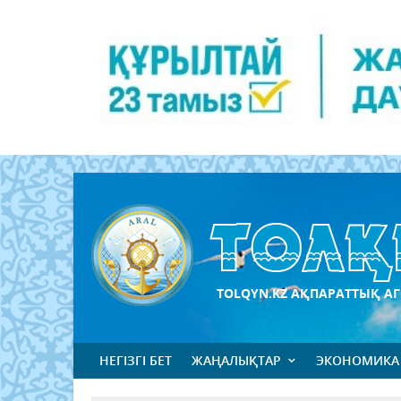
TOLQYN.KZ АҚПАРАТТЫҚ АГ
НЕГІЗГІ БЕТ
ЖАҢАЛЫҚТАР
ЭКОНОМИКА