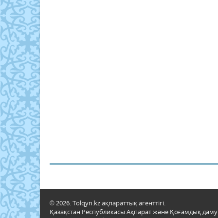
© 2026. Tolqyn.kz ақпараттық агенттігі.
Қазақстан Республикасы Ақпарат және Қоғамдық даму м