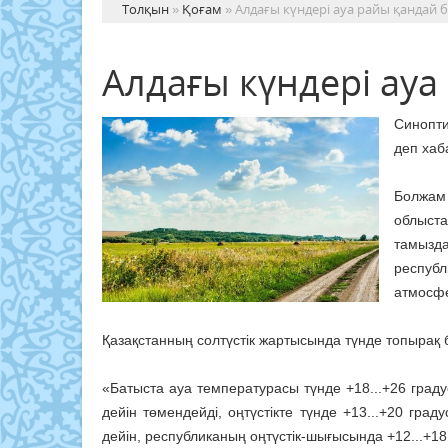
Толқын
»
Қоғам
» Алдағы күндері ауа райы қандай 
Алдағы күндері ау
Синопти
деп ха
Болжам
облыста
тамызд
респуб
атмосф
Қазақстанның солтүстік жартысында түнде топырақ бе
«Батыста ауа температурасы түнде +18...+26 градуст
дейін төмендейді, оңтүстікте түнде +13...+20 граду
дейін, республиканың оңтүстік-шығысында +12...+18 