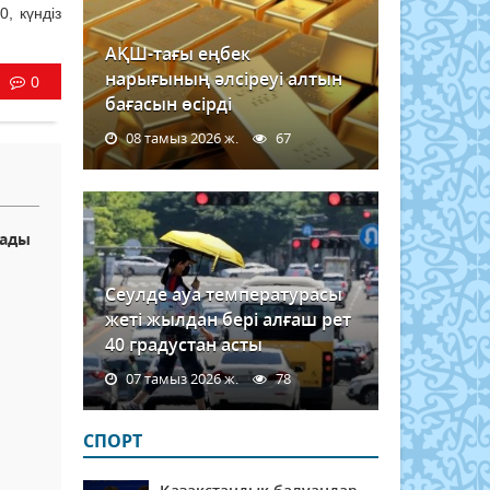
, күндіз
АҚШ-тағы еңбек
нарығының әлсіреуі алтын
0
бағасын өсірді
08 тамыз 2026 ж.
67
уады
Сеулде ауа температурасы
жеті жылдан бері алғаш рет
ы
40 градустан асты
07 тамыз 2026 ж.
78
й
СПОРТ