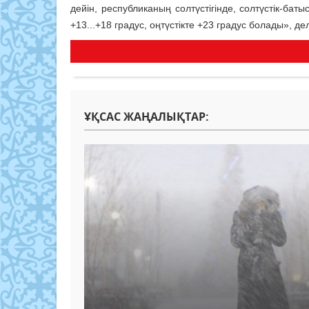
дейін, республиканың солтүстігінде, солтүстік-ба
+13...+18 градус, оңтүстікте +23 градус болады», д
ҰҚСАС ЖАҢАЛЫҚТАР: