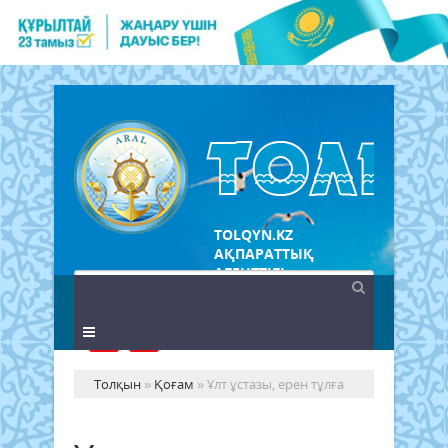
TOLQYN.KZ
АҚПАРАТТЫҚ
АГЕНТТІГІ
Толқын
»
Қоғам
» Ұлт ұстазы, ерен тұлға