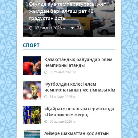
Сеулде ауа температурасы жеті
жылдан бері алғаш рет 40
градустан асты
07 тамыз 2026 ж.
71
СПОРТ
Қазақстандық балуандар әлем
чемпионы атанды
03 тамыз 2026 ж.
Футболдан келесі әлем
чемпионатының жеңімпазы кім
31 шілде 2026 ж.
«Қайрат» пенальти сериясында
«Омонияны» жеңіп,
30 шілде 2026 ж.
Айзере шахматтан қос алтын