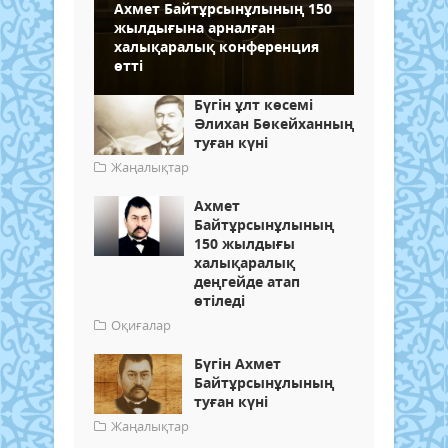
Ахмет Байтұрсынұлының 150
жылдығына арналған
халықаралық конференция
өтті
Бүгін ұлт көсемі
Әлихан Бөкейханның
туған күні
Жаңалықтар
Ахмет
Байтұрсынұлының
150 жылдығы
халықаралық
деңгейде атап
өтіледі
Оқиғалар
Бүгін Ахмет
Байтұрсынұлының
туған күні
Жаңалықтар