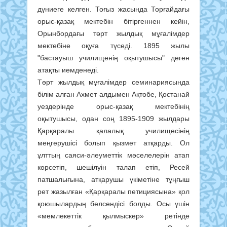
дүниеге келген. Тоғыз жасында Торғайдағы
орыс-қазақ мектебін бітіргеннен кейін,
Орынбордағы төрт жылдық мұғалімдер
мектебіне оқуға түседі. 1895 жылы
"бастауыш училищенің оқытушысы" деген
атақты иемденеді.
Төрт жылдық мұғалімдер семинариясында
білім алған Ахмет алдымен Ақтөбе, Қостанай
уездерінде орыс-қазақ мектебінің
оқытушысы, одан соң 1895-1909 жылдары
Қарқаралы қалалық училищесінің
меңгерушісі болып қызмет атқарды. Ол
ұлттың саяси-әлеуметтік мәселелерін атап
көрсетіп, шешілуін талап етіп, Ресей
патшалығына, атқарушы үкіметіне тұңғыш
рет жазылған «Қарқаралы петициясына» қол
қоюшылардың белсендісі болды. Осы үшін
«мемлекеттік қылмыскер» ретінде