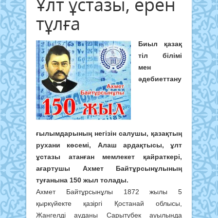
Ұлт ұстазы, ерен
тұлға
Биыл қазақ
тіл білімі
мен
әдебиеттану
ғылымдарының негізін салушы, қазақтың
рухани көсемі, Алаш ардақтысы, ұлт
ұстазы атанған мемлекет қайраткері,
ағартушы Ахмет Байтұрсынұлының
туғанына 150 жыл толады.
Ахмет Байтұрсынұлы 1872 жылы 5
қыркүйектe қазіргі Қостанай облысы,
Жангелді ауданы Сарытүбек ауылында