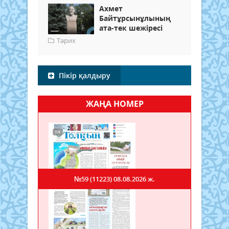
Ахмет
Байтұрсынұлының
ата-тек шежіресі
Тарих
Пікір қалдыру
ЖАҢА НОМЕР
№59 (11223)
08.08.2026 ж.