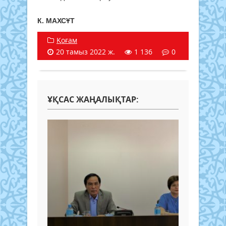
К. МАХСҰТ
Қоғам
20 тамыз 2022 ж.
1 136
0
ҰҚСАС ЖАҢАЛЫҚТАР: