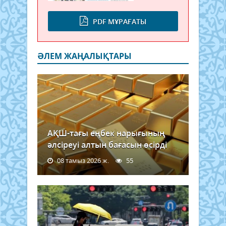
PDF МҰРАҒАТЫ
ӘЛЕМ ЖАҢАЛЫҚТАРЫ
АҚШ-тағы еңбек нарығының
әлсіреуі алтын бағасын өсірді
08 тамыз 2026 ж.
55