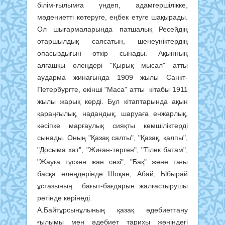
білім-ғылымға үндеп, адамгершілікке,
мәдениетті көтеруге, еңбек етуге шақырады.
Ол шығармаларында патшалық Ресейдің
отаршылдық саясатын, шенеуніктердің
опасыздығын өткір сынады. Ақынның
алғашқы өлеңдері "Қырық мысал" атты
аударма жинағында 1909 жылы Санкт-
Петербургте, екінші "Маса" атты кітабы 1911
жылы жарық көрді. Бұл кітаптарында ақын
қараңғылық, надандық, шаруаға енжарлық,
кәсіпке марғаулық сияқты кемшіліктерді
сынады. Оның "Қазақ салты", "Қазақ, қалпы",
"Досыма хат", "Жиған-терген", "Тілек батам",
"Жауға түскен жан сөзі", "Бақ" және тағы
басқа өлеңдерінде Шоқан, Абай, Ыбырай
ұстазының бағыт-бағдарын жалғастырушы
ретінде көрінеді.
А.Байтұрсынұлының қазақ әдебиеттану
ғылымы мен әдебиет тарихы жөніндегі