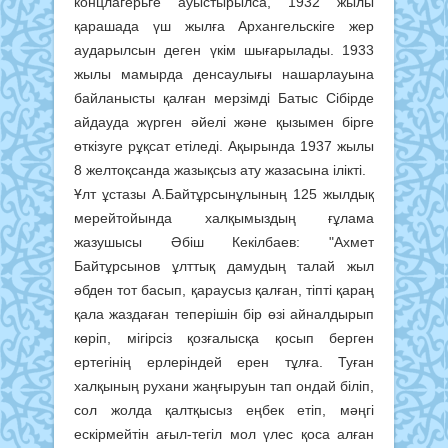
концлагерьге ауыстырылса, 1932 жылы
қарашада үш жылға Архангельскіге жер
аударылсын деген үкім шығарылады. 1933
жылы мамырда денсаулығы нашарлауына
байланысты қалған мерзімді Батыс Сібірде
айдауда жүрген әйелі және қызымен бірге
өткізуге рұқсат етіледі. Ақырында 1937 жылы
8 желтоқсанда жазықсыз ату жазасына ілікті.
Ұлт ұстазы А.Байтұрсынұлының 125 жылдық
мерейтойында халқымыздың ғұлама
жазушысы Әбіш Кекілбаев: "Ахмет
Байтұрсынов ұлттық дамудың талай жыл
әбден тот басып, қараусыз қалған, тіпті қараң
қала жаздаған теперішін бір өзі айналдырып
көріп, мігірсіз қозғалысқа қосып берген
ертегінің ерлеріндей ерен тұлға. Туған
халқының рухани жаңғыруын тап ондай біліп,
сол жолда қалтқысыз еңбек етіп, мәңгі
ескірмейтін ағыл-тегіл мол үлес қоса алған