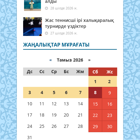
алды
28 шілде 2026 ж.
Жас теннисші ірі халықаралық
турнирде үздіктер
27 шілде 2026 ж.
ЖАҢАЛЫҚТАР МҰРАҒАТЫ
«
Тамыз 2026 »
Дс
Сс
Ср
Бс
Жм
Сб
Жс
1
2
3
4
5
6
7
8
9
10
11
12
13
14
15
16
17
18
19
20
21
22
23
24
25
26
27
28
29
30
31