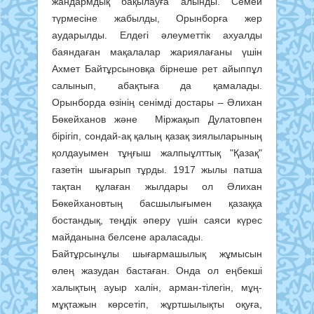
жандармдық бақылауға алынды. Семей
түрмесіне жабылды, Орынборға жер
аударылды. Елдегі әлеуметтік ахуалды
баяндаған мақалалар жариялағаны үшін
Ахмет Байтұрсыновқа бірнеше рет айыппұл
салынып, абақтыға да қамалады.
Орынборда өзінің сенімді достары – Әлихан
Бөкейханов және Міржақып Дулатовпен
бірігіп, сондай-ақ қалың қазақ зиялыларының
қолдауымен тұңғыш жалпыұлттық "Қазақ"
газетін шығарып тұрды. 1917 жылы патша
тақтан құлаған жылдары ол Әлихан
Бөкейхановтың басшылығымен қазаққа
бостандық, теңдік әперу үшін саяси күрес
майданына белсене араласады.
Байтұрсынұлы шығармашылық жұмысын
өлең жазудан бастаған. Онда ол еңбекші
халықтың ауыр халін, арман-тілегін, мұң-
мұқтажын көрсетіп, жұртшылықты оқуға,