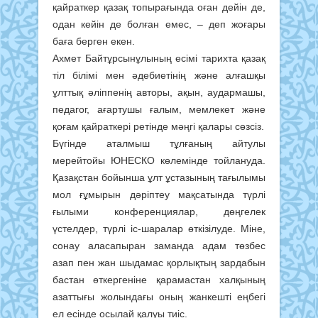
қайраткер қазақ топырағында оған дейін де,
одан кейін де болған емес, – деп жоғары
баға берген екен.
Ахмет Байтұрсынұлының есімі тарихта қазақ
тіл білімі мен әдебиетінің және алғашқы
ұлттық әліппенің авторы, ақын, аудармашы,
педагог, ағартушы ғалым, мемлекет және
қоғам қайраткері ретінде мәңгі қалары сөзсіз.
Бүгінде аталмыш тұлғаның айтулы
мерейтойы ЮНЕСКО көлемінде тойлануда.
Қазақстан бойынша ұлт ұстазының тағылымы
мол ғұмырын дәріптеу мақсатында түрлі
ғылыми конференциялар, дөңгелек
үстелдер, түрлі іс-шаралар өткізілуде. Міне,
сонау аласапыран заманда адам төзбес
азап пен жан шыдамас қорлықтың зардабын
бастан өткергеніне қарамастан халқының
азаттығы жолындағы оның жанкешті еңбегі
ел есінде осылай қалуы тиіс.