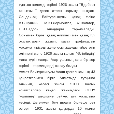
тұңғыш көлемді еңбегі 1926 жылы "Әдебиет
танытқыш" деген атпен жарыққа шыққан.
Сондай-ақ Байтұрсынұлы қазақ тіліне
А.С.Пушкин, М.Ю.Лермонтов, Ф.Вольтер,
С.Я.Надсон өлеңдерін тәржімалады.
Сонымен бірге қазақ әліппесі мен қазақ тілі
оқулықтарын жазып, қазақ графикасын
жасауға кіріседі және осы жазуды үйрететін
әліппені және 1926 жылы ғалым "Әліпбидің"
жаңа түрін жазды. Ағартушының тағы бір зор
еңбегі – терминдерді жасау болды.
Ахмет Байтұрсынұлы Алаш қозғалысының 43
қайраткерімен бірге Алматыда тұтқынға
алынып, келесі жылы КСРО Халық
комиссарлар кеңесі жанындағы ОГПУ
"үштігінің" шешіміне сәйкес ату жазасына
кесілді. Дегенмен бұл шешім бірнеше рет
өзгеріп, 1931 жылы қаңтарда 10 жылға