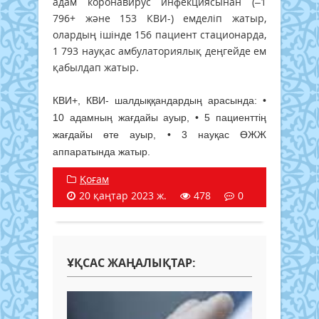
адам коронавирус инфекциясынан (–1
796+ және 153 КВИ-) емделіп жатыр,
олардың ішінде 156 пациент стационарда,
1 793 науқас амбулаториялық деңгейде ем
қабылдап жатыр.
КВИ+, КВИ- шалдыққандардың арасында: •
10 адамның жағдайы ауыр, • 5 пациенттің
жағдайы өте ауыр, • 3 науқас ӨЖЖ
аппаратында жатыр.
Қоғам
20 қаңтар 2023 ж.
478
0
ҰҚСАС ЖАҢАЛЫҚТАР: