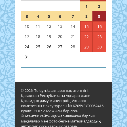
1
2
3
4
5
6
7
8
9
10
11
12
13
14
15
16
17
18
19
20
21
22
23
24
25
26
27
28
29
30
31
© 2026. Tolqyn.kz ақпараттық агенттігі.
Қазақстан Республикасы Ақпарат және
Қоғамдық даму министрлігі, Ақпарат
комитетінің тіркеу туралы № KZ05VPY00052416
куәлігі 21.07.2022 жылы берілген.
® Агенттік сайтында жарияланған барлық
мақалалар мен фото-бейне материалдардың
авторлық құқықтары қорғалған.