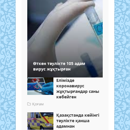
Өткен тәулікте 105 адам
вирус жұқтырған
Елімізде
коронавирус
жұқтырғандар саны
көбейген
Қоғам
Қазақстанда кейінгі
тәулікте қанша
адамнан