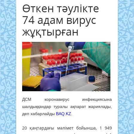
Өткен тәулікте
74 адам вирус
жұқтырған
ДСМ коронавирус инфекциясына
шалдыққандар туралы ақпарат жариялады,
деп хабарлайды
BAQ.KZ.
20 қаңтардағы мәлімет бойынша, 1 949