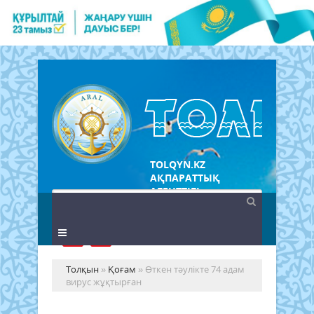
TOLQYN.KZ
АҚПАРАТТЫҚ
АГЕНТТІГІ
Толқын
»
Қоғам
» Өткен тәулікте 74 адам
вирус жұқтырған