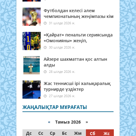
Футболдан келесі әлем
чемпионатының жеңімпазы кім
31 шілде 2026 ж.
«Қайрат» пенальти сериясында
«Омонияны» жеңіп,
30 шілде 2026 ж.
Айзере шахматтан қос алтын
алды
28 шілде 2026 ж.
Жас теннисші ірі халықаралық
турнирде үздіктер
27 шілде 2026 ж.
ЖАҢАЛЫҚТАР МҰРАҒАТЫ
«
Тамыз 2026 »
Дс
Сс
Ср
Бс
Жм
Сб
Жс