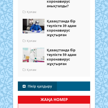
коронавирус
анықталды?
Қоғам
Қазақстанда бір
тәулікте 39 адам
коронавирус
жұқтырған
Қоғам
Қазақстанда бір
тәулікте 59 адам
коронавирус
жұқтырған
Қоғам
Пікір қалдыру
ЖАҢА НОМЕР