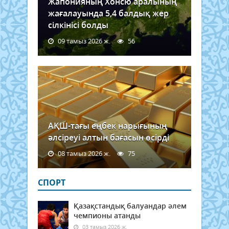
Жапонияның Хонсю аралының
жағалауында 5,4 балдық жер
сілкінісі болды
09 тамыз 2026 ж.
56
АҚШ-тағы еңбек нарығының
әлсіреуі алтын бағасын өсірді
08 тамыз 2026 ж.
75
СПОРТ
Қазақстандық балуандар әлем
чемпионы атанды
03 тамыз 2026 ж.