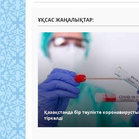
ҰҚСАС ЖАҢАЛЫҚТАР:
Қазақстанда бір тәулікте коронавируст
тіркелді