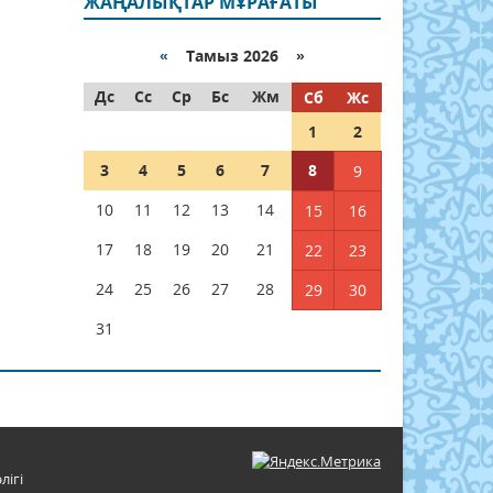
ЖАҢАЛЫҚТАР МҰРАҒАТЫ
«
Тамыз 2026 »
Дс
Сс
Ср
Бс
Жм
Сб
Жс
1
2
3
4
5
6
7
8
9
10
11
12
13
14
15
16
17
18
19
20
21
22
23
24
25
26
27
28
29
30
31
лігі