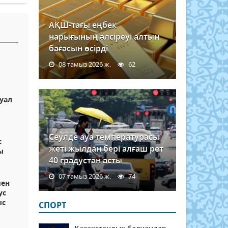
АҚШ-тағы еңбек
нарығының әлсіреуі алтын
бағасын өсірді
08 тамыз 2026 ж.
62
уал
Сеулде ауа температурасы
с
жеті жылдан бері алғаш рет
ы
40 градустан асты
07 тамыз 2026 ж.
74
мен
ус
ыс
СПОРТ