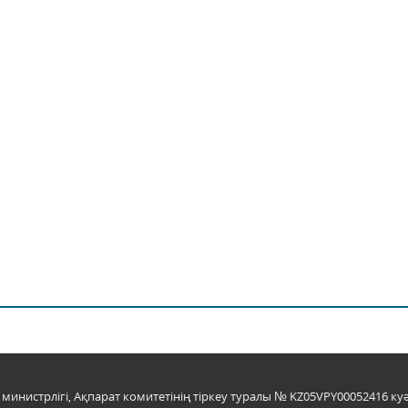
инистрлігі, Ақпарат комитетінің тіркеу туралы № KZ05VPY00052416 куә