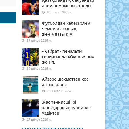
Қазақстандық балуандар
әлем чемпионы атанды
03 тамыз 2026 ж.
Футболдан келесі әлем
чемпионатының
жеңімпазы кім
31 шілде 2026 ж.
«Қайрат» пенальти
сериясында «Омонияны»
жеңіп,
30 шілде 2026 ж.
Айзере шахматтан қос
алтын алды
28 шілде 2026 ж.
Жас теннисші ірі
халықаралық турнирде
үздіктер
27 шілде 2026 ж.