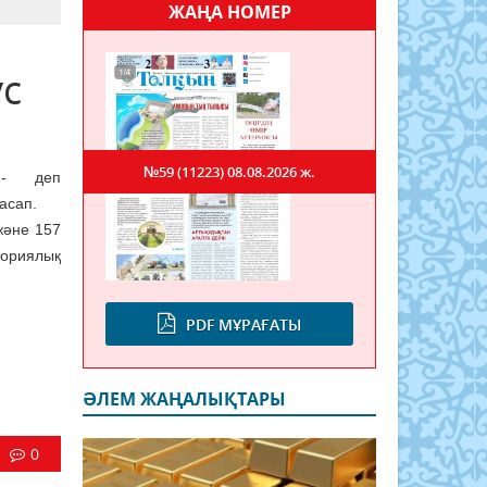
ЖАҢА НОМЕР
ус
№59 (11223)
08.08.2026 ж.
 - деп
асап.
және 157
ториялық
PDF МҰРАҒАТЫ
ӘЛЕМ ЖАҢАЛЫҚТАРЫ
0