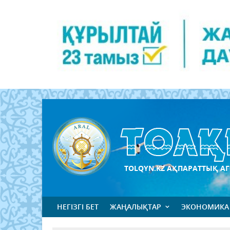
TOLQYN.KZ АҚПАРАТТЫҚ АГ
НЕГІЗГІ БЕТ
ЖАҢАЛЫҚТАР
ЭКОНОМИКА