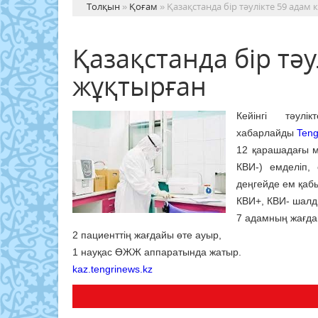
Толқын
»
Қоғам
» Қазақстанда бір тәулікте 59 ада
Қазақстанда бір тә
жұқтырған
Кейінгі тәу
хабарлайды
Teng
12 қарашадағы м
КВИ-) емделіп,
деңгейде ем қаб
КВИ+, КВИ- шалд
7 адамның жағда
2 пациенттің жағдайы өте ауыр,
1 науқас ӨЖЖ аппаратында жатыр.
kaz.tengrinews.kz