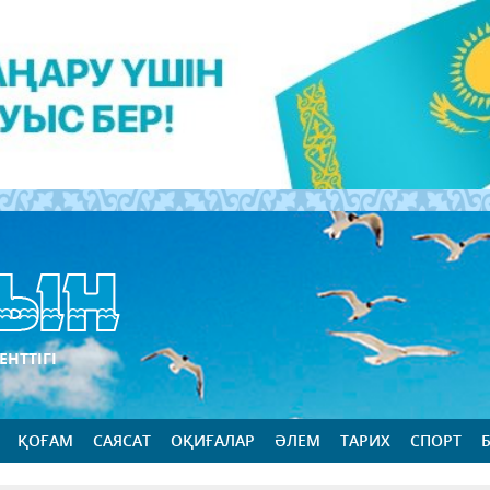
ЕНТТІГІ
ҚОҒАМ
САЯСАТ
ОҚИҒАЛАР
ӘЛЕМ
ТАРИХ
СПОРТ