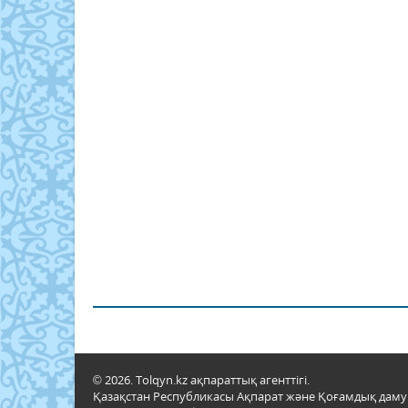
© 2026. Tolqyn.kz ақпараттық агенттігі.
Қазақстан Республикасы Ақпарат және Қоғамдық даму м