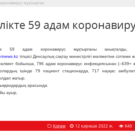
м коронавирус жұқтырған
улікте 59 адам коронавир
лікте 59 адам коронавирус жұқтырғаны анықталды,
rinews.kz
тілшісі Денсаулық сақтау министрлігі мәліметіне сілтеме ж
әлімет бойынша, 796 адам коронавирус инфекциясынан (–639+ 
 олардың ішінде 79 пациент стационарда, 717 науқас амбула
ылдап жатыр.
ыққандардың арасында:
йы ауыр,
Қоғам
12 қараша 2022 ж.
640