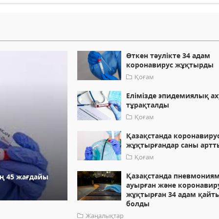
Өткен тәулікте 34 адам
коронавирус жұқтырды
Қоғам
Елімізде эпидемиялық ах
тұрақталды
Қоғам
Қазақстанда коронавиру
жұқтырғандар саны артт
Қоғам
Қазақстанда пневмония
ың 45 жағдайы
ауырған және коронавир
жұқтырған 34 адам қайт
болды
Жаңалықтар