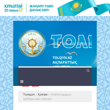
TOLQYN.KZ
АҚПАРАТТЫҚ
АГЕНТТІГІ
Толқын
»
Қоғам
» Алаяқтардың
арбауынан сақтан!