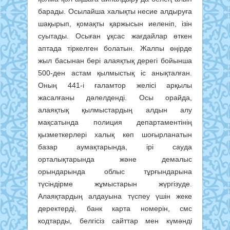
барады. Осылайша халықты несие алдыруға
шақырып, қомақты қаржысын иеленіп, ізін
суытады. Осыған ұқсас жағдайлар өткен
аптада тіркелген болатын. Жалпы өңірде
жыл басынан бері алаяқтық дерегі бойынша
500-ден астам қылмыстық іс анықталған.
Оның 441-і ғаламтор желісі арқылы
жасалғаны дәлелденді. Осы орайда,
алаяқтық қылмыстардың алдын алу
мақсатында полиция департаментінің
қызметкерлері халық көп шоғырланатын
базар аумақтарында, ірі сауда
орталықтарында және демалыс
орындарында облыс тұрғындарына
түсіндірме жұмыстарын жүргізуде.
Алаяқтардың алдауына түспеу үшін жеке
деректерді, банк карта номерін, смс
кодтарды, белгісіз сайттар мен күмәнді