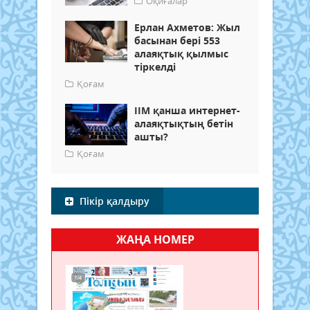
Оқиғалар
Ерлан Ахметов: Жыл
басынан бері 553
алаяқтық қылмыс
тіркелді
Қоғам
ІІМ қанша интернет-
алаяқтықтың бетін
ашты?
Қоғам
Пікір қалдыру
ЖАҢА НОМЕР