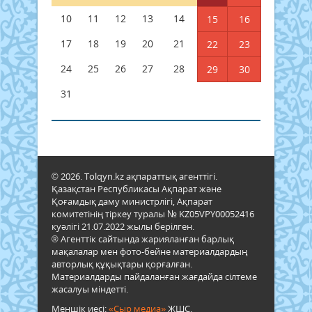
10
11
12
13
14
15
16
17
18
19
20
21
22
23
24
25
26
27
28
29
30
31
© 2026. Tolqyn.kz ақпараттық агенттігі.
Қазақстан Республикасы Ақпарат және
Қоғамдық даму министрлігі, Ақпарат
комитетінің тіркеу туралы № KZ05VPY00052416
куәлігі 21.07.2022 жылы берілген.
® Агенттік сайтында жарияланған барлық
мақалалар мен фото-бейне материалдардың
авторлық құқықтары қорғалған.
Материалдарды пайдаланған жағдайда сілтеме
жасалуы міндетті.
Меншік иесі:
«Сыр медиа»
ЖШС.