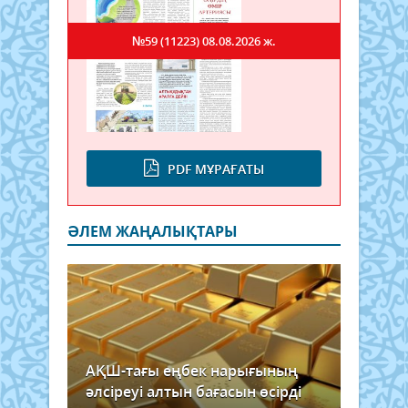
№59 (11223)
08.08.2026 ж.
PDF МҰРАҒАТЫ
ӘЛЕМ ЖАҢАЛЫҚТАРЫ
АҚШ-тағы еңбек нарығының
әлсіреуі алтын бағасын өсірді