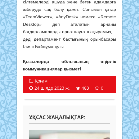
сілтемелерді ашуда және бөтен адамдарға
жіберуде сақ болу қажет. Сонымен қатар
«TeamViewer», «AnyDesk» немесе «Remote
Desktop» деп аталатын арнайы
бағдарламаларды орнатпауға шақырамыз, –
деді департамент бастығының орынбасары
Ілияс Байжұманұлы.
Қызылорда облысының өңірлік
коммуникациялар қызметі
Қоғам
24 шілде 2023 ж.
483
0
ҰҚСАС ЖАҢАЛЫҚТАР: