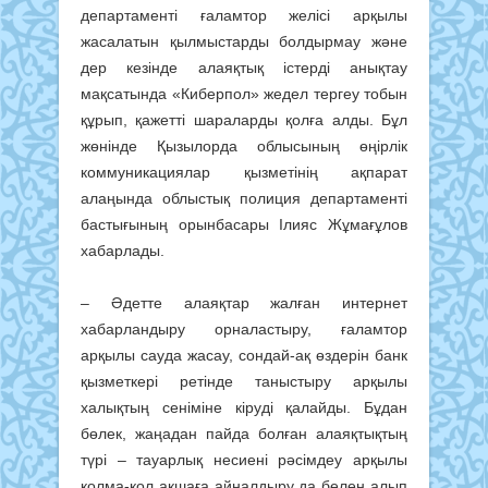
департаменті ғаламтор желісі арқылы
жасалатын қылмыстарды болдырмау және
дер кезінде алаяқтық істерді анықтау
мақсатында «Киберпол» жедел тергеу тобын
құрып, қажетті шараларды қолға алды. Бұл
жөнінде Қызылорда облысының өңірлік
коммуникациялар қызметінің ақпарат
алаңында облыстық полиция департаменті
бастығының орынбасары Ілияс Жұмағұлов
хабарлады.
– Әдетте алаяқтар жалған интернет
хабарландыру орналастыру, ғаламтор
арқылы сауда жасау, сондай-ақ өздерін банк
қызметкері ретінде таныстыру арқылы
халықтың сеніміне кіруді қалайды. Бұдан
бөлек, жаңадан пайда болған алаяқтықтың
түрі – тауарлық несиені рәсімдеу арқылы
қолма-қол ақшаға айналдыру да белең алып