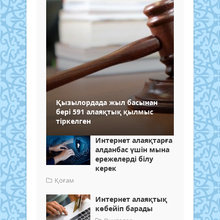
Қызылордада жыл басынан
бері 591 алаяқтық қылмыс
тіркелген
Интернет алаяқтарға
алданбас үшін мына
ережелерді білу
керек
Қоғам
Интернет алаяқтық
көбейіп барады