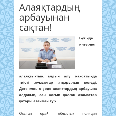
Алаяқтардың
арбауынан
сақтан!
Бүгінде
интернет
алаяқтықтың алдын алу мақсатында
тиісті жұмыстар атқарылып келеді.
Дегенмен, өңірде алаяқтардың арбауына
алданып, сан соғып қалған азаматтар
қатары азаймай тұр.
Осыған орай, облыстық полиция