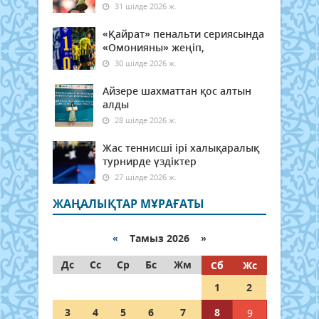
31 шілде 2026 ж.
«Қайрат» пенальти сериясында
«Омонияны» жеңіп,
30 шілде 2026 ж.
Айзере шахматтан қос алтын
алды
28 шілде 2026 ж.
Жас теннисші ірі халықаралық
турнирде үздіктер
27 шілде 2026 ж.
ЖАҢАЛЫҚТАР МҰРАҒАТЫ
«
Тамыз 2026 »
Дс
Сс
Ср
Бс
Жм
Сб
Жс
1
2
3
4
5
6
7
8
9