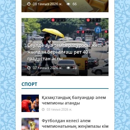
08 тамыз 2026 ж.
66
Сеулде ауа температурасы жеті
жылдан бері алғаш рет 40
градустан асты
07 тамыз 2026 ж.
78
СПОРТ
Қазақстандық балуандар әлем
чемпионы атанды
03 тамыз 2026 ж.
Футболдан келесі әлем
чемпионатының жеңімпазы кім