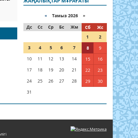
ЖАҢАЛЫҚТАР МҰРАҒАТЫ
«
Тамыз 2026 »
Дс
Сс
Ср
Бс
Жм
Сб
Жс
1
2
3
4
5
6
7
8
9
10
11
12
13
14
15
16
17
18
19
20
21
22
23
24
25
26
27
28
29
30
31
лігі