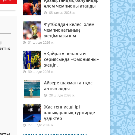
Қазақстандық балуандар
әлем чемпионы атанды
03 тамыз 2026 ж.
Футболдан келесі әлем
чемпионатының
жеңімпазы кім
і
31 шілде 2026 ж.
еттік
«Қайрат» пенальти
сериясында «Омонияны»
жеңіп,
30 шілде 2026 ж.
Айзере шахматтан қос
алтын алды
28 шілде 2026 ж.
Жас теннисші ірі
халықаралық турнирде
үздіктер
27 шілде 2026 ж.
басты