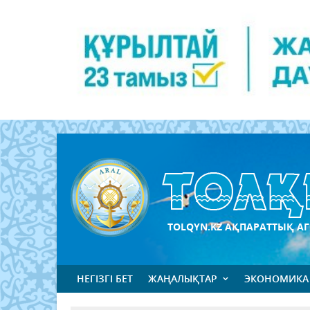
TOLQYN.KZ АҚПАРАТТЫҚ АГ
НЕГІЗГІ БЕТ
ЖАҢАЛЫҚТАР
ЭКОНОМИКА