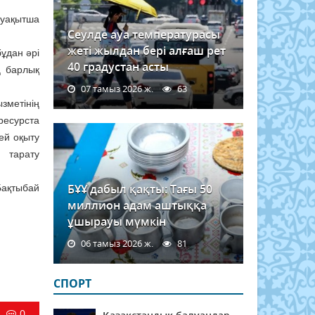
 уақытша
Сеулде ауа температурасы
жеті жылдан бері алғаш рет
бұдан әрі
40 градустан асты
ң барлық
07 тамыз 2026 ж.
63
зметінің
ресурста
ей оқыту
 тарату
БҰҰ дабыл қақты: Тағы 50
Бақтыбай
миллион адам аштыққа
ұшырауы мүмкін
06 тамыз 2026 ж.
81
СПОРТ
0