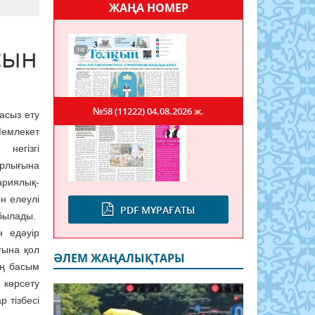
ЖАҢА НОМЕР
сын
№58 (11222)
04.08.2026 ж.
асыз ету
Мемлекет
негізгі
арлығына
риялық-
н елеулі
PDF МҰРАҒАТЫ
абылады.
н едәуір
ғына қол
ӘЛЕМ ЖАҢАЛЫҚТАРЫ
ың басым
 көрсету
р тізбесі