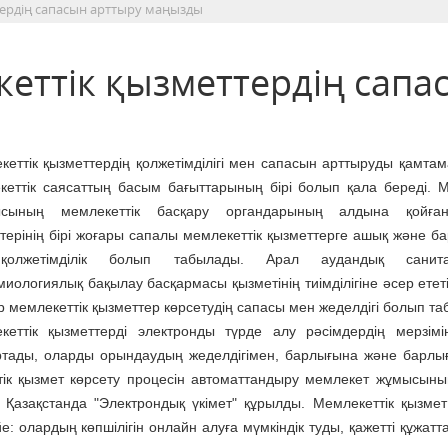
тердің сапасын арттыру маңызды
кеттік қызметтердің сапа
кеттік қызметтердің қолжетімділігі мен сапасын арттыруды қамтам
кеттік саясаттың басым бағыттарының бірі болып қала береді. 
сының мемлекеттік басқару органдарының алдына қойған 
ттерінің бірі жоғары сапалы мемлекеттік қызметтерге ашық және б
қолжетімділік болып табылады. Арал аудандық санита
иологиялық бақылау басқармасы қызметінің тиімділігіне әсер ететі
 мемлекеттік қызметтер көрсетудің сапасы мен жеделдігі болып т
кеттік қызметтерді электронды түрде алу рәсімдердің мерзімі
ртады, оларды орындаудың жеделдігімен, барлығына және барлы
ттік қызмет көрсету процесін автоматтандыру мемлекет жұмысын
Қазақстанда "Электрондық үкімет" құрылды. Мемлекеттік қызмет
е: олардың көпшілігін онлайн алуға мүмкіндік туды, қажетті құжатта