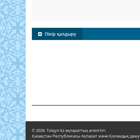
Пікір қалдыру
© 2026. Tolqyn.kz ақпараттық агенттігі.
Қазақстан Республикасы Ақпарат және Қоғамдық даму м