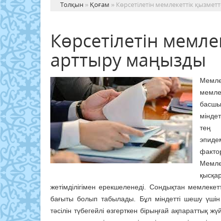
Толқын
»
Қоғам
» Көрсетілетін мемлекеттік қызмет
Көрсетілетін мемле
арттыру маңызды
Мемле
мемле
басшы
мінде
тең 
эпидем
фактор
Мемле
қысқа
жетімділігімен ерекшеленеді. Сондықтан мемлеке
бағыты болып табылады. Бұл міндетті шешу үшін 
тәсілін түбегейлі өзгерткен бірыңғай ақпараттық жүй