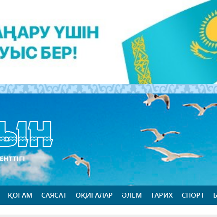
ЕНТТІГІ
ҚОҒАМ
САЯСАТ
ОҚИҒАЛАР
ӘЛЕМ
ТАРИХ
СПОРТ