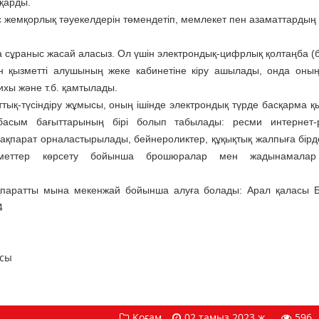
сқарды.
с жемқорлық тәуекелдерін төмендетіп, мемлекет пен азаматтардың
уға сұраныс жасай аласыз. Ол үшін электрондық-цифрлық қолтаңба (
ін қызметті алушының жеке кабинетіне кіру ашылады, онда оны
ихы және т.б. қамтылады.
ттық-түсіндіру жұмысы, оның ішінде электрондық түрде басқарма қы
 басым бағыттарының бірі болып табылады: ресми интернет-
 ақпарат орналастырылады, бейнероликтер, құқықтық жалпыға бірд
зметтер көрсету бойынша брошюралар мен жадынамалар
қпаратты мына мекенжай бойынша алуға болады: Арал қаласы 
4
ысы
Қоғам
02 тамыз 2023 ж.
596