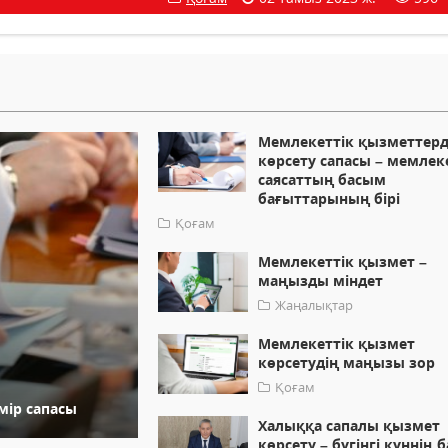
Мемлекеттік қызметтерд
көрсету сапасы – мемлек
саясаттың басым
бағыттарының бірі
Қоғам
Мемлекеттік қызмет –
маңызды міндет
Жаңалықтар
Мемлекеттік қызмет
көрсетудің маңызы зор
Қоғам
мір сапасы
Халыққа сапалы қызмет
көрсету – бүгінгі күннің 