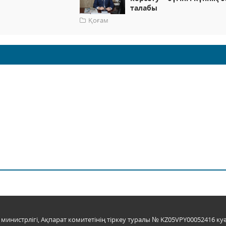
талабы
Қоғам
инистрлігі, Ақпарат комитетінің тіркеу туралы № KZ05VPY00052416 куә