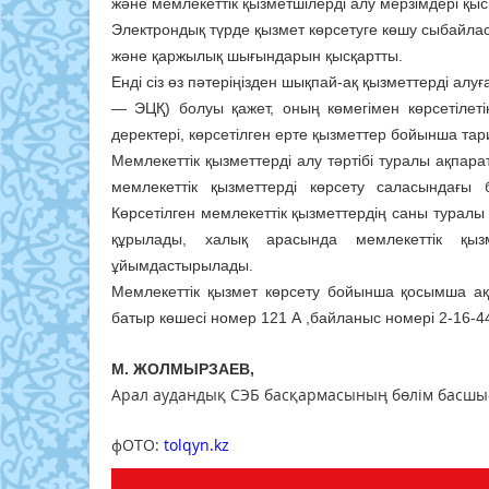
және мемлекеттік қызметшілерді алу мерзімдері қы
Электрондық түрде қызмет көрсетуге көшу сыбайла
және қаржылық шығындарын қысқартты.
Енді сіз өз пәтеріңізден шықпай-ақ қызметтерді ал
— ЭЦҚ) болуы қажет, оның көмегімен көрсетілет
деректері, көрсетілген ерте қызметтер бойынша тар
Мемлекеттік қызметтерді алу тәртібі туралы ақпара
мемлекеттік қызметтерді көрсету саласындағы
Көрсетілген мемлекеттік қызметтердің саны туралы
құрылады, халық арасында мемлекеттік қы
ұйымдастырылады.
Мемлекеттік қызмет көрсету бойынша қосымша а
батыр көшесі номер 121 А ,байланыс номері 2-16-4
М. ЖОЛМЫРЗАЕВ,
Арал аудандық СЭБ басқармасының бөлім басш
фОТО: ​
tolqyn.kz